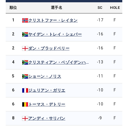
順位
選手名
SC
HOLE
1
-17
F
クリストファー・レイタン
2
-16
F
ヤイデン・トレイ・シェパー
2
-16
F
ダン・ブラッドベリー
4
-13
F
クリスティアン・ベゾイデンハウト
5
-11
F
ショーン・ノリス
6
-10
F
ジュリアン・ガリエ
6
-10
F
トーマス・デトリー
8
-9
F
アンディ・サリバン