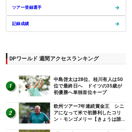
→
ツアー登録選手
→
記録成績
DPワールド 週間アクセスランキング
中島啓太は28位、桂川有人は50
1
位で最終日へ ドイツの35歳が
初優勝へ単独首位キープ
欧州ツアー7年連続賞金王 シニ
2
アになって米で初勝利したコリ
ン・モンゴメリー【きょうは誰の
誕生日？】