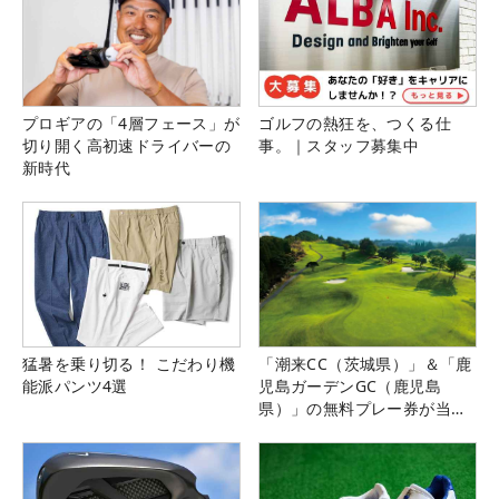
プロギアの「4層フェース」が
ゴルフの熱狂を、つくる仕
切り開く高初速ドライバーの
事。｜スタッフ募集中
新時代
猛暑を乗り切る！ こだわり機
「潮来CC（茨城県）」＆「鹿
能派パンツ4選
児島ガーデンGC（鹿児島
県）」の無料プレー券が当た
る！！