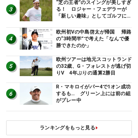
“芝の王者”のスイングが美しすぎ
3
る！ ロジャー・フェデラーが
「新しい趣味」としてゴルフに挑
戦中！
欧州初Vの中島啓太が帰国 帰路
4
の“3時間半”で考えた「なんで優
勝できたのか」
欧州ツアーは地元スコットランド
5
の32歳、G・フォレストが逃げ切
りV 4年ぶりの通算2勝目
R・マキロイがパー4で1オン成功
6
するも… グリーン上には前の組
がプレー中
ランキングをもっと見る