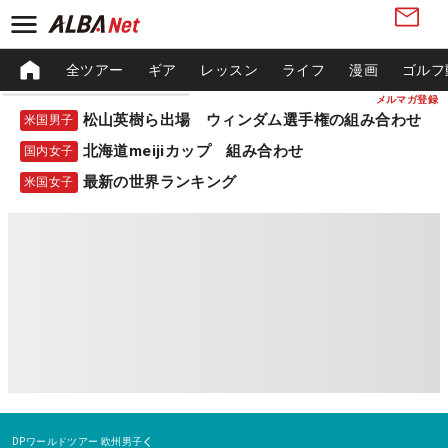
全ツアー
ギア
レッスン
ライフ
漫画
ゴルフ
メルマガ登録
松山英樹ら出場 ウィンダム選手権の組み合わせ
米国男子
北海道meijiカップ 組み合わせ
国内女子
最新の世界ランキング
米国女子
DPワールドツアー
欧州男子