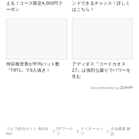
える！コース限定4,000円ク
ンドできるチャンス！詳しく
ーポン
はこちら！
仲宗根澄香が平均パット数
アディダス『コードカオス
『TRTL』で6人抜き！
27』は強烈な蹴りでパワーを
生む
Recommended by
ゴルフ総合サイト ALBA
DPワール
ライダーカッ
大会概要 解
Net
ド
プ
説