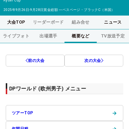
Ryder Cup
2025年9月26日-9月28日
賞金総額
―
ベスページ・ブラックC（米国）
大会TOP
リーダーボード
組み合せ
ニュース
ライブフォト
出場選手
概要など
TV放送予定
前の大会
次の大会
DPワールド (欧州男子) メニュー
→
ツアーTOP
→
年間日程