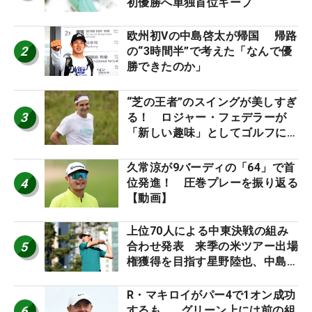
初優勝へ単独首位キープ
欧州初Vの中島啓太が帰国 帰路
2
の“3時間半”で考えた「なんで優
勝できたのか」
“芝の王者”のスイングが美しすぎ
3
る！ ロジャー・フェデラーが
「新しい趣味」としてゴルフに挑
戦中！
久常涼が9バーディの「64」で首
4
位発進！ 圧巻プレーを振り返る
【動画】
上位70人による中東決戦の組み
5
合わせ発表 来季の米ツアー出場
権獲得を目指す星野陸也、中島啓
太が出場
R・マキロイがパー4で1オン成功
6
するも… グリーン上には前の組