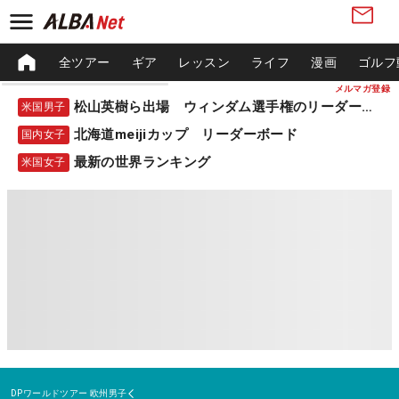
全ツアー
ギア
レッスン
ライフ
漫画
ゴルフ
メルマガ登録
松山英樹ら出場 ウィンダム選手権のリーダーボード
米国男子
北海道meijiカップ リーダーボード
国内女子
最新の世界ランキング
米国女子
DPワールドツアー
欧州男子