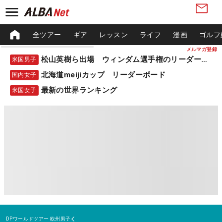
全ツアー
ギア
レッスン
ライフ
漫画
ゴルフ
メルマガ登録
松山英樹ら出場 ウィンダム選手権のリーダーボード
米国男子
北海道meijiカップ リーダーボード
国内女子
最新の世界ランキング
米国女子
DPワールドツアー
欧州男子