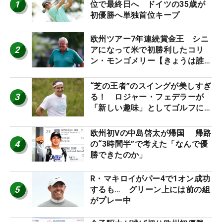
1
位で最終日へ ドイツの35歳が
初優勝へ単独首位キープ
欧州ツアー7年連続賞金王 シニ
2
アになって米で初勝利したコリ
ン・モンゴメリー【きょうは誰の
誕生日？】
“芝の王者”のスイングが美しすぎ
3
る！ ロジャー・フェデラーが
「新しい趣味」としてゴルフに挑
戦中！
欧州初Vの中島啓太が帰国 帰路
4
の“3時間半”で考えた「なんで優
勝できたのか」
R・マキロイがパー4で1オン成功
5
するも… グリーン上には前の組
がプレー中