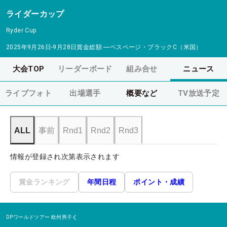
ライダーカップ
Ryder Cup
2025年9月26日-9月28日
賞金総額
―
ベスページ・ブラックC（米国）
大会TOP
リーダーボード
組み合せ
ニュース
ライブフォト
出場選手
概要など
TV放送予定
ALL
事前
Rnd1
Rnd2
Rnd3
情報が登録され次第表示されます
賞金ランキング
年間日程
ポイント・成績
DPワールドツアー
欧州男子