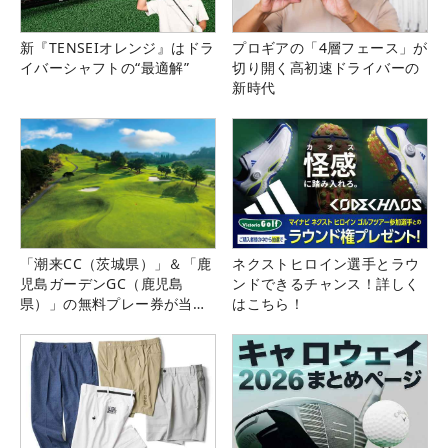
新『TENSEIオレンジ』はドラ
プロギアの「4層フェース」が
イバーシャフトの“最適解”
切り開く高初速ドライバーの
新時代
「潮来CC（茨城県）」＆「鹿
ネクストヒロイン選手とラウ
児島ガーデンGC（鹿児島
ンドできるチャンス！詳しく
県）」の無料プレー券が当た
はこちら！
る！！