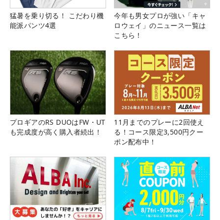
猛暑を乗り切る！ こだわり機
今年も男女プロが強い「キャ
能派パンツ4選
ロウェイ」のニュース一覧は
こちら！
プロギアのRS DUOはFW・UT
11月までのプレーに2回使え
も完成度が高く購入者続出！
る！コース限定3,500円クー
ポン配布中！