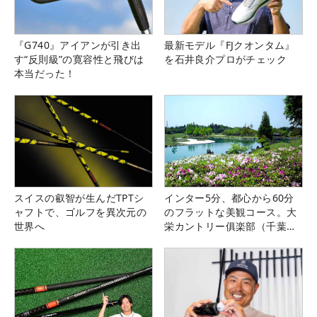
『G740』アイアンが引き出
最新モデル『FJクオンタム』
す“反則級”の寛容性と飛びは
を石井良介プロがチェック
本当だった！
スイスの叡智が生んだTPTシ
インター5分、都心から60分
ャフトで、ゴルフを異次元の
のフラットな美観コース。大
世界へ
栄カントリー俱楽部（千葉
県）