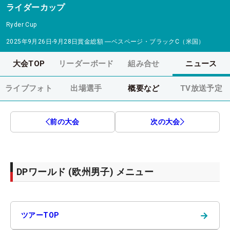
ライダーカップ
Ryder Cup
2025年9月26日-9月28日
賞金総額
―
ベスページ・ブラックC（米国）
大会TOP
リーダーボード
組み合せ
ニュース
ライブフォト
出場選手
概要など
TV放送予定
前の大会
次の大会
DPワールド (欧州男子) メニュー
→
ツアーTOP