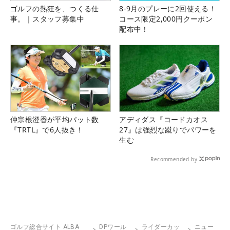
ゴルフの熱狂を、つくる仕
8-9月のプレーに2回使える！
事。｜スタッフ募集中
コース限定2,000円クーポン
配布中！
仲宗根澄香が平均パット数
アディダス『コードカオス
『TRTL』で6人抜き！
27』は強烈な蹴りでパワーを
生む
Recommended by
ゴルフ総合サイト ALBA
DPワール
ライダーカッ
ニュー