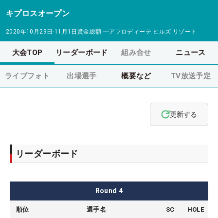
キプロスオープン
2020年10月29日-11月1日
賞金総額
―
アフロディーテ ヒルズ リゾート
大会TOP
リーダーボード
組み合せ
ニュース
ライブフォト
出場選手
概要など
TV放送予定
更新する
リーダーボード
Round
4
順位
選手名
SC
HOLE