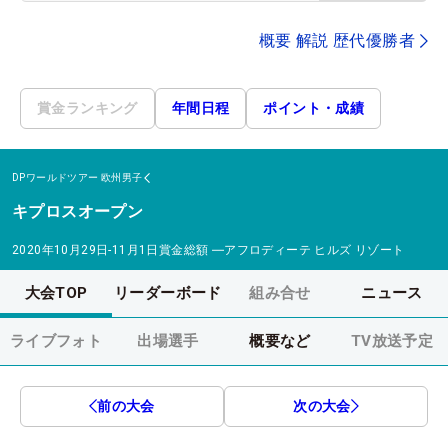
概要 解説 歴代優勝者
賞金ランキング
年間日程
ポイント・成績
DPワールドツアー
欧州男子
キプロスオープン
2020年10月29日-11月1日
賞金総額
―
アフロディーテ ヒルズ リゾート
大会TOP
リーダーボード
組み合せ
ニュース
ライブフォト
出場選手
概要など
TV放送予定
前の大会
次の大会