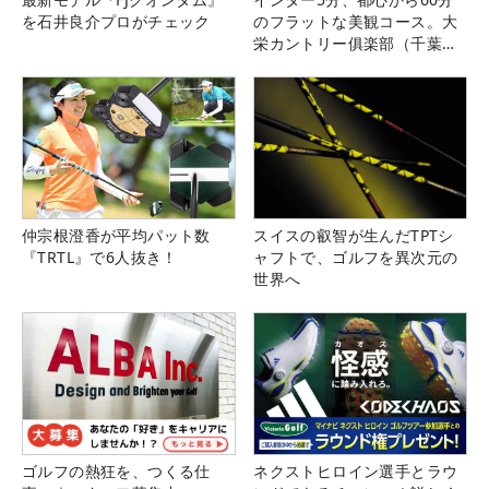
を石井良介プロがチェック
のフラットな美観コース。大
栄カントリー俱楽部（千葉
県）
仲宗根澄香が平均パット数
スイスの叡智が生んだTPTシ
『TRTL』で6人抜き！
ャフトで、ゴルフを異次元の
世界へ
ゴルフの熱狂を、つくる仕
ネクストヒロイン選手とラウ