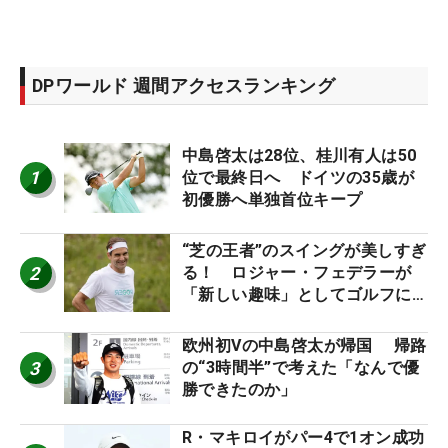
DPワールド 週間アクセスランキング
中島啓太は28位、桂川有人は50
1
位で最終日へ ドイツの35歳が
初優勝へ単独首位キープ
“芝の王者”のスイングが美しすぎ
2
る！ ロジャー・フェデラーが
「新しい趣味」としてゴルフに挑
戦中！
欧州初Vの中島啓太が帰国 帰路
3
の“3時間半”で考えた「なんで優
勝できたのか」
R・マキロイがパー4で1オン成功