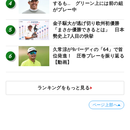
4
するも… グリーン上には前の組
がプレー中
金子駆大が逃げ切り欧州初優勝
5
「まさか優勝できるとは」 日本
勢史上7人目の快挙
久常涼が9バーディの「64」で首
6
位発進！ 圧巻プレーを振り返る
【動画】
ランキングをもっと見る
ページ上部へ