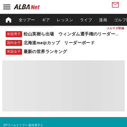
全ツアー
ギア
レッスン
ライフ
漫画
ゴルフ
メルマガ登録
松山英樹ら出場 ウィンダム選手権のリーダーボード
米国男子
北海道meijiカップ リーダーボード
国内女子
最新の世界ランキング
米国女子
DPワールドツアー
欧州男子