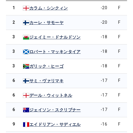
1
-20
F
カラム・シンクィン
2
-20
F
カーレ・サモーヤ
3
-18
F
ジェイミー・ドナルドソン
3
-18
F
ロバート・マッキンタイア
3
-18
F
ガリック・ヒーゴ
6
-17
F
サミ・ヴァリマキ
6
-17
F
デール・ウィットネル
6
-17
F
ジェイソン・スクリブナー
9
-16
F
エイドリアン・サディエル