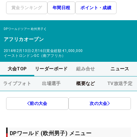
賞金ランキング
年間日程
ポイント・成績
DPワールドツアー
欧州男子
アフリカオープン
2014年2月13日-2月16日
賞金総額
€1,000,000
イーストロンドンGC（南アフリカ）
大会TOP
リーダーボード
組み合せ
ニュース
ライブフォト
出場選手
概要など
TV放送予定
前の大会
次の大会
DPワールド (欧州男子) メニュー