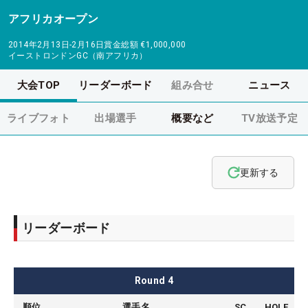
アフリカオープン
2014年2月13日-2月16日
賞金総額
€1,000,000
イーストロンドンGC（南アフリカ）
大会TOP
リーダーボード
組み合せ
ニュース
ライブフォト
出場選手
概要など
TV放送予定
更新する
リーダーボード
Round
4
順位
選手名
SC
HOLE