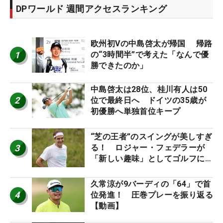
DPワールド 週間アクセスランキング
欧州初Vの中島啓太が帰国 帰路
1
の“3時間半”で考えた「なんで優
勝できたのか」
中島啓太は28位、桂川有人は50
2
位で最終日へ ドイツの35歳が
初優勝へ単独首位キープ
“芝の王者”のスイングが美しすぎ
3
る！ ロジャー・フェデラーが
「新しい趣味」としてゴルフに挑
戦中！
久常涼が9バーディの「64」で首
4
位発進！ 圧巻プレーを振り返る
【動画】