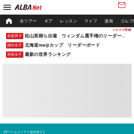
全ツアー
ギア
レッスン
ライフ
漫画
ゴルフ
メルマガ登録
松山英樹ら出場 ウィンダム選手権のリーダーボード
米国男子
北海道meijiカップ リーダーボード
国内女子
最新の世界ランキング
米国女子
DPワールドツアー
欧州男子