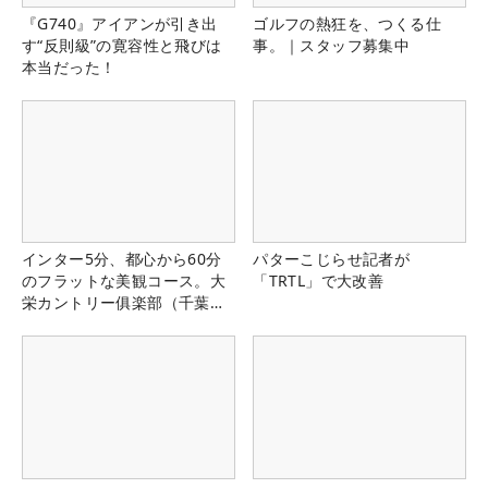
『G740』アイアンが引き出
ゴルフの熱狂を、つくる仕
す“反則級”の寛容性と飛びは
事。｜スタッフ募集中
本当だった！
インター5分、都心から60分
パターこじらせ記者が
のフラットな美観コース。大
「TRTL」で大改善
栄カントリー俱楽部（千葉
県）