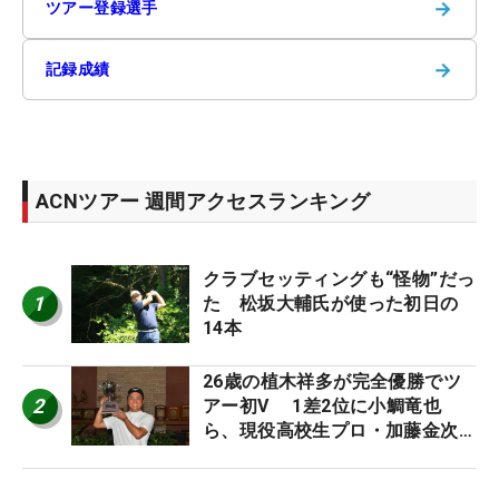
→
ツアー登録選手
→
記録成績
ACNツアー 週間アクセスランキング
クラブセッティングも“怪物”だっ
1
た 松坂大輔氏が使った初日の
14本
26歳の植木祥多が完全優勝でツ
2
アー初V 1差2位に小鯛竜也
ら、現役高校生プロ・加藤金次郎
17位/ACNツアー