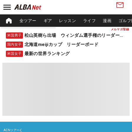
全ツアー
ギア
レッスン
ライフ
漫画
ゴルフ
メルマガ登録
松山英樹ら出場 ウィンダム選手権のリーダーボード
米国男子
北海道meijiカップ リーダーボード
国内女子
最新の世界ランキング
米国女子
ACNツアー