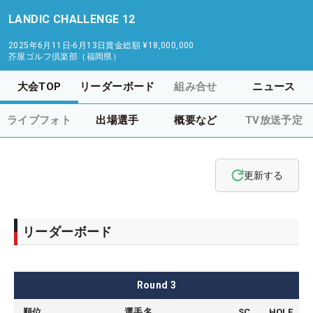
LANDIC CHALLENGE 12
2025年6月11日-6月13日
賞金総額
¥18,000,000
芥屋ゴルフ倶楽部（福岡県）
大会TOP
リーダーボード
組み合せ
ニュース
ライブフォト
出場選手
概要など
TV放送予定
更新する
リーダーボード
Round
3
順位
選手名
SC
HOLE