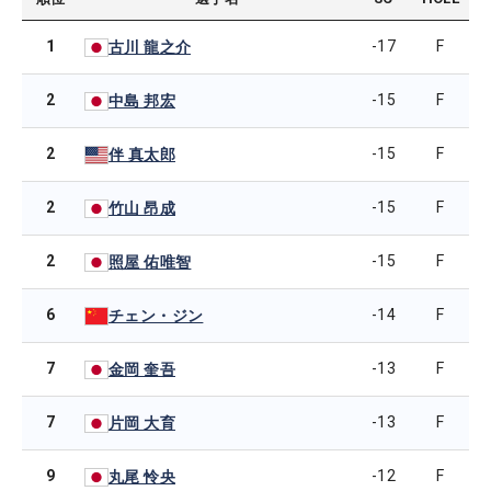
1
-17
F
古川 龍之介
2
-15
F
中島 邦宏
2
-15
F
伴 真太郎
2
-15
F
竹山 昂成
2
-15
F
照屋 佑唯智
6
-14
F
チェン・ジン
7
-13
F
金岡 奎吾
7
-13
F
片岡 大育
9
-12
F
丸尾 怜央