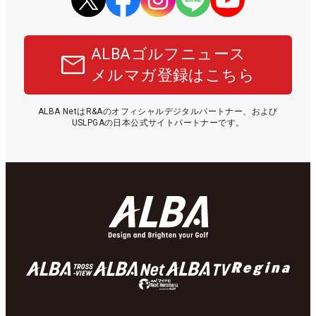
ALBAゴルフニュース
メルマガ登録はこちら
ALBA NetはR&Aのオフィシャルデジタルパートナー、および
USLPGAの日本公式サイトパートナーです。