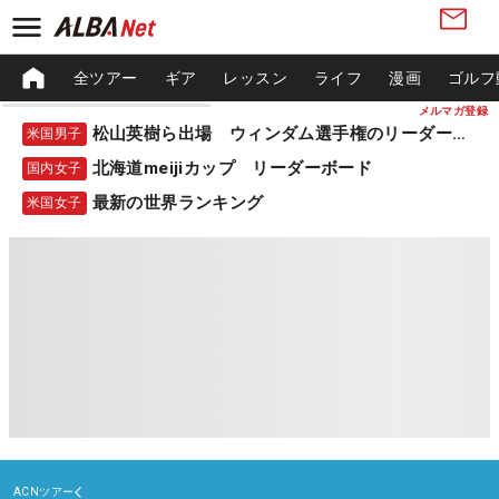
全ツアー
ギア
レッスン
ライフ
漫画
ゴルフ
メルマガ登録
松山英樹ら出場 ウィンダム選手権のリーダーボード
米国男子
北海道meijiカップ リーダーボード
国内女子
最新の世界ランキング
米国女子
ACNツアー