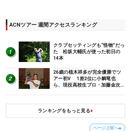
ACNツアー 週間アクセスランキング
クラブセッティングも“怪物”だっ
1
た 松坂大輔氏が使った初日の
14本
26歳の植木祥多が完全優勝でツ
2
アー初V 1差2位に小鯛竜也
ら、現役高校生プロ・加藤金次郎
17位/ACNツアー
ランキングをもっと見る
ページ上部へ