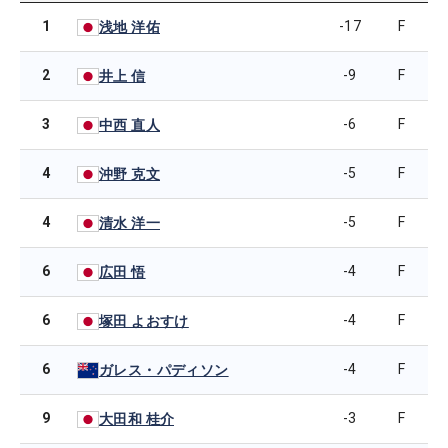
1
-17
F
浅地 洋佑
2
-9
F
井上 信
3
-6
F
中西 直人
4
-5
F
沖野 克文
4
-5
F
清水 洋一
6
-4
F
広田 悟
6
-4
F
塚田 よおすけ
6
-4
F
ガレス・パディソン
9
-3
F
大田和 桂介