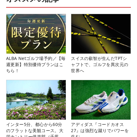
ALBA Netゴルフ場予約／【毎
スイスの叡智が生んだTPTシ
週更新】特別優待プランはこ
ャフトで、ゴルフを異次元の
ちら！
世界へ
インター5分、都心から60分
アディダス『コードカオス
のフラットな美観コース。大
27』は強烈な蹴りでパワーを
栄カントリー俱楽部（千葉
生む