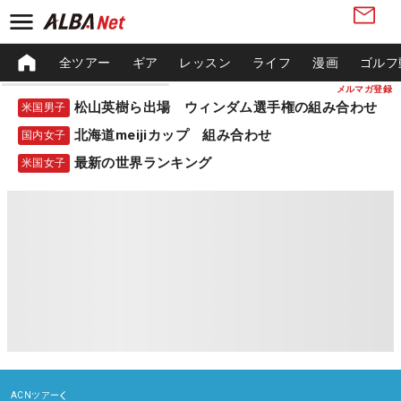
全ツアー
ギア
レッスン
ライフ
漫画
ゴルフ
メルマガ登録
松山英樹ら出場 ウィンダム選手権の組み合わせ
米国男子
北海道meijiカップ 組み合わせ
国内女子
最新の世界ランキング
米国女子
ACNツアー