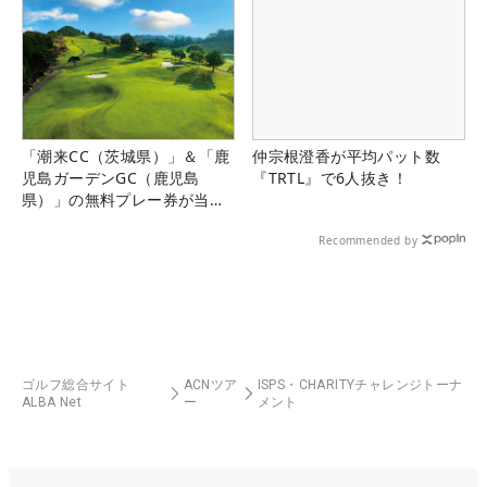
「潮来CC（茨城県）」＆「鹿
仲宗根澄香が平均パット数
児島ガーデンGC（鹿児島
『TRTL』で6人抜き！
県）」の無料プレー券が当た
る！！
Recommended by
ゴルフ総合サイト
ACNツア
ISPS・CHARITYチャレンジトーナ
ALBA Net
ー
メント