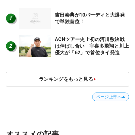
吉田泰典が10バーディと大爆発
1
で単独首位！
ACNツアー史上初の河川敷決戦
2
は伸ばし合い 宇喜多飛翔と川上
優大が「62」で首位タイ発進
ランキングをもっと見る
ページ上部へ
オススメの記事