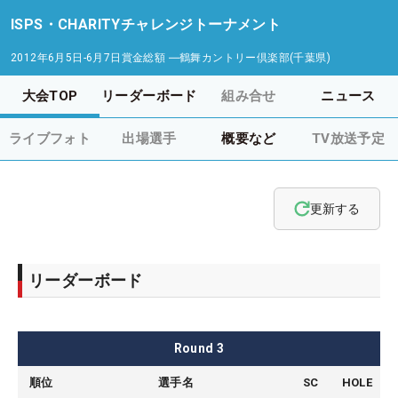
ISPS・CHARITYチャレンジトーナメント
2012年6月5日-6月7日
賞金総額
―
鶴舞カントリー倶楽部(千葉県)
大会TOP
リーダーボード
組み合せ
ニュース
ライブフォト
出場選手
概要など
TV放送予定
更新する
リーダーボード
Round
3
順位
選手名
SC
HOLE