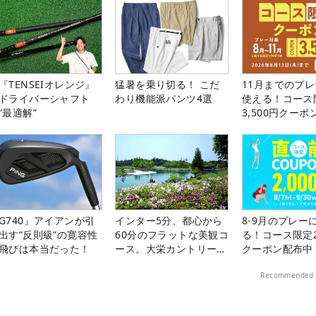
『TENSEIオレンジ』
猛暑を乗り切る！ こだ
11月までのプレ
ドライバーシャフト
わり機能派パンツ4選
使える！コース
“最適解”
3,500円クーポ
中！
G740』アイアンが引
インター5分、都心から
8-9月のプレー
出す“反則級”の寛容性
60分のフラットな美観コ
る！コース限定2
飛びは本当だった！
ース。大栄カントリー俱
クーポン配布中
楽部（千葉県）
Recommended 