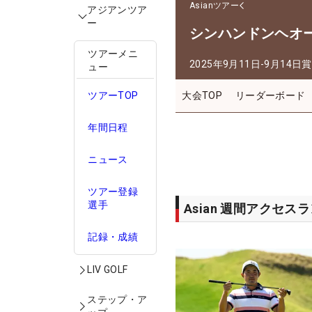
Asianツアー
アジアンツア
ー
シンハンドンヘオ
ツアーメニ
2025年9月11日-9月14日
賞
ュー
ツアーTOP
大会TOP
リーダーボード
年間日程
ニュース
ツアー登録
選手
Asian 週間アクセス
記録・成績
LIV GOLF
ステップ・ア