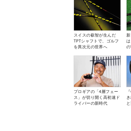
スイスの叡智が生んだ
新
TPTシャフトで、ゴルフ
は
を異次元の世界へ
の
プロギアの「4層フェー
『
ス」が切り開く高初速ド
き
ライバーの新時代
と