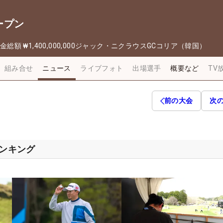
ープン
金総額
₩1,400,000,000
ジャック・ニクラウスGCコリア（韓国）
組み合せ
ニュース
ライブフォト
出場選手
概要など
TV
前の大会
次
ランキング