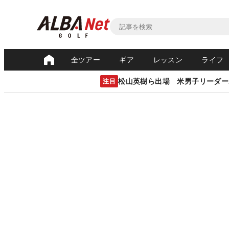
全ツアー
ギア
レッスン
ライフ
松山英樹ら出場 米男子リーダー
注目