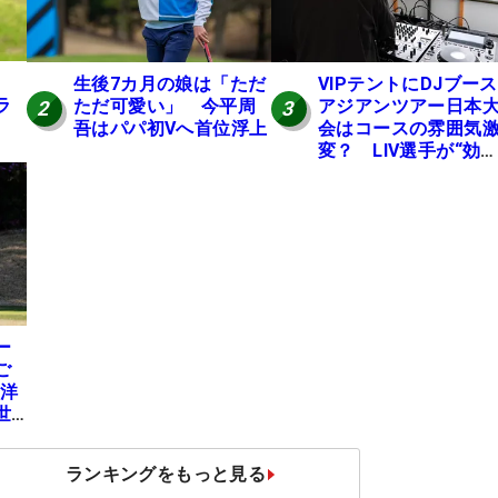
生後7カ月の娘は「ただ
VIPテントにDJブース
ラ
ただ可愛い」 今平周
アジアンツアー日本
2
3
吾はパパ初Vへ首位浮上
会はコースの雰囲気
変？ LIV選手が“効
果”を証言「静かなほ
が…」
ー
ご
地洋
世
ランキングをもっと見る