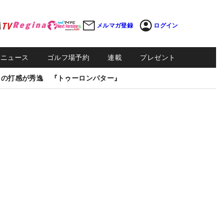
メルマガ登録
ログイン
Sニュース
ゴルフ場予約
連載
プレゼント
しの打感が秀逸 『トゥーロンパター』