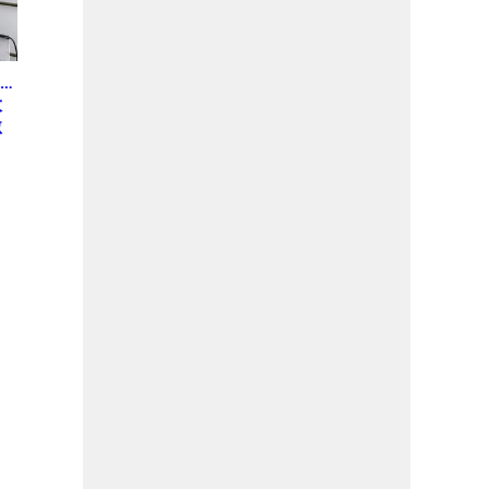
…
大
激
う