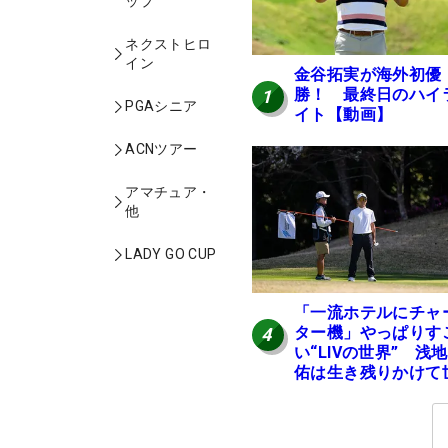
ップ
ネクストヒロ
イン
金谷拓実が海外初優
勝！ 最終日のハイ
1
PGAシニア
イト【動画】
ACNツアー
アマチュア・
他
LADY GO CUP
「一流ホテルにチャ
ター機」やっぱりす
4
い“LIVの世界” 浅
佑は生き残りかけて
界行脚