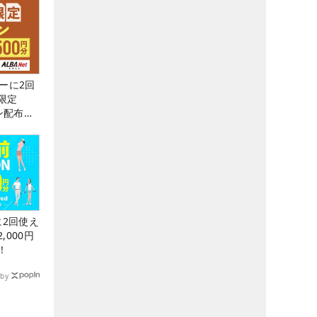
ーに2回
限定
ン配布
に2回使え
,000円
！
by