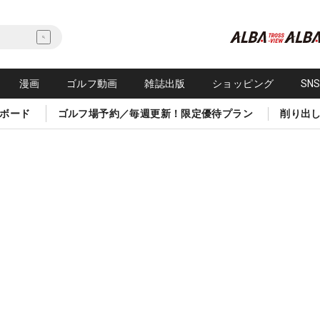
漫画
ゴルフ動画
雑誌出版
ショッピング
SN
ボード
ゴルフ場予約／毎週更新！限定優待プラン
削り出