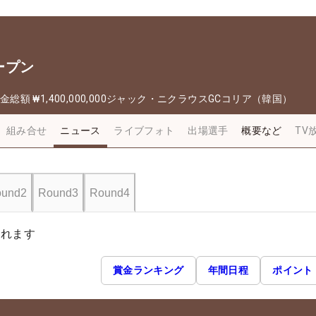
ープン
金総額
₩1,400,000,000
ジャック・ニクラウスGCコリア（韓国）
組み合せ
ニュース
ライブフォト
出場選手
概要など
TV
und2
Round3
Round4
されます
賞金ランキング
年間日程
ポイント