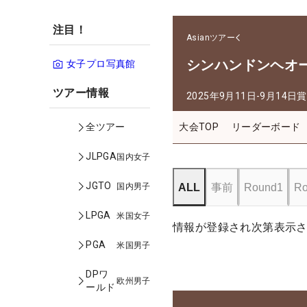
注目！
Asianツアー
シンハンドンヘオ
女子プロ写真館
ツアー情報
2025年9月11日-9月14日
賞
大会TOP
リーダーボード
全ツアー
JLPGA
国内女子
JGTO
国内男子
ALL
事前
Round1
Ro
LPGA
米国女子
情報が登録され次第表示
PGA
米国男子
DPワ
欧州男子
ールド