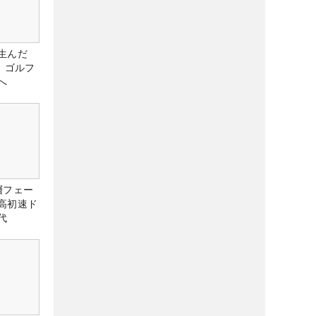
生んだ
、ゴルフ
へ
層フェー
高初速ド
代