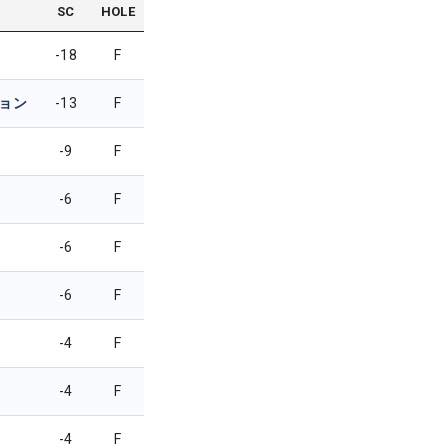
SC
HOLE
-18
F
ョン
-13
F
-9
F
-6
F
-6
F
-6
F
-4
F
-4
F
-4
F