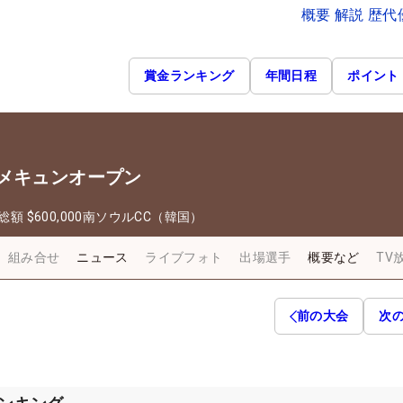
概要 解説 歴
賞金ランキング
年間日程
ポイント
・メキュンオープン
総額
$600,000
南ソウルCC（韓国）
組み合せ
ニュース
ライブフォト
出場選手
概要など
TV
前の大会
次