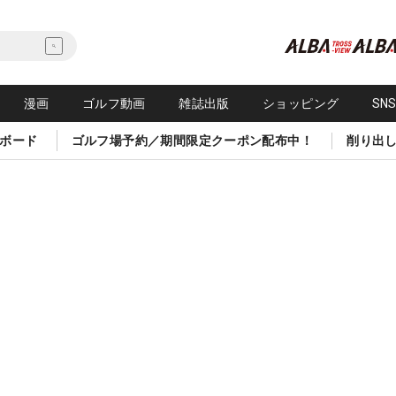
漫画
ゴルフ動画
雑誌出版
ショッピング
SN
ボード
ゴルフ場予約／期間限定クーポン配布中！
削り出