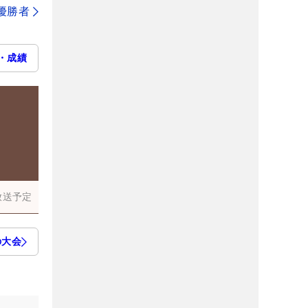
代優勝者
・成績
放送予定
の大会