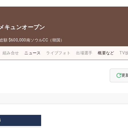
・メキュンオープン
総額
$600,000
南ソウルCC（韓国）
組み合せ
ニュース
ライブフォト
出場選手
概要など
TV
更
4