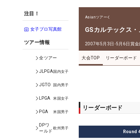
注目！
Asianツアー
GSカルテックス
女子プロ写真館
ツアー情報
2007年5月3日-5月6日
賞金
大会TOP
リーダーボード
全ツアー
JLPGA
国内女子
JGTO
国内男子
LPGA
米国女子
リーダーボード
PGA
米国男子
DPワ
欧州男子
ールド
Round