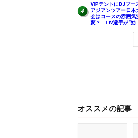
VIPテントにDJブー
アジアンツアー日本
4
会はコースの雰囲気
変？ LIV選手が“効
果”を証言「静かな
が…」
オススメの記事