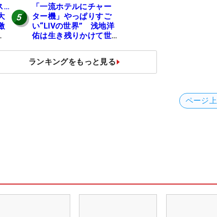
ス…
「一流ホテルにチャー
大
ター機」やっぱりすご
5
激
い“LIVの世界” 浅地洋
佑は生き残りかけて世
ほう
界行脚
ランキングをもっと見る
ページ