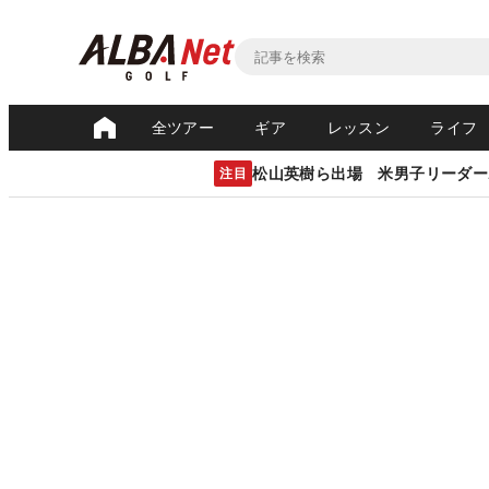
全ツアー
ギア
レッスン
ライフ
松山英樹ら出場 米男子リーダー
注目