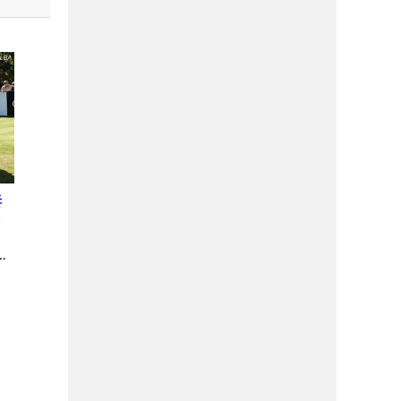
妻
コ
持
者