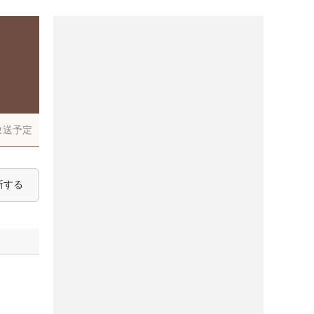
放送予定
新する