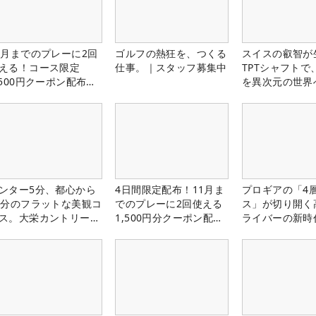
1月までのプレーに2回
ゴルフの熱狂を、つくる
スイスの叡智が
える！コース限定
仕事。｜スタッフ募集中
TPTシャフトで
,500円クーポン配布
を異次元の世界
！
ンター5分、都心から
4日間限定配布！11月ま
プロギアの「4
0分のフラットな美観コ
でのプレーに2回使える
ス」が切り開く
ス。大栄カントリー俱
1,500円分クーポン配布
ライバーの新時
部（千葉県）
中！