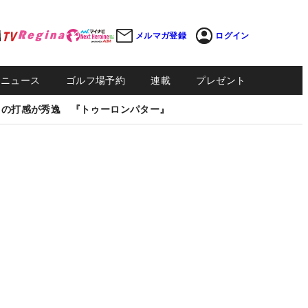
メルマガ登録
ログイン
Sニュース
ゴルフ場予約
連載
プレゼント
しの打感が秀逸 『トゥーロンパター』