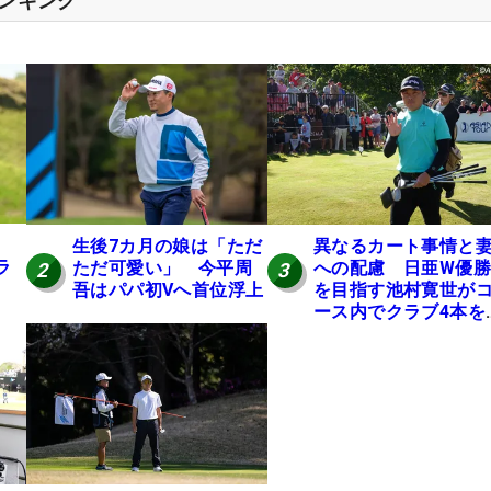
ランキング
生後7カ月の娘は「ただ
異なるカート事情と
ラ
ただ可愛い」 今平周
への配慮 日亜W優勝
2
3
吾はパパ初Vへ首位浮上
を目指す池村寛世が
ース内でクラブ4本を
ち歩く理由【現地記
コラム】