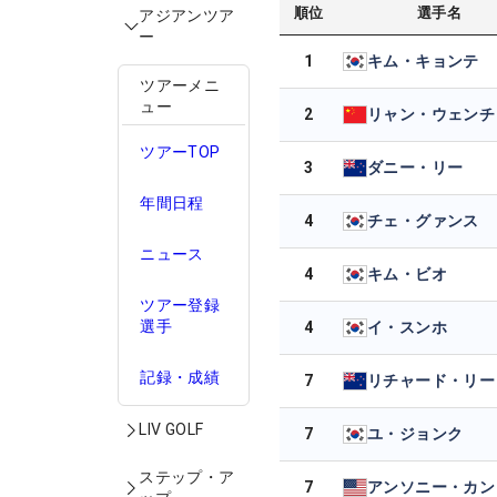
順位
選手名
アジアンツア
ー
1
キム・キョンテ
ツアーメニ
ュー
2
リャン・ウェンチ
ツアーTOP
3
ダニー・リー
年間日程
4
チェ・グァンス
ニュース
4
キム・ビオ
ツアー登録
選手
4
イ・スンホ
記録・成績
7
リチャード・リー
LIV GOLF
7
ユ・ジョンク
ステップ・ア
7
アンソニー・カン