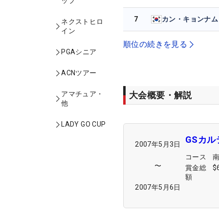
ップ
7
カン・キョンナム
ネクストヒロ
イン
順位の続きを見る
PGAシニア
ACNツアー
大会概要・解説
アマチュア・
他
LADY GO CUP
GSカ
2007年5月3日
コース
〜
賞金総
$
額
2007年5月6日