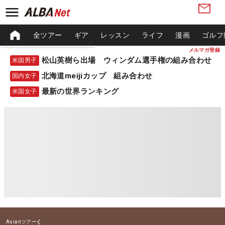
全ツアー
ギア
レッスン
ライフ
漫画
ゴルフ
メルマガ登録
松山英樹ら出場 ウィンダム選手権の組み合わせ
米国男子
北海道meijiカップ 組み合わせ
国内女子
最新の世界ランキング
米国女子
Asianツアー