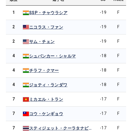
1
-19
F
SSP・チャウラシア
2
-19
F
ニコラス・ファン
2
-19
F
サム・チェン
4
-18
F
シュバンカー・シャルマ
4
-18
F
チラフ・クマー
4
-18
F
ジョティ・ランダワ
7
-17
F
ミカエル・トラン
7
-17
F
コウ・ケンギョウ
7
-17
F
スティジェット・クーラタナピサン