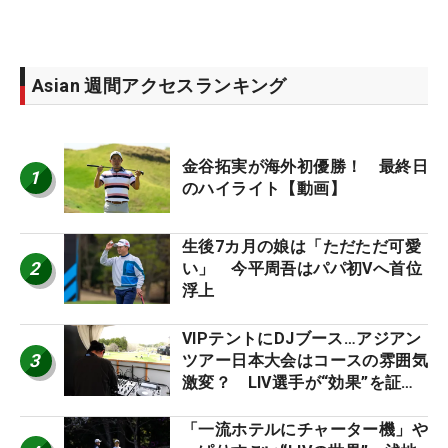
Asian 週間アクセスランキング
金谷拓実が海外初優勝！ 最終日
1
のハイライト【動画】
生後7カ月の娘は「ただただ可愛
2
い」 今平周吾はパパ初Vへ首位
浮上
VIPテントにDJブース…アジアン
3
ツアー日本大会はコースの雰囲気
激変？ LIV選手が“効果”を証言
「静かなほうが…」
「一流ホテルにチャーター機」や