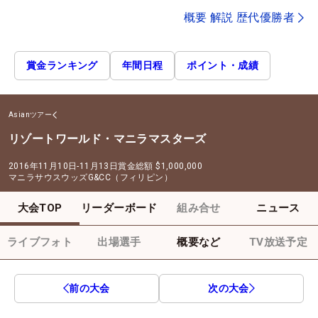
概要 解説 歴代優勝者
賞金ランキング
年間日程
ポイント・成績
Asianツアー
リゾートワールド・マニラマスターズ
2016年11月10日-11月13日
賞金総額
$1,000,000
マニラサウスウッズG&CC（フィリピン）
大会TOP
リーダーボード
組み合せ
ニュース
ライブフォト
出場選手
概要など
TV放送予定
前の大会
次の大会