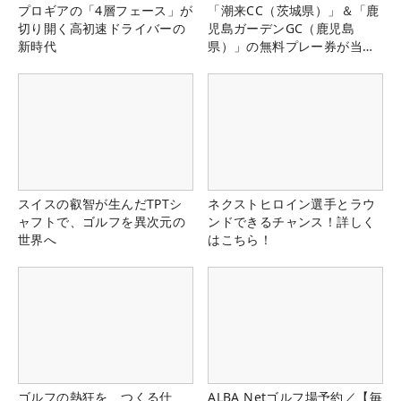
プロギアの「4層フェース」が
「潮来CC（茨城県）」＆「鹿
切り開く高初速ドライバーの
児島ガーデンGC（鹿児島
新時代
県）」の無料プレー券が当た
る！！
スイスの叡智が生んだTPTシ
ネクストヒロイン選手とラウ
ャフトで、ゴルフを異次元の
ンドできるチャンス！詳しく
世界へ
はこちら！
ゴルフの熱狂を、つくる仕
ALBA Netゴルフ場予約／【毎