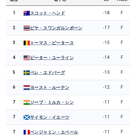
1
-18
F
スコット・ヘンド
2
-17
F
ピヤ・スワンガルンポーン
3
-15
F
トーマス・ピータース
4
-14
F
ピーター・ユーライン
5
-13
F
ペレ・エドバーグ
6
-12
F
ヨースト・ルーテン
7
-11
F
ジーブ・ミルカ・シン
7
-11
F
サイモン・イエーツ
7
-11
F
ベンジャミン・エベール