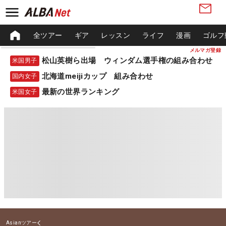
全ツアー
ギア
レッスン
ライフ
漫画
ゴルフ
メルマガ登録
松山英樹ら出場 ウィンダム選手権の組み合わせ
米国男子
北海道meijiカップ 組み合わせ
国内女子
最新の世界ランキング
米国女子
Asianツアー