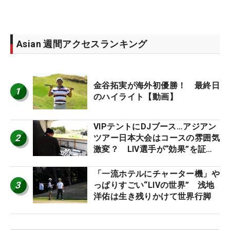
Asian 週間アクセスランキング
金谷拓実が海外初優勝！ 最終日
1
のハイライト【動画】
VIPテントにDJブース…アジアン
2
ツアー日本大会はコースの雰囲気
激変？ LIV選手が“効果”を証言
「静かなほうが…」
「一流ホテルにチャーター機」や
3
っぱりすごい“LIVの世界” 浅地
洋佑は生き残りかけて世界行脚