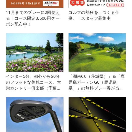
11月までのプレーに2回使え
ゴルフの熱狂を、つくる仕
る！コース限定3,500円クー
事。｜スタッフ募集中
ポン配布中！
インター5分、都心から60分
「潮来CC（茨城県）」＆「鹿
のフラットな美観コース。大
児島ガーデンGC（鹿児島
栄カントリー俱楽部（千葉
県）」の無料プレー券が当た
県）
る！！