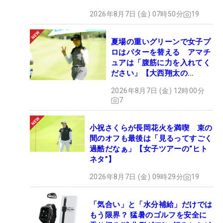
2026年8月7日 (金) 07時50分
19
夏場の重いグリーンで女子プ
ロはパターを替える アマチ
ュアは「腹筋に力を入れてく
ださい」【大西翔太の
HOTSHOT】
2026年8月7日 (金) 12時00分
7
小祝さくらが長岡花火を満喫 束の
間のオフも最後は「見るってすごく
過酷だなぁ」【女子ツアーの“ヒト
ネタ”】
2026年8月7日 (金) 09時29分
19
「気合い」と「水分補給」だけでは
もう限界？ 猛暑のゴルフを安全に