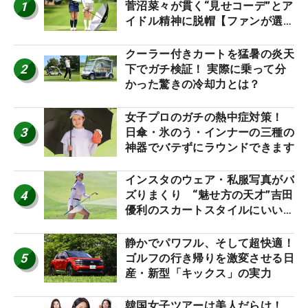
1
菅沼菜々が貫く“見せコーデ”とア
イドル精神に脱帽【ファンが選ぶ
神10】
クーラー付きカートを猛暑の炎天
2
下でガチ検証！ 実際に乗って分
かった驚きの冷却力とは？
女子プロのガチの熱中症対策！
3
日傘・氷のう・インナーの三種の
神器でバテずにラウンドできます
インスタのウェア・私服写真がバ
4
ズりまくり “魅せ方の天才”吉田
優利のスカートスタイルにいい
ね！【ファンが選ぶ神10】
静かでパワフル、そして超快適！
5
ゴルフの行き帰りを激変させる日
産・新型「キックス」の実力
韓国女子ツアーは美人だらけ！