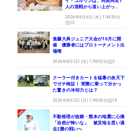
イ・ユルリンは、同姓同名7
人の混戦から這い上がっ
た“新星ヒロイン”
2026年8月6日 (木) 11時30分
15
進藤大典ジュニア大会が10月に開
催 優勝者にはプロトーナメント出
場権
2026年8月5日 (水) 17時02分
3
クーラー付きカートを猛暑の炎天下
でガチ検証！ 実際に乗って分かっ
た驚きの冷却力とは？
2026年8月3日 (月) 17時00分
14
不動裕理が故郷・熊本の地震に心痛
「自然が怖いな」 被災地を思い過
去2勝の戦いへ