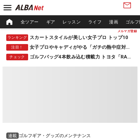
全ツアー
ギア
レッスン
ライフ
漫画
ゴルフ
メルマガ登録
スカートスタイルが美しい女子プロ トップ10
ランキング
女子プロやキャディがやる「ガチの熱中症対策」
注目！
ゴルフバッグ4本飲み込む積載力 トヨタ「RAV4」
チェック
ゴルフギア・グッズのメンテナンス
連載