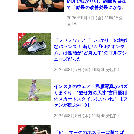
MOIで転がり◎、調節も自在
で「結果の改善効果にかなり
の意外性」
2026年8月7日 (金) 11時15分
18
「フワフワ」と「しっかり」の絶妙
なバランス！ 新しい『FJクオンタ
ム』は性能が“ど真ん中”のゴルフシ
ューズだった
2026年8月7日 (金) 10時00分
14
インスタのウェア・私服写真がバズ
りまくり “魅せ方の天才”吉田優利
のスカートスタイルにいいね！【フ
ァンが選ぶ神10】
2026年8月5日 (水) 11時45分
12
「61」マークのホスラーは勝てば