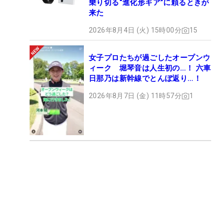
乗り切る“進化形ギア”に頼るときが
来た
2026年8月4日 (火) 15時00分
15
女子プロたちが過ごしたオープンウ
ィーク 堀琴音は人生初の…！ 六車
日那乃は新幹線でとんぼ返り…！
2026年8月7日 (金) 11時57分
1