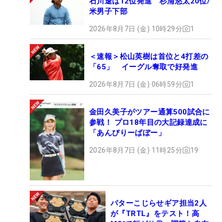
石川遼は12位発進 杉浦悠太20位/
米男子下部
2026年8月7日 (金) 10時29分
1
＜速報＞松山英樹は首位と4打差の
「65」 イーグル奪取で好発進
2026年8月7日 (金) 06時59分
1
金田久美子がツアー通算500試合に
参戦！ プロ18年目の大記録達成に
「あんびりーばぼー」
2026年8月7日 (金) 11時25分
19
パターこじらせギア担当2人
が『TRTL』をテスト！高