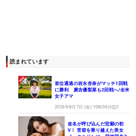
読まれています
首位通過の岩永杏奈がマッチ1回戦
に勝利 廣吉優梨菜も2回戦へ/全米
女子アマ
2026年8月7日 (金) 10時04分
1
改名が呼び込んだ悲願の初
V！ 苦節を乗り越えた美女