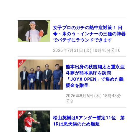
女子プロのガチの熱中症対策！ 日
傘・氷のう・インナーの三種の神器
でバテずにラウンドできます
2026年7月31日 (金) 10時45分
10
熊本出身の秋吉翔太と重永亜
斗夢が熊本県庁を訪問
「JOYX OPEN」で集めた義
援金を贈呈
2026年8月6日 (木) 18時43分
8
松山英樹は5アンダー暫定11位 第
1Rは悪天候のため順延