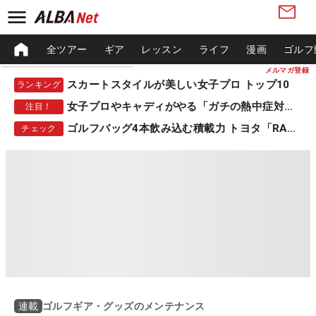
全ツアー
ギア
レッスン
ライフ
漫画
ゴルフ
メルマガ登録
スカートスタイルが美しい女子プロ トップ10
ランキング
女子プロやキャディがやる「ガチの熱中症対策」
注目！
ゴルフバッグ4本飲み込む積載力 トヨタ「RAV4」
チェック
ゴルフギア・グッズのメンテナンス
連載