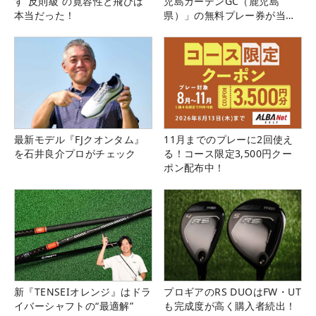
す“反則級”の寛容性と飛びは
児島ガーデンGC（鹿児島
本当だった！
県）」の無料プレー券が当た
る！！
最新モデル『FJクオンタム』
11月までのプレーに2回使え
を石井良介プロがチェック
る！コース限定3,500円クー
ポン配布中！
新『TENSEIオレンジ』はドラ
プロギアのRS DUOはFW・UT
イバーシャフトの“最適解”
も完成度が高く購入者続出！