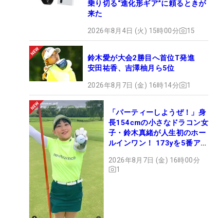
乗り切る“進化形ギア”に頼るときが
来た
2026年8月4日 (火) 15時00分
15
鈴木愛が大会2勝目へ首位T発進
安田祐香、吉澤柚月ら5位
2026年8月7日 (金) 16時14分
1
「パーティーしようぜ！」身
長154cmの小さなドラコン女
子・鈴木真緒が人生初のホー
ルインワン！ 173yを5番アイ
アンで会心のショット
2026年8月7日 (金) 16時00分
1