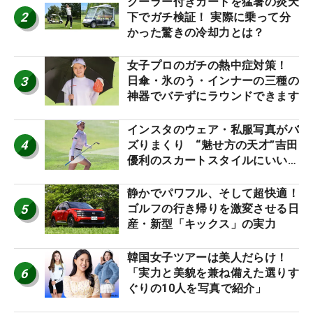
クーラー付きカートを猛暑の炎天
2
下でガチ検証！ 実際に乗って分
かった驚きの冷却力とは？
女子プロのガチの熱中症対策！
3
日傘・氷のう・インナーの三種の
神器でバテずにラウンドできます
インスタのウェア・私服写真がバ
4
ズりまくり “魅せ方の天才”吉田
優利のスカートスタイルにいい
ね！【ファンが選ぶ神10】
静かでパワフル、そして超快適！
5
ゴルフの行き帰りを激変させる日
産・新型「キックス」の実力
韓国女子ツアーは美人だらけ！
6
「実力と美貌を兼ね備えた選りす
ぐりの10人を写真で紹介」