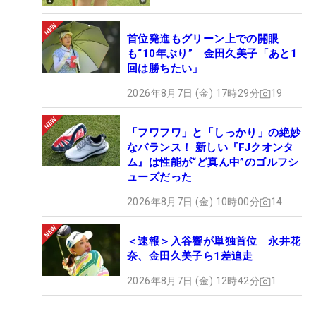
首位発進もグリーン上での開眼
も“10年ぶり” 金田久美子「あと1
回は勝ちたい」
2026年8月7日 (金) 17時29分
19
「フワフワ」と「しっかり」の絶妙
なバランス！ 新しい『FJクオンタ
ム』は性能が“ど真ん中”のゴルフシ
ューズだった
2026年8月7日 (金) 10時00分
14
＜速報＞入谷響が単独首位 永井花
奈、金田久美子ら1差追走
2026年8月7日 (金) 12時42分
1