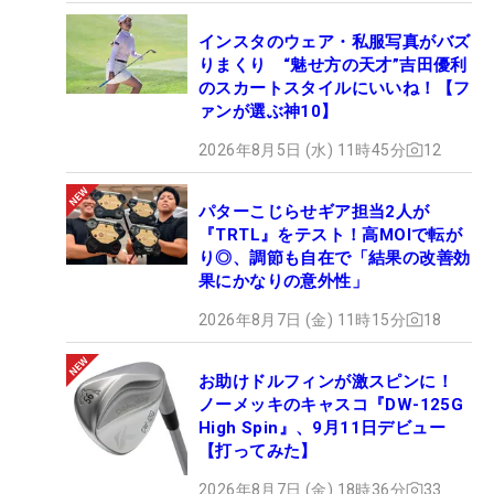
インスタのウェア・私服写真がバズ
りまくり “魅せ方の天才”吉田優利
のスカートスタイルにいいね！【フ
ァンが選ぶ神10】
2026年8月5日 (水) 11時45分
12
パターこじらせギア担当2人が
『TRTL』をテスト！高MOIで転が
り◎、調節も自在で「結果の改善効
果にかなりの意外性」
2026年8月7日 (金) 11時15分
18
お助けドルフィンが激スピンに！
ノーメッキのキャスコ『DW-125G
High Spin』、9月11日デビュー
【打ってみた】
2026年8月7日 (金) 18時36分
33