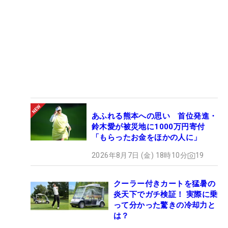
あふれる熊本への思い 首位発進・
鈴木愛が被災地に1000万円寄付
「もらったお金をほかの人に」
2026年8月7日 (金) 18時10分
19
クーラー付きカートを猛暑の
炎天下でガチ検証！ 実際に乗
って分かった驚きの冷却力と
は？