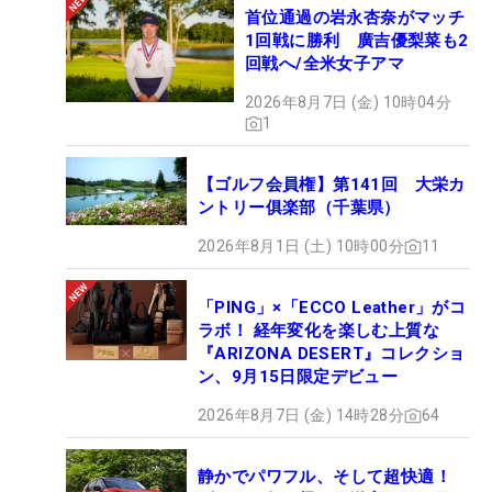
首位通過の岩永杏奈がマッチ
1回戦に勝利 廣吉優梨菜も2
回戦へ/全米女子アマ
2026年8月7日 (金) 10時04分
1
【ゴルフ会員権】第141回 大栄カ
ントリー俱楽部（千葉県）
2026年8月1日 (土) 10時00分
11
「PING」×「ECCO Leather」がコ
ラボ！ 経年変化を楽しむ上質な
『ARIZONA DESERT』コレクショ
ン、9月15日限定デビュー
2026年8月7日 (金) 14時28分
64
静かでパワフル、そして超快適！