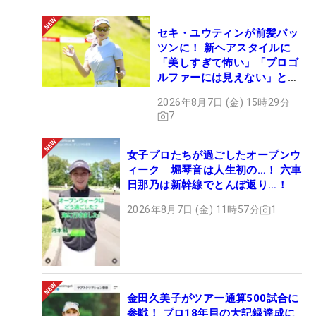
セキ・ユウティンが前髪パッ
ツンに！ 新ヘアスタイルに
「美しすぎて怖い」「プロゴ
ルファーには見えない」とコ
メント殺到
2026年8月7日 (金) 15時29分
7
女子プロたちが過ごしたオープンウ
ィーク 堀琴音は人生初の…！ 六車
日那乃は新幹線でとんぼ返り…！
2026年8月7日 (金) 11時57分
1
金田久美子がツアー通算500試合に
参戦！ プロ18年目の大記録達成に