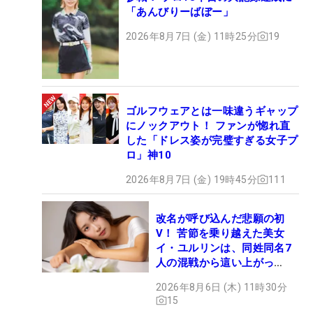
「あんびりーばぼー」
2026年8月7日 (金) 11時25分
19
ゴルフウェアとは一味違うギャップ
にノックアウト！ ファンが惚れ直
した「ドレス姿が完璧すぎる女子プ
ロ」神10
2026年8月7日 (金) 19時45分
111
改名が呼び込んだ悲願の初
V！ 苦節を乗り越えた美女
イ・ユルリンは、同姓同名7
人の混戦から這い上がっ
た“新星ヒロイン”
2026年8月6日 (木) 11時30分
15