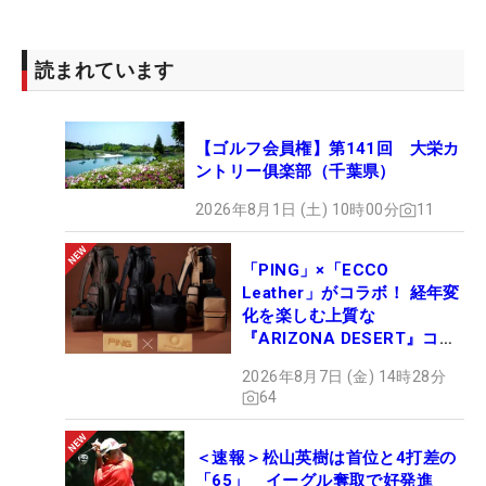
読まれています
【ゴルフ会員権】第141回 大栄カ
ントリー俱楽部（千葉県）
2026年8月1日 (土) 10時00分
11
「PING」×「ECCO
Leather」がコラボ！ 経年変
化を楽しむ上質な
『ARIZONA DESERT』コレ
クション、9月15日限定デビ
2026年8月7日 (金) 14時28分
ュー
64
＜速報＞松山英樹は首位と4打差の
「65」 イーグル奪取で好発進