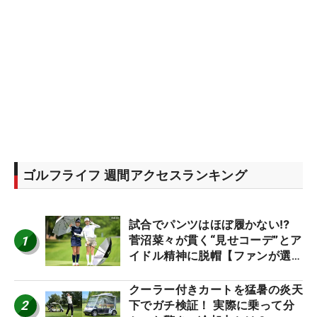
ゴルフライフ 週間アクセスランキング
試合でパンツはほぼ履かない⁉
1
菅沼菜々が貫く“見せコーデ”とア
イドル精神に脱帽【ファンが選ぶ
神10】
クーラー付きカートを猛暑の炎天
2
下でガチ検証！ 実際に乗って分