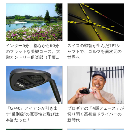
インター5分、都心から60分
スイスの叡智が生んだTPTシ
のフラットな美観コース。大
ャフトで、ゴルフを異次元の
栄カントリー俱楽部（千葉
世界へ
県）
『G740』アイアンが引き出
プロギアの「4層フェース」が
す“反則級”の寛容性と飛びは
切り開く高初速ドライバーの
本当だった！
新時代