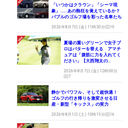
「いつかはクラウン」「シーマ現
象」……あの熱狂を覚えているか？
バブルのゴルフ場を彩った名車たち
2026年8月7日 (金) 11時30分
10
夏場の重いグリーンで女子プ
ロはパターを替える アマチ
ュアは「腹筋に力を入れてく
ださい」【大西翔太の
HOTSHOT】
2026年8月7日 (金) 12時00分
7
静かでパワフル、そして超快適！
ゴルフの行き帰りを激変させる日
産・新型「キックス」の実力
2026年8月1日 (土) 10時15分
16