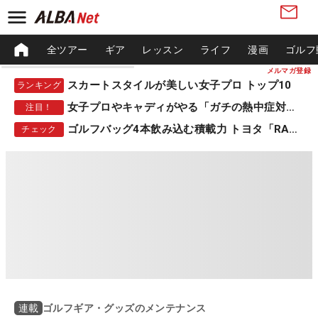
全ツアー
ギア
レッスン
ライフ
漫画
ゴルフ
メルマガ登録
スカートスタイルが美しい女子プロ トップ10
ランキング
女子プロやキャディがやる「ガチの熱中症対策」
注目！
ゴルフバッグ4本飲み込む積載力 トヨタ「RAV4」
チェック
ゴルフギア・グッズのメンテナンス
連載