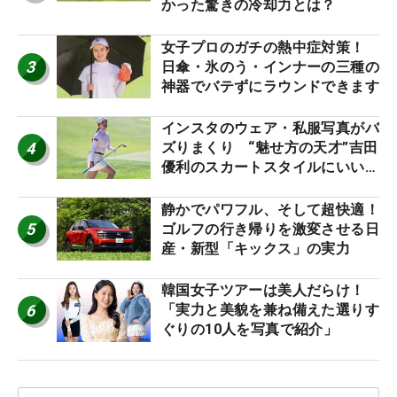
かった驚きの冷却力とは？
女子プロのガチの熱中症対策！
3
日傘・氷のう・インナーの三種の
神器でバテずにラウンドできます
インスタのウェア・私服写真がバ
4
ズりまくり “魅せ方の天才”吉田
優利のスカートスタイルにいい
ね！【ファンが選ぶ神10】
静かでパワフル、そして超快適！
5
ゴルフの行き帰りを激変させる日
産・新型「キックス」の実力
韓国女子ツアーは美人だらけ！
6
「実力と美貌を兼ね備えた選りす
ぐりの10人を写真で紹介」