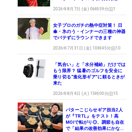
2026年8月7日 (金) 06時59分
1
女子プロのガチの熱中症対策！ 日
傘・氷のう・インナーの三種の神器
でバテずにラウンドできます
2026年7月31日 (金) 10時45分
10
「気合い」と「水分補給」だけでは
もう限界？ 猛暑のゴルフを安全に
乗り切る“進化形ギア”に頼るときが
来た
2026年8月4日 (火) 15時00分
15
パターこじらせギア担当2人
が『TRTL』をテスト！高
MOIで転がり◎、調節も自在
で「結果の改善効果にかなり