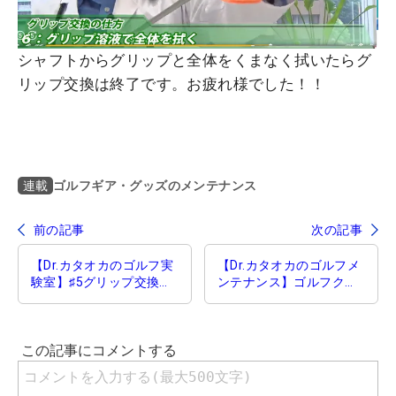
シャフトからグリップと全体をくまなく拭いたらグ
リップ交換は終了です。お疲れ様でした！！
ゴルフギア・グッズのメンテナンス
連載
前の記事
次の記事
【Dr.カタオカのゴルフ実
【Dr.カタオカのゴルフメ
験室】♯5グリップ交換
ンテナンス】ゴルフクラ
切り外し編
ブのお手入れはおうち
で パターの調整にトラ
イ！