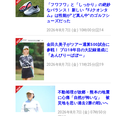
「フワフワ」と「しっかり」の絶妙
なバランス！ 新しい『FJクオンタ
ム』は性能が“ど真ん中”のゴルフシ
ューズだった
2026年8月7日 (金) 10時00分
14
金田久美子がツアー通算500試合に
参戦！ プロ18年目の大記録達成に
「あんびりーばぼー」
2026年8月7日 (金) 11時25分
19
不動裕理が故郷・熊本の地震
に心痛「自然が怖いな」 被
災地を思い過去2勝の戦いへ
2026年8月7日 (金) 07時50分