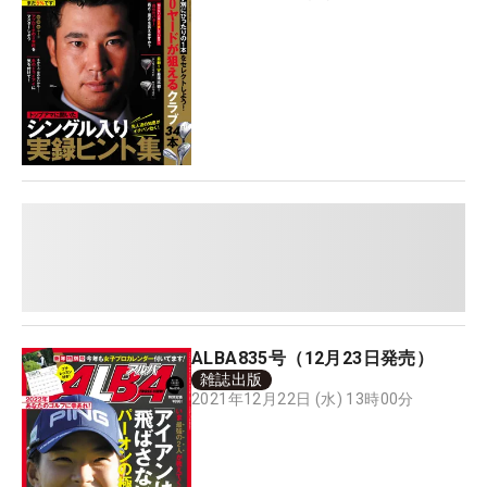
ALBA835号（12月23日発売）
雑誌出版
2021年12月22日 (水) 13時00分