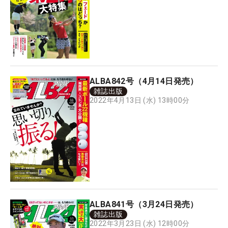
ALBA842号（4月14日発売）
雑誌出版
2022年4月13日 (水) 13時00分
ALBA841号（3月24日発売）
雑誌出版
2022年3月23日 (水) 12時00分