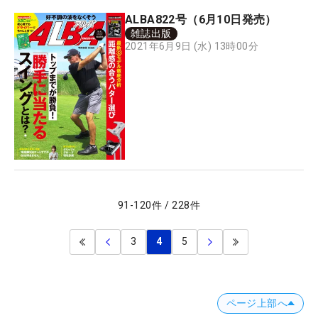
ALBA822号（6月10日発売）
雑誌出版
2021年6月9日 (水) 13時00分
91
-
120
件
/
228
件
3
4
5
ページ上部へ