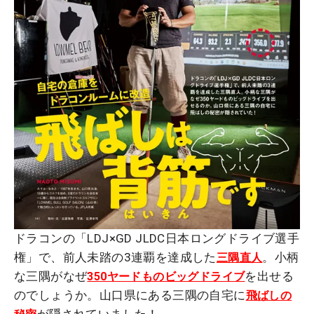
ドラコンの「LDJ×GD JLDC日本ロングドライブ選手
権」で、前人未踏の3連覇を達成した
。小柄
三隅直人
な三隅がなぜ
を出せる
350ヤードものビッグドライブ
のでしょうか。山口県にある三隅の自宅に
飛ばしの
が隠されていました！