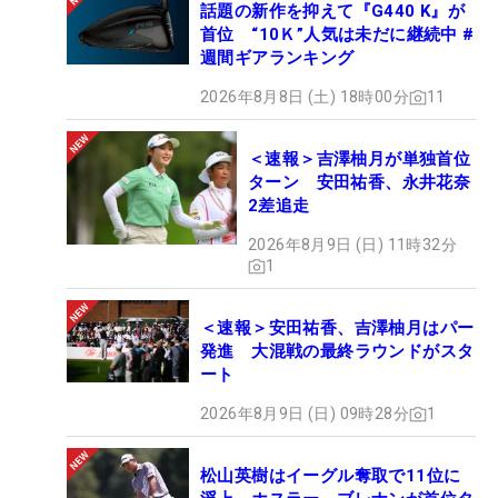
話題の新作を抑えて『G440 K』が
首位 “10Ｋ”人気は未だに継続中 #
週間ギアランキング
2026年8月8日 (土) 18時00分
11
＜速報＞吉澤柚月が単独首位
ターン 安田祐香、永井花奈
2差追走
2026年8月9日 (日) 11時32分
1
＜速報＞安田祐香、吉澤柚月はパー
発進 大混戦の最終ラウンドがスタ
ート
2026年8月9日 (日) 09時28分
1
松山英樹はイーグル奪取で11位に