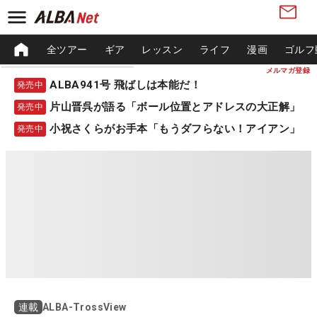
全ツアー
ギア
レッスン
ライフ
漫画
ゴルフ
メルマガ登録
ALBA941号 飛ばしは本能だ！
発売中
片山晋呉が語る「ボール位置とアドレスの大正解」
発売中
小祝さくらがお手本「もうダフらない！アイアン」
発売中
ALBA-TrossView
連載