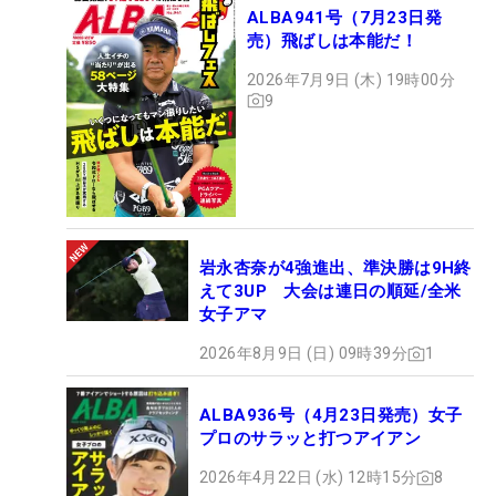
ALBA941号（7月23日発
売）飛ばしは本能だ！
2026年7月9日 (木) 19時00分
9
岩永杏奈が4強進出、準決勝は9H終
えて3UP 大会は連日の順延/全米
女子アマ
2026年8月9日 (日) 09時39分
1
ALBA936号（4月23日発売）女子
プロのサラッと打つアイアン
2026年4月22日 (水) 12時15分
8