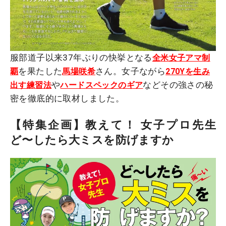
服部道子以来37年ぶりの快挙となる
全米女子アマ制
を果たした
さん。女子ながら
覇
馬場咲希
270Yを生み
や
などその強さの秘
出す練習法
ハードスペックのギア
密を徹底的に取材しました。
【特集企画】教えて！ 女子プロ先生
ど〜したら大ミスを防げますか