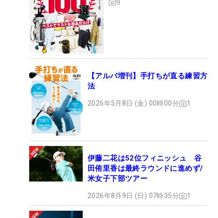
9
【アルバ増刊】手打ちが直る練習方
法
2026年5月8日 (金) 00時00分
1
伊藤二花は52位フィニッシュ 谷
田侑里香は最終ラウンドに進めず/
米女子下部ツアー
2026年8月9日 (日) 07時35分
1