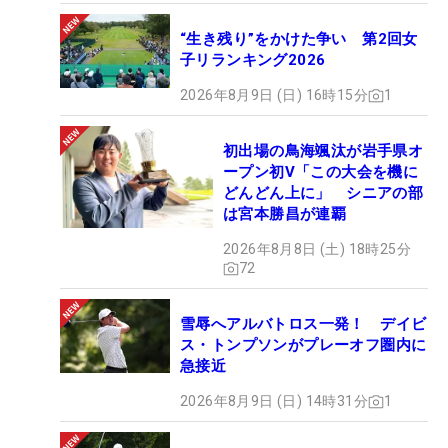
“生き残り”をかけた争い 第2回女
子リランキング2026
2026年8月9日 (日) 16時15分
1
初出場の鳥海颯汰が岩手県オ
ープン初V「この大会を機に
どんどん上に」 シニアの部
は宮本勝昌が連覇
2026年8月8日 (土) 18時25分
72
雪辱へアルバトロス一発！ デイビ
ス・トンプソンがプレーオフ圏内に
急接近
2026年8月9日 (日) 14時31分
1