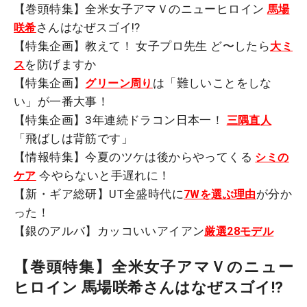
【巻頭特集】全米女子アマＶのニューヒロイン
馬場
さんはなぜスゴイ!?
咲希
【特集企画】教えて！ 女子プロ先生 ど〜したら
大ミ
を防げますか
ス
【特集企画】
は「難しいことをしな
グリーン周り
い」が一番大事！
【特集企画】3年連続ドラコン日本一！
三隅直人
「飛ばしは背筋です」
【情報特集】今夏のツケは後からやってくる
シミの
今やらないと手遅れに！
ケア
【新・ギア総研】UT全盛時代に
が分か
7Wを選ぶ理由
った！
【銀のアルバ】カッコいいアイアン
厳選28モデル
【巻頭特集】全米女子アマＶのニュー
ヒロイン 馬場咲希さんはなぜスゴイ!?