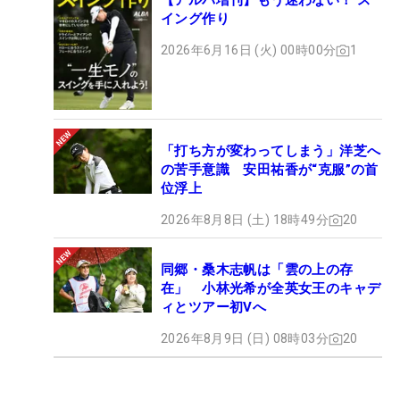
【アルバ増刊】もう迷わない！ ス
イング作り
2026年6月16日 (火) 00時00分
1
「打ち方が変わってしまう」洋芝へ
の苦手意識 安田祐香が“克服”の首
位浮上
2026年8月8日 (土) 18時49分
20
同郷・桑木志帆は「雲の上の存
在」 小林光希が全英女王のキャデ
ィとツアー初Vへ
2026年8月9日 (日) 08時03分
20