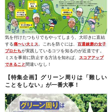
気を付けたつもりでもやってしまう、大叩きに直結
する
。これを防ぐには、
痛〜い大ミス
百選錬磨の女子
が実践しているコツを知るのが近道です。
プロたち
ミスを事前に防止する方法を知れば、
スコアアップ
間違いなし！
できること
【特集企画】グリーン周りは「難しい
ことをしない」が一番大事！