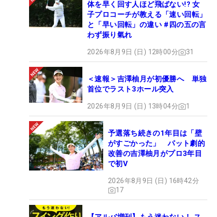
体を早く回す人ほど飛ばない!? 女
子プロコーチが教える「速い回転」
と「早い回転」の違い #四の五の言
わず振り氣れ
2026年8月9日 (日) 12時00分
31
＜速報＞吉澤柚月が初優勝へ 単独
首位でラスト3ホール突入
2026年8月9日 (日) 13時04分
1
予選落ち続きの1年目は「壁
がすごかった」 パット劇的
改善の吉澤柚月がプロ3年目
で初V
2026年8月9日 (日) 16時42分
17