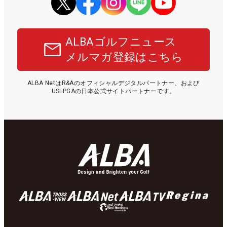
ALBAゴルフニュース
メルマガ登録はこちら
ALBA NetはR&Aのオフィシャルデジタルパートナー、および
USLPGAの日本公式サイトパートナーです。