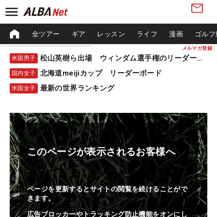
全ツアー
ギア
レッスン
ライフ
漫画
ゴルフ
メルマガ登録
松山英樹ら出場 ウィンダム選手権のリーダーボード
米国男子
北海道meijiカップ リーダーボード
国内女子
最新の世界ランキング
米国女子
このページが表示されるお客様へ
ページを更新するとサイトの閲覧を続けることがで
きます。
広告ブロッカーやトラッキング防止機能をオンにし