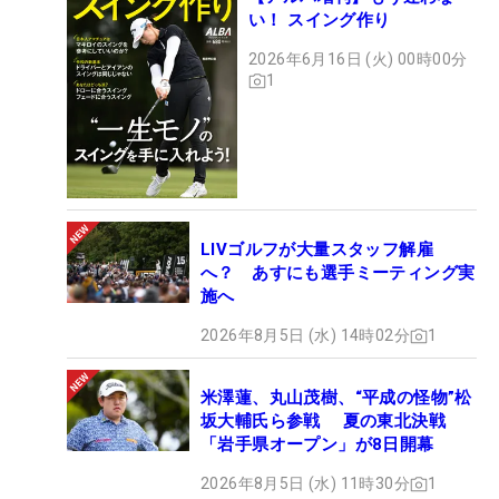
い！ スイング作り
2026年6月16日 (火) 00時00分
1
LIVゴルフが大量スタッフ解雇
へ？ あすにも選手ミーティング実
施へ
2026年8月5日 (水) 14時02分
1
米澤蓮、丸山茂樹、“平成の怪物”松
坂大輔氏ら参戦 夏の東北決戦
「岩手県オープン」が8日開幕
2026年8月5日 (水) 11時30分
1