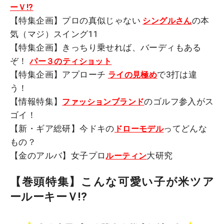
ーＶ!?
【特集企画】プロの真似じゃない
の本
シングルさん
気（マジ）スイング11
【特集企画】きっちり乗せれば、バーディもある
ぞ！
パー３のティショット
【特集企画】アプローチ
で3打は違
ライの見極め
う！
【情報特集】
のゴルフ参入がス
ファッションブランド
ゴイ！
【新・ギア総研】今ドキの
ってどんな
ドローモデル
もの？
【金のアルバ】女子プロ
大研究
ルーティン
【巻頭特集】こんな可愛い子が米ツア
ールーキーＶ!?