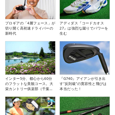
プロギアの「4層フェース」が
アディダス『コードカオス
切り開く高初速ドライバーの
27』は強烈な蹴りでパワーを
新時代
生む
インター5分、都心から60分
『G740』アイアンが引き出
のフラットな美観コース。大
す“反則級”の寛容性と飛びは
栄カントリー俱楽部（千葉
本当だった！
県）