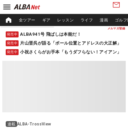
全ツアー
ギア
レッスン
ライフ
漫画
ゴルフ
メルマガ登録
ALBA941号 飛ばしは本能だ！
発売中
片山晋呉が語る「ボール位置とアドレスの大正解」
発売中
小祝さくらがお手本「もうダフらない！アイアン」
発売中
ALBA-TrossView
連載