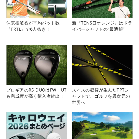
仲宗根澄香が平均パット数
新『TENSEIオレンジ』はドラ
『TRTL』で6人抜き！
イバーシャフトの“最適解”
プロギアのRS DUOはFW・UT
スイスの叡智が生んだTPTシ
も完成度が高く購入者続出！
ャフトで、ゴルフを異次元の
世界へ