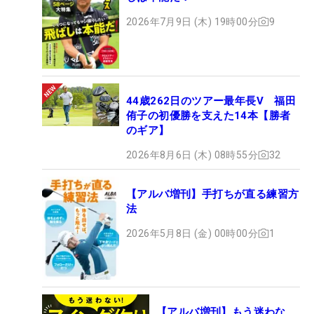
2026年7月9日 (木) 19時00分
9
44歳262日のツアー最年長V 福田
侑子の初優勝を支えた14本【勝者
のギア】
2026年8月6日 (木) 08時55分
32
【アルバ増刊】手打ちが直る練習方
法
2026年5月8日 (金) 00時00分
1
【アルバ増刊】もう迷わな