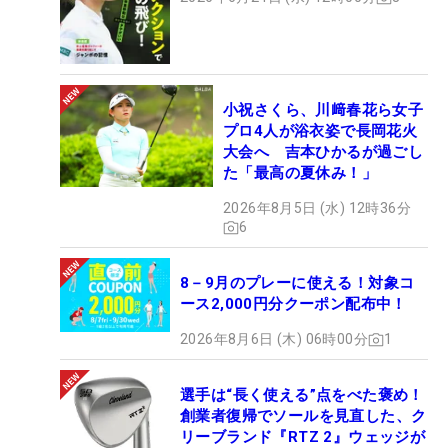
小祝さくら、川﨑春花ら女子
プロ4人が浴衣姿で長岡花火
大会へ 吉本ひかるが過ごし
た「最高の夏休み！」
2026年8月5日 (水) 12時36分
6
8－9月のプレーに使える！対象コ
ース2,000円分クーポン配布中！
2026年8月6日 (木) 06時00分
1
選手は“長く使える”点をべた褒め！
創業者復帰でソールを見直した、ク
リーブランド『RTZ 2』ウェッジが