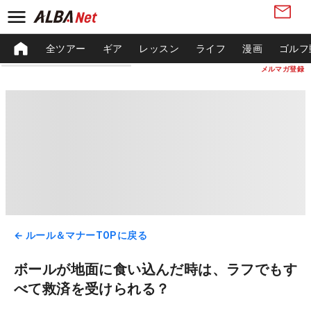
全ツアー
ギア
レッスン
ライフ
漫画
ゴルフ
メルマガ登録
← ルール＆マナーTOPに戻る
ボールが地面に食い込んだ時は、ラフでもす
べて救済を受けられる？