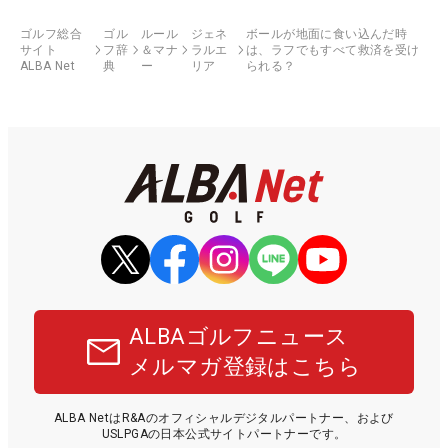
ゴルフ総合
ゴル
ルール
ジェネ
ボールが地面に食い込んだ時
サイト
フ辞
＆マナ
ラルエ
は、ラフでもすべて救済を受け
ALBA Net
典
ー
リア
られる？
ALBAゴルフニュース
メルマガ登録はこちら
ALBA NetはR&Aのオフィシャルデジタルパートナー、および
USLPGAの日本公式サイトパートナーです。