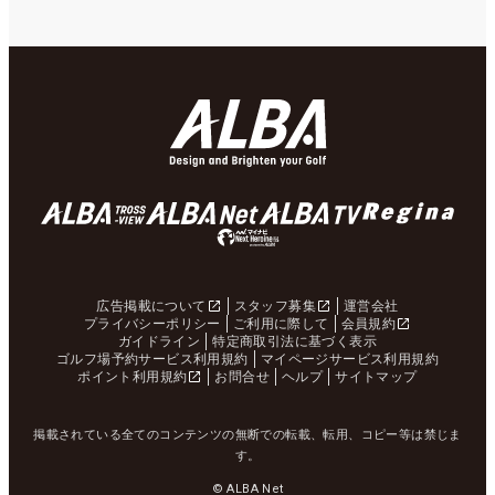
広告掲載について
スタッフ募集
運営会社
プライバシーポリシー
ご利用に際して
会員規約
ガイドライン
特定商取引法に基づく表示
ゴルフ場予約サービス利用規約
マイページサービス利用規約
ポイント利用規約
お問合せ
ヘルプ
サイトマップ
掲載されている全てのコンテンツの無断での転載、転用、コピー等は禁じま
す。
© ALBA Net