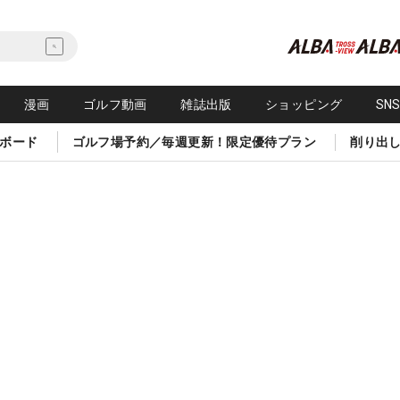
漫画
ゴルフ動画
雑誌出版
ショッピング
SN
ボード
ゴルフ場予約／毎週更新！限定優待プラン
削り出