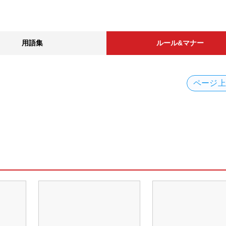
用語集
ルール&マナー
ページ