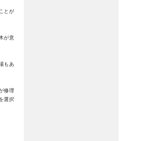
ことが
木が意
場もあ
が修理
を選択