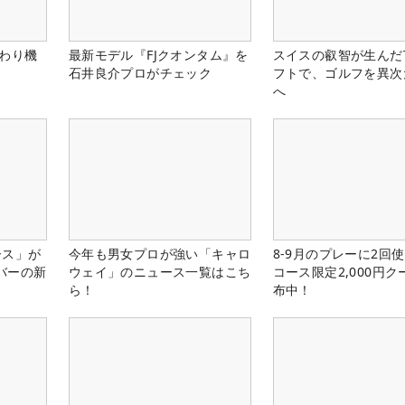
だわり機
最新モデル『FJクオンタム』を
スイスの叡智が生んだT
石井良介プロがチェック
フトで、ゴルフを異次
へ
ース」が
今年も男女プロが強い「キャロ
8-9月のプレーに2回
バーの新
ウェイ」のニュース一覧はこち
コース限定2,000円
ら！
布中！