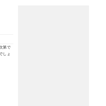
？
次第で
でしょ