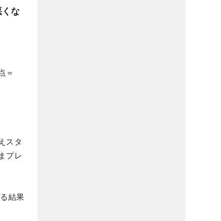
悪くな
点＝
えスタ
まプレ
れる結果