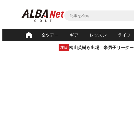
全ツアー
ギア
レッスン
ライフ
松山英樹ら出場 米男子リーダー
注目