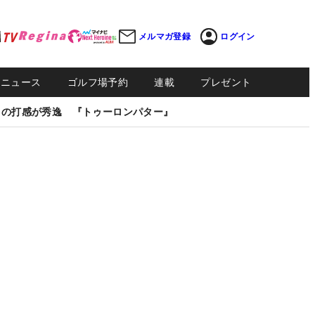
メルマガ登録
ログイン
Sニュース
ゴルフ場予約
連載
プレゼント
しの打感が秀逸 『トゥーロンパター』