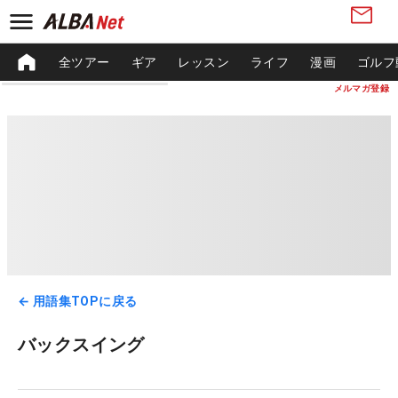
全ツアー
ギア
レッスン
ライフ
漫画
ゴルフ
メルマガ登録
← 用語集TOPに戻る
バックスイング