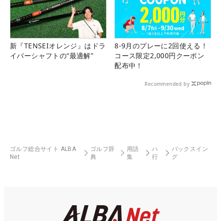
新『TENSEIオレンジ』はドラ
8-9月のプレーに2回使える！
イバーシャフトの“最適解”
コース限定2,000円クーポン
配布中！
Recommended by
ゴルフ総合サイト ALBA
ゴルフ辞
用語
ハ
バックスイン
Net
典
集
行
グ