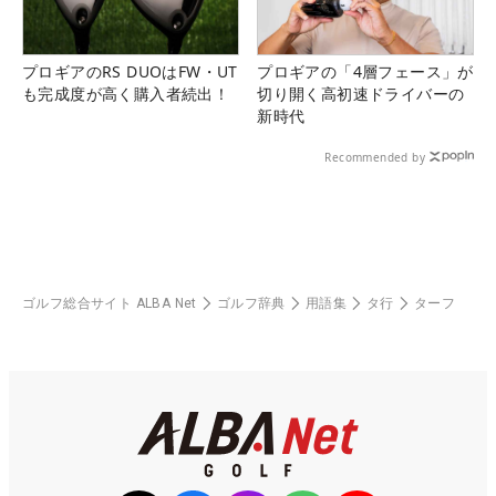
プロギアのRS DUOはFW・UT
プロギアの「4層フェース」が
も完成度が高く購入者続出！
切り開く高初速ドライバーの
新時代
Recommended by
ゴルフ総合サイト ALBA Net
ゴルフ辞典
用語集
タ行
ターフ