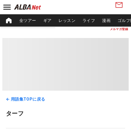
全ツアー
ギア
レッスン
ライフ
漫画
ゴルフ
メルマガ登録
← 用語集TOPに戻る
ターフ