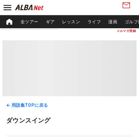
全ツアー
ギア
レッスン
ライフ
漫画
ゴルフ
メルマガ登録
← 用語集TOPに戻る
ダウンスイング