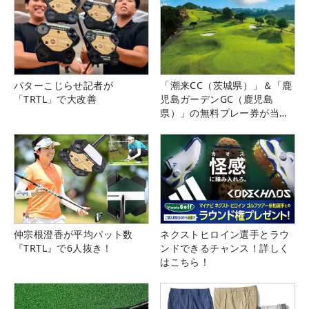
パターこじらせ記者が
「潮来CC（茨城県）」＆「鹿
「TRTL」で大改善
児島ガーデンGC（鹿児島
県）」の無料プレー券が当た
る！！
仲宗根澄香が平均パット数
ネクストヒロイン選手とラウ
『TRTL』で6人抜き！
ンドできるチャンス！詳しく
はこちら！