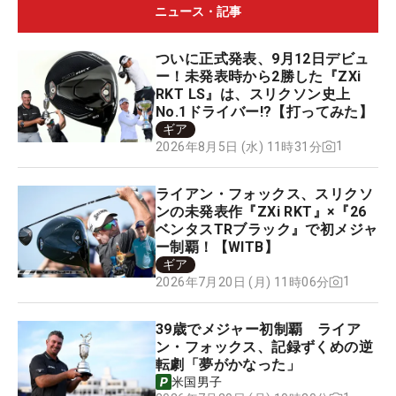
ニュース・記事
ついに正式発表、9月12日デビュ
ー！未発表時から2勝した『ZXi
RKT LS』は、スリクソン史上
No.1ドライバー!?【打ってみた】
ギア
1
2026年8月5日 (水) 11時31分
ライアン・フォックス、スリクソ
ンの未発表作『ZXi RKT』×『26
ベンタスTRブラック』で初メジャ
ー制覇！【WITB】
ギア
1
2026年7月20日 (月) 11時06分
39歳でメジャー初制覇 ライア
ン・フォックス、記録ずくめの逆
転劇「夢がかなった」
米国男子