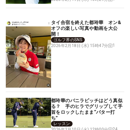
タイ合宿を終えた都玲華 オン&
オフの楽しい写真や動画を大公
開！
ゴルフ界のSNS
1
2026年2月18日 (水) 15時47分
都玲華のバニラピッチはどう真似
る？ 手のヒラでグリップして手
首をロックしたまま“パター打
ち”
レッスン
24
2026年2月10日 (火) 12時00分