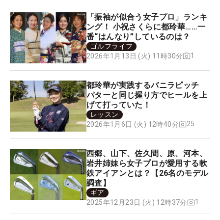
「振袖が似合う女子プロ」ランキ
ング！ 小祝さくらに都玲華……一
番“はんなり”しているのは？
ゴルフライフ
1
2026年1月13日 (火) 11時30分
都玲華が実践するバニラピッチ
パターと同じ握り方でヒールを上
げて打っていた！
レッスン
25
2026年1月6日 (火) 12時40分
西郷、山下、佐久間、原、河本、
岩井姉妹ら女子プロが愛用する軟
鉄アイアンとは？【26名のモデル
調査】
ギア
1
2025年12月23日 (火) 12時37分