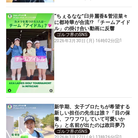
“ちぇるなな”臼井麗香&菅沼菜々
に都玲華が合流!? 「チームアイド
ル」の掛け合い動画に反響
ゴルフ界のSNS
1
2026年3月30日 (月) 16時02分
新学期、女子プロたちが希望する
新しい担任の先生は誰？「目の保
養、フワフワしていて可愛いか
ら」と名前が出たのは政田夢乃
ゴルフ界のSNS
1
2026年3月27日 (金) 13時26分