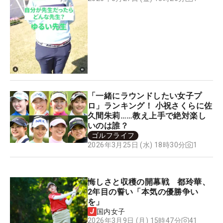
「一緒にラウンドしたい女子プ
ロ」ランキング！ 小祝さくらに佐
久間朱莉……教え上手で絶対楽し
いのは誰？
ゴルフライフ
1
2026年3月25日 (水) 18時30分
悔しさと収穫の開幕戦 都玲華、
2年目の誓い「本気の優勝争い
を」
国内女子
41
2026年3月9日 (月) 15時47分