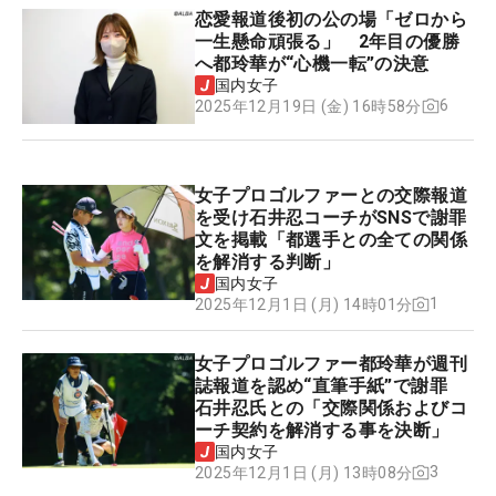
恋愛報道後初の公の場「ゼロから
一生懸命頑張る」 2年目の優勝
へ都玲華が“心機一転”の決意
国内女子
6
2025年12月19日 (金) 16時58分
女子プロゴルファーとの交際報道
を受け石井忍コーチがSNSで謝罪
文を掲載「都選手との全ての関係
を解消する判断」
国内女子
1
2025年12月1日 (月) 14時01分
女子プロゴルファー都玲華が週刊
誌報道を認め“直筆手紙”で謝罪
石井忍氏との「交際関係およびコ
ーチ契約を解消する事を決断」
国内女子
3
2025年12月1日 (月) 13時08分