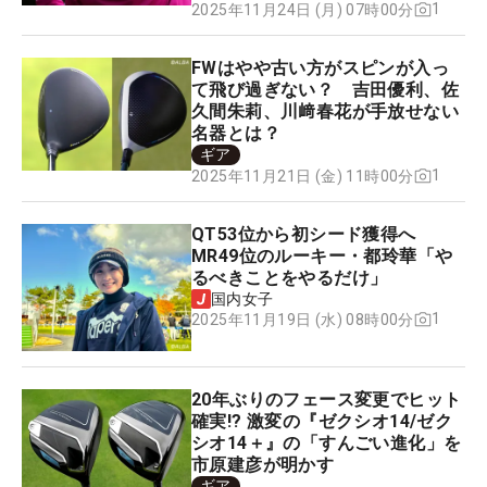
1
2025年11月24日 (月) 07時00分
FWはやや古い方がスピンが入っ
て飛び過ぎない？ 吉田優利、佐
久間朱莉、川﨑春花が手放せない
名器とは？
ギア
1
2025年11月21日 (金) 11時00分
QT53位から初シード獲得へ
MR49位のルーキー・都玲華「や
るべきことをやるだけ」
国内女子
1
2025年11月19日 (水) 08時00分
20年ぶりのフェース変更でヒット
確実!? 激変の『ゼクシオ14/ゼク
シオ14＋』の「すんごい進化」を
市原建彦が明かす
ギア