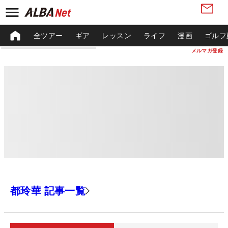
全ツアー
ギア
レッスン
ライフ
漫画
ゴルフ
メルマガ登録
都玲華 記事一覧