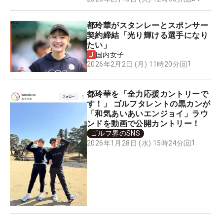
都玲華がスタンレーとスポンサー
契約締結「光り輝ける選手になり
たい」
国内女子
1
2026年2月2日 (月) 11時20分
都玲華を「全力応援カントリーで
す！」 ゴルフタレントの黒カンが
「和気あいあいエンジョイ」ラウ
ンドを動画で公開カントリー！
ゴルフ界のSNS
1
2026年1月28日 (水) 15時24分