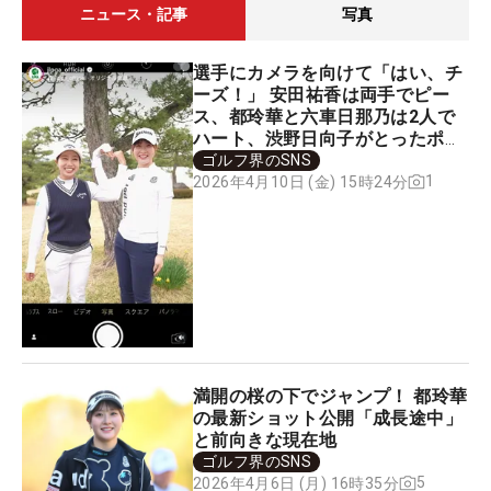
ニュース・記事
写真
選手にカメラを向けて「はい、チ
ーズ！」 安田祐香は両手でピー
ス、都玲華と六車日那乃は2人で
ハート、渋野日向子がとったポー
ズは…？
ゴルフ界のSNS
1
2026年4月10日 (金) 15時24分
満開の桜の下でジャンプ！ 都玲華
の最新ショット公開「成長途中」
と前向きな現在地
ゴルフ界のSNS
5
2026年4月6日 (月) 16時35分