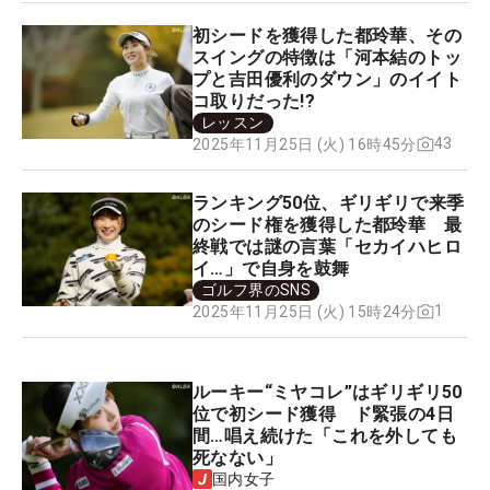
初シードを獲得した都玲華、その
スイングの特徴は「河本結のトッ
プと吉田優利のダウン」のイイト
コ取りだった!?
レッスン
43
2025年11月25日 (火) 16時45分
ランキング50位、ギリギリで来季
のシード権を獲得した都玲華 最
終戦では謎の言葉「セカイハヒロ
イ…」で自身を鼓舞
ゴルフ界のSNS
1
2025年11月25日 (火) 15時24分
ルーキー“ミヤコレ”はギリギリ50
位で初シード獲得 ド緊張の4日
間…唱え続けた「これを外しても
死なない」
国内女子