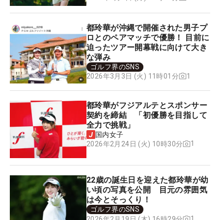
都玲華が沖縄で開催された男子プ
ロとのペアマッチで優勝！ 目前に
迫ったツアー開幕戦に向けて大き
な弾み
ゴルフ界のSNS
1
2026年3月3日 (火) 11時01分
都玲華がフジアルテとスポンサー
契約を締結 「初優勝を目指して
全力で挑戦」
国内女子
1
2026年2月24日 (火) 10時30分
22歳の誕生日を迎えた都玲華が幼
い頃の写真を公開 目元の雰囲気
は今とそっくり！
ゴルフ界のSNS
1
2026年2月19日 (木) 16時29分