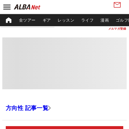
全ツアー
ギア
レッスン
ライフ
漫画
ゴルフ
メルマガ登録
方向性 記事一覧