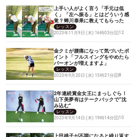
上手い人がよく言う「手元は低
く」「左へ振る」とはどういう感
覚？蝉川泰果に教えてもらった
レッスン
12
2023年11月9日 (木) 16時03分
金クミが腰痛になって気づいたポ
イント「フルスイングをやめたら
パーオンが増えますよ」
レッスン
8
2023年9月20日 (水) 15時21分
2年連続賞金女王にまっしぐら！
山下美夢有はテークバックで“沈
み込む”
レッスン
10
2023年9月14日 (木) 19時14分
上田桃子が不調になると繰り返す