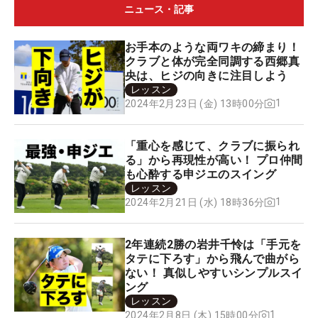
ニュース・記事
お手本のような両ワキの締まり！
クラブと体が完全同調する西郷真
央は、ヒジの向きに注目しよう
レッスン
1
2024年2月23日 (金) 13時00分
「重心を感じて、クラブに振られ
る」から再現性が高い！ プロ仲間
も心酔する申ジエのスイング
レッスン
1
2024年2月21日 (水) 18時36分
2年連続2勝の岩井千怜は「手元を
タテに下ろす」から飛んで曲がら
ない！ 真似しやすいシンプルスイ
ング
レッスン
1
2024年2月8日 (木) 15時00分