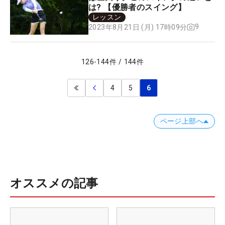
は? 【優勝者のスイング】
レッスン
9
2023年8月21日 (月) 17時09分
126
-
144
件
/
144
件
4
5
6
ページ上部へ
オススメの記事