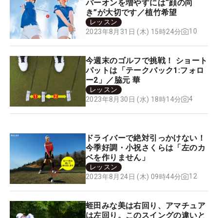
パーオンを増やすには“顔の向
き”が大切です／植竹希望
レッスン
10
2023年8月31日 (木) 15時24分
今週末のゴルフで挑戦！ ショート
パットは「テークバック1:フォロ
ー2」／脇元 華
レッスン
4
2023年8月30日 (水) 18時14分
ドライバーで絶対引っかけない！
今季好調・小祝さくらは「左のカ
ベを作りません」
レッスン
12
2023年8月24日 (木) 09時44分
蛭田みな美は右回り、アマチュア
は左回り。このスイングの違いと