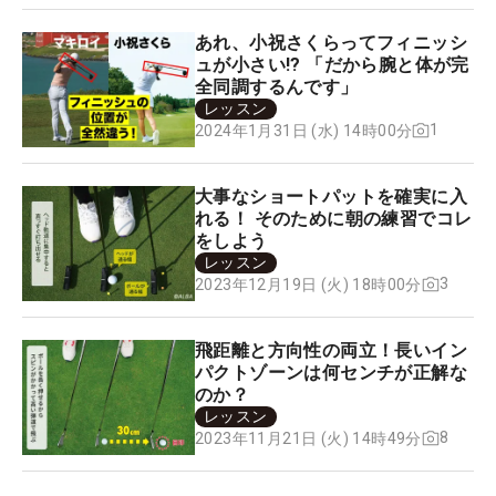
あれ、小祝さくらってフィニッシ
ュが小さい!? 「だから腕と体が完
全同調するんです」
レッスン
1
2024年1月31日 (水) 14時00分
大事なショートパットを確実に入
れる！ そのために朝の練習でコレ
をしよう
レッスン
3
2023年12月19日 (火) 18時00分
飛距離と方向性の両立！長いイン
パクトゾーンは何センチが正解な
のか？
レッスン
8
2023年11月21日 (火) 14時49分