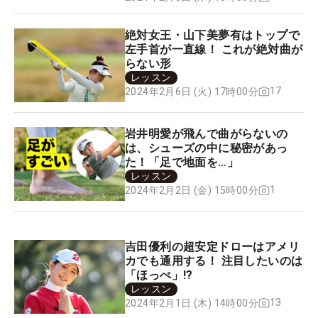
絶対女王・山下美夢有はトップで
左手首が一直線！ これが絶対曲が
らない形
レッスン
17
2024年2月6日 (火) 17時00分
岩井明愛が飛んで曲がらないの
は、シューズの中に秘密があっ
た！「足で地面を…」
レッスン
1
2024年2月2日 (金) 15時00分
吉田優利の超安定ドローはアメリ
カでも通用する！ 注目したいのは
「ほっぺ」!?
レッスン
13
2024年2月1日 (木) 14時00分