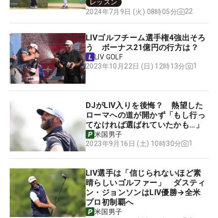
レッスン
22
2024年7月9日 (火) 08時05分
LIVゴルフチーム選手権4強出そろ
う ボーナス21億円の行方は？
LIV GOLF
1
2023年10月22日 (日) 12時13分
DJがLIV入りを後悔？ 熱望した
ローマへの道が開かず「もし行っ
てなければ選ばれていたかも…」
米国男子
1
2023年9月16日 (土) 10時30分
LIV選手は「信じられないほど素
晴らしいゴルファー」 ダスティ
ン・ジョンソンはLIV優勝→全米
プロ初制覇へ
米国男子