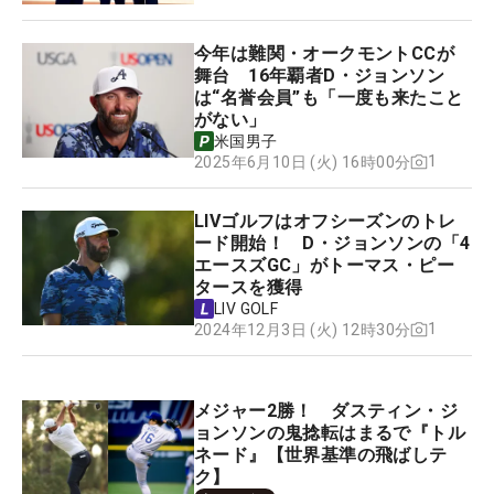
今年は難関・オークモントCCが
舞台 16年覇者D・ジョンソン
は“名誉会員”も「一度も来たこと
がない」
米国男子
1
2025年6月10日 (火) 16時00分
LIVゴルフはオフシーズンのトレ
ード開始！ D・ジョンソンの「4
エースズGC」がトーマス・ピー
タースを獲得
LIV GOLF
1
2024年12月3日 (火) 12時30分
メジャー2勝！ ダスティン・ジ
ョンソンの鬼捻転はまるで『トル
ネード』【世界基準の飛ばしテ
ク】