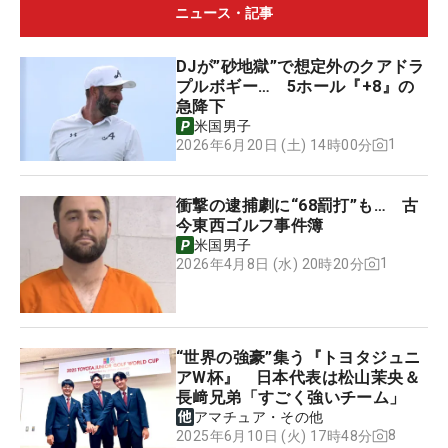
ニュース・記事
DJが”砂地獄”で想定外のクアドラ
プルボギー… 5ホール『+8』の
急降下
米国男子
1
2026年6月20日 (土) 14時00分
衝撃の逮捕劇に“68罰打”も… 古
今東西ゴルフ事件簿
米国男子
1
2026年4月8日 (水) 20時20分
“世界の強豪”集う『トヨタジュニ
アW杯』 日本代表は松山茉央＆
長﨑兄弟「すごく強いチーム」
アマチュア・その他
8
2025年6月10日 (火) 17時48分