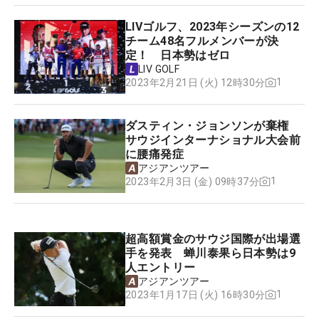
LIVゴルフ、2023年シーズンの12
チーム48名フルメンバーが決
定！ 日本勢はゼロ
LIV GOLF
1
2023年2月21日 (火) 12時30分
ダスティン・ジョンソンが棄権
サウジインターナショナル大会前
に腰痛発症
アジアンツアー
1
2023年2月3日 (金) 09時37分
超高額賞金のサウジ国際が出場選
手を発表 蝉川泰果ら日本勢は9
人エントリー
アジアンツアー
1
2023年1月17日 (火) 16時30分