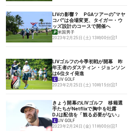
LIVの影響？ PGAツアーの“マヤ
コバ”は会場変更、タイガー・ウ
ッズ設計のコースで開催へ
米国男子
1
2023年2月25日 (土) 13時00分
LIVゴルフの今季初戦が開幕 昨
年王者のダスティン・ジョンソン
は6位タイ発進
LIV GOLF
1
2023年2月25日 (土) 10時15分
きょう開幕のLIVゴルフ 移籍選
手たちがNetflixで胸中を吐露
DJは配信を「観る必要がない」
LIV GOLF
1
2023年2月24日 (金) 11時00分