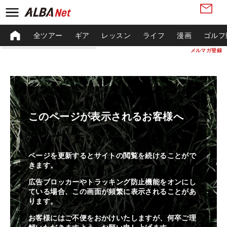
全ツアー
ギア
レッスン
ライフ
漫画
ゴルフ
メルマガ登録
このページが表示されるお客様へ
ページを更新するとサイトの閲覧を続けることがで
きます。
広告ブロッカーやトラッキング防止機能をオンにし
ている場合、この画面が頻繁に表示されることがあ
ります。
お客様にはご不便をおかけいたしますが、何卒ご理