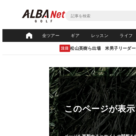
全ツアー
ギア
レッスン
ライフ
松山英樹ら出場 米男子リーダー
注目
このページが表示