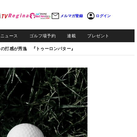
メルマガ登録
ログイン
Sニュース
ゴルフ場予約
連載
プレゼント
しの打感が秀逸 『トゥーロンパター』