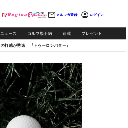
メルマガ登録
ログイン
Sニュース
ゴルフ場予約
連載
プレゼント
しの打感が秀逸 『トゥーロンパター』