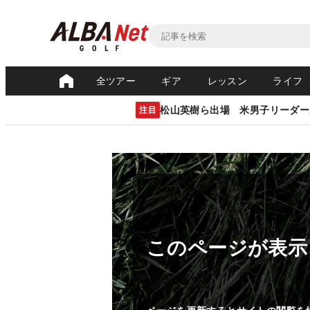
全ツアー
ギア
レッスン
ライフ
松山英樹ら出場 米男子リーダー
注目
このページが表示