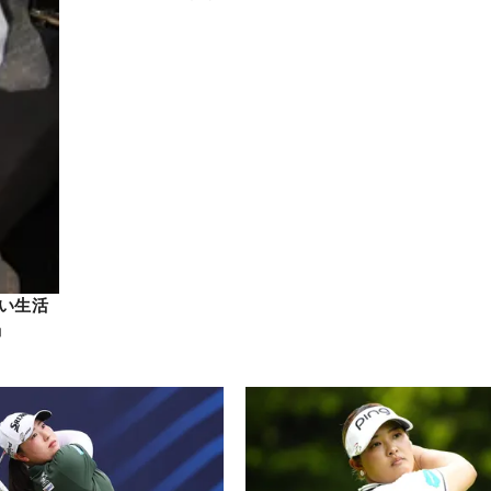
い生活
」