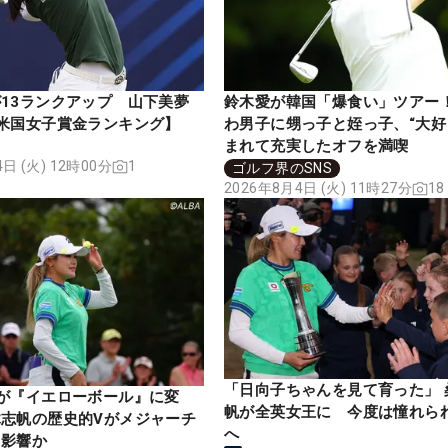
13ランクアップ 山下美夢
鈴木愛が韓国「爆食い」ツアー！
米国女子賞金ランキング】
わ男子に甥っ子と姪っ子、“大好
まれて充実したオフを満喫
日 (火) 12時00分
1
ゴルフ界のSNS
2026年8月4日 (火) 11時27分
18
「日向子ちゃんを見て育った」 
が『イエローボール』に変
帆が全英女王に 今度は憧れら
志帆の歴史的Vがメジャーチ
へ
も影響か