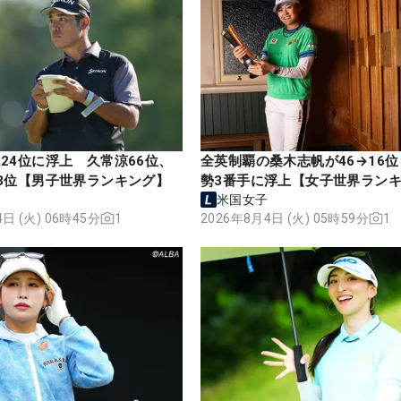
24位に浮上 久常涼66位、
全英制覇の桑木志帆が46→16
3位【男子世界ランキング】
勢3番手に浮上【女子世界ラン
米国女子
日 (火) 06時45分
1
2026年8月4日 (火) 05時59分
1