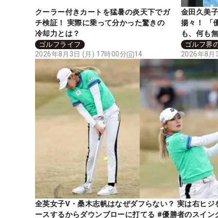
クーラー付きカートを猛暑の炎天下でガ
金田久美子
チ検証！ 実際に乗って分かった驚きの
揚々！ 「
冷却力とは？
も、何も無
ゴルフライフ
ゴルフ界の
2026年8月3日 (月) 17時00分
14
2026年8月3
全英女子V・桑木志帆はなぜダフらない？ 実は右ヒジ
ースするからダウンブローに打てる #優勝者のスイン