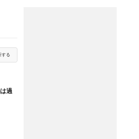
新する
ンは過