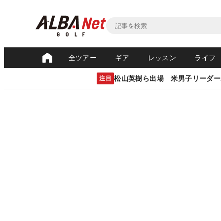
全ツアー
ギア
レッスン
ライフ
松山英樹ら出場 米男子リーダー
注目