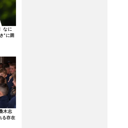
 なに
き”に囲
桑木志
れる存在