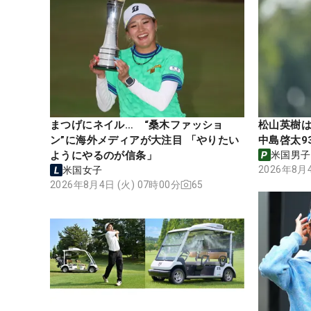
まつげにネイル… “桑木ファッショ
松山英樹は
ン”に海外メディアが大注目 「やりたい
中島啓太9
ようにやるのが信条」
米国男子
2026年8月4
米国女子
2026年8月4日 (火) 07時00分
65