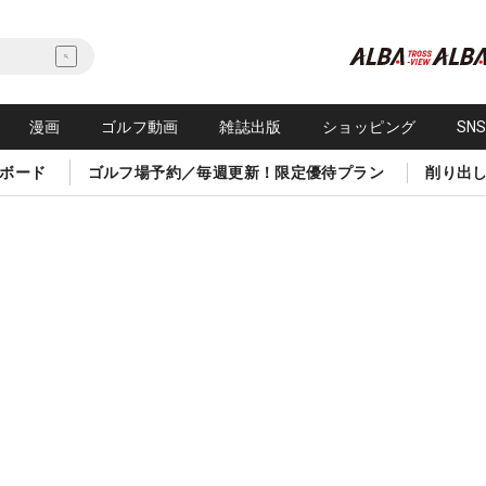
漫画
ゴルフ動画
雑誌出版
ショッピング
SN
ボード
ゴルフ場予約／毎週更新！限定優待プラン
削り出