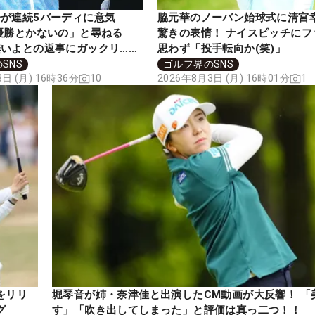
が連続5バーディに意気
脇元華のノーバン始球式に清宮
優勝とかないの」と尋ねる
驚きの表情！ ナイスピッチにフ
いよとの返事にガックリ……
思わず「投手転向か(笑)」
SNS
ゴルフ界のSNS
日 (月) 16時36分
10
2026年8月3日 (月) 16時01分
1
をリリ
堀琴音が姉・奈津佳と出演したCM動画が大反響！ 「
グ
す」「吹き出してしまった」と評価は真っ二つ！！