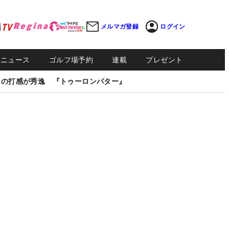
メルマガ登録
ログイン
Sニュース
ゴルフ場予約
連載
プレゼント
しの打感が秀逸 『トゥーロンパター』