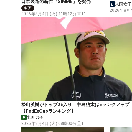
日本製造の新作『GIMME』を発売
米国女子
ギア
2026年8月4
2026年8月4日 (火) 11時12分
11
松山英樹がトップ25入り 中島啓太は5ランクアップ
【FedExCupランキング】
米国男子
2026年8月4日 (火) 08時00分
1