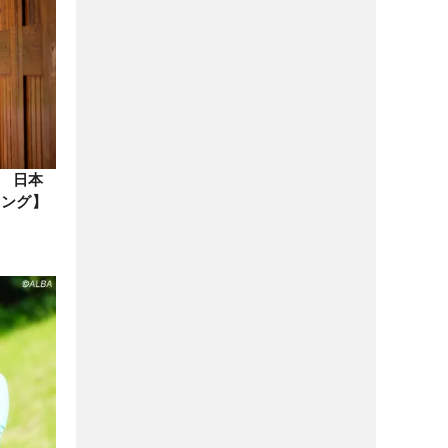
位 日本
キング】