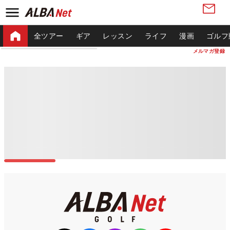
全ツアー
ギア
レッスン
ライフ
漫画
ゴルフ
メルマガ登録