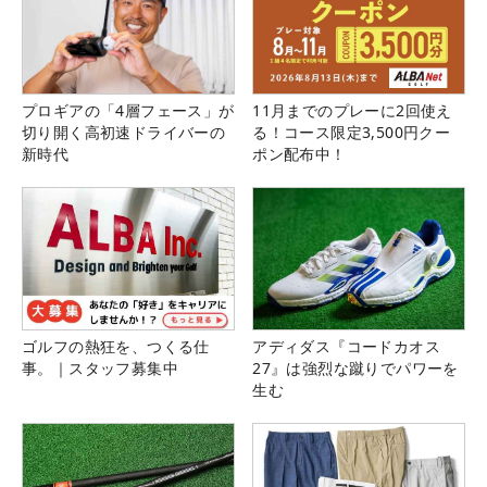
プロギアの「4層フェース」が
11月までのプレーに2回使え
切り開く高初速ドライバーの
る！コース限定3,500円クー
新時代
ポン配布中！
ゴルフの熱狂を、つくる仕
アディダス『コードカオス
事。｜スタッフ募集中
27』は強烈な蹴りでパワーを
生む