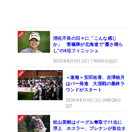
消化不良の日々に「こんな感じ
か」 菅楓華が北海道で“憂さ晴ら
し”の4位フィニッシュ
2026年8月9日 (日) 17時06分
21
＜速報＞安田祐香、吉澤柚月
はパー発進 大混戦の最終ラ
ウンドがスタート
2026年8月9日 (日) 09時28分
1
松山英樹はイーグル奪取で11位に
浮上 ホスラー、ブレナンが首位タ