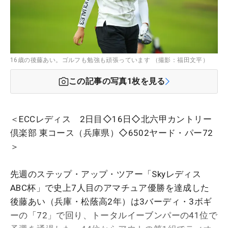
16歳の後藤あい。ゴルフも勉強も頑張っています （撮影：福田文平）
この記事の写真
1
枚を見る
＜ECCレディス 2日目◇16日◇北六甲カントリー
倶楽部 東コース（兵庫県）◇6502ヤード・パー72
＞
先週のステップ・アップ・ツアー「Skyレディス
ABC杯」で史上7人目のアマチュア優勝を達成した
後藤あい（兵庫・松蔭高2年）は3バーディ・3ボギ
ーの「72」で回り、トータルイーブンパーの41位で