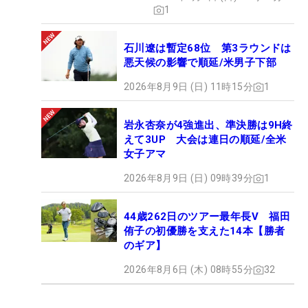
1
石川遼は暫定68位 第3ラウンドは
悪天候の影響で順延/米男子下部
2026年8月9日 (日) 11時15分
1
岩永杏奈が4強進出、準決勝は9H終
えて3UP 大会は連日の順延/全米
女子アマ
2026年8月9日 (日) 09時39分
1
44歳262日のツアー最年長V 福田
侑子の初優勝を支えた14本【勝者
のギア】
2026年8月6日 (木) 08時55分
32