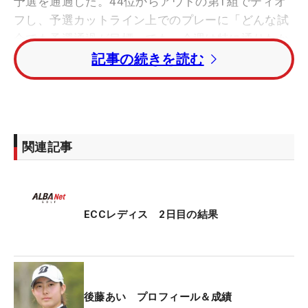
予選を通過した。44位からアウトの第1組でティオ
フし、予選カットライン上でのプレーに「どんな試
合でも予選通過が目標。でも、今週は特に通りたか
った。ホッとしています」と安どの笑みを浮かべ
記事の続きを読む
た。
神戸市内の全日制普通科高に通う16歳。学校では開
幕前日の14日から3日間の日程で中間テストが始ま
関連記事
った。後藤も2科目を受けたが、2日目と最終日は今
大会と重なるために欠席。受けられなかった科目に
ついては、登校する来週に学校側と相談し、日程な
どを調整するという。
ECCレディス 2日目の結果
ゴルフに集中できる環境が整っている通信制の高校
とは違い、本分はあくまで学業。登校した際には、
校長先生にも祝福を受けたが「『勉強も頑張って
後藤あい プロフィール＆成績
ね』と言われました」と、苦笑しながら地元兵庫で