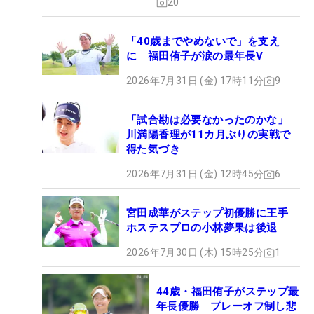
20
「40歳までやめないで」を支え
に 福田侑子が涙の最年長V
2026年7月31日 (金) 17時11分
9
「試合勘は必要なかったのかな」
川満陽香理が11カ月ぶりの実戦で
得た気づき
2026年7月31日 (金) 12時45分
6
宮田成華がステップ初優勝に王手
ホステスプロの小林夢果は後退
2026年7月30日 (木) 15時25分
1
44歳・福田侑子がステップ最
年長優勝 プレーオフ制し悲