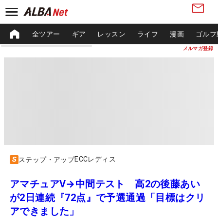
全ツアー
ギア
レッスン
ライフ
漫画
ゴルフ
メルマガ登録
ECCレディス
ステップ・アップ
アマチュアV→中間テスト 高2の後藤あい
が2日連続『72点』で予選通過「目標はクリ
アできました」