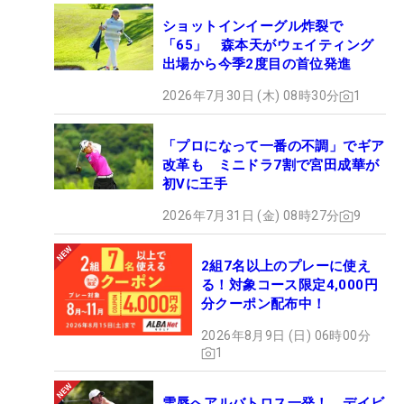
ショットインイーグル炸裂で
「65」 森本天がウェイティング
出場から今季2度目の首位発進
2026年7月30日 (木) 08時30分
1
「プロになって一番の不調」でギア
改革も ミニドラ7割で宮田成華が
初Vに王手
2026年7月31日 (金) 08時27分
9
2組7名以上のプレーに使え
る！対象コース限定4,000円
分クーポン配布中！
2026年8月9日 (日) 06時00分
1
雪辱へアルバトロス一発！ デイビ