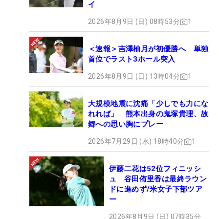
イ
2026年8月9日 (日) 08時53分
1
＜速報＞吉澤柚月が初優勝へ 単独
首位でラスト3ホール突入
2026年8月9日 (日) 13時04分
1
大規模地震に沈痛「少しでも力にな
れれば」 熊本出身の鬼塚貴理、故
郷への思い胸にプレー
2026年7月29日 (水) 18時40分
1
伊藤二花は52位フィニッシ
ュ 谷田侑里香は最終ラウン
ドに進めず/米女子下部ツア
ー
2026年8月9日 (日) 07時35分