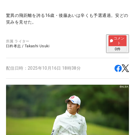
驚異の飛距離を誇る16歳・後藤あいは辛くも予選通過。安どの
笑みを見せた。
コメン
所属
ライター
ト
臼杵孝志
/
Takashi Usuki
0
件
配信日時：
2025年10月16日 18時38分