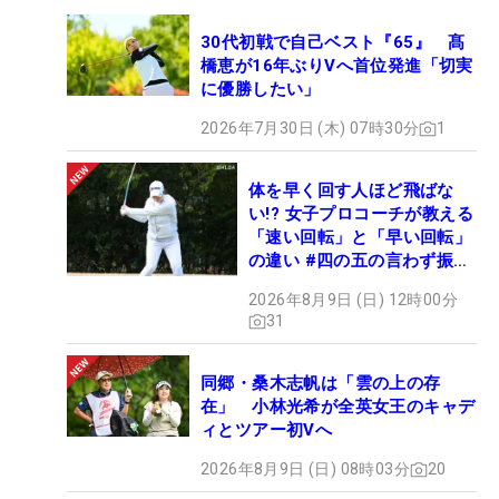
30代初戦で自己ベスト『65』 髙
橋恵が16年ぶりVへ首位発進「切実
に優勝したい」
2026年7月30日 (木) 07時30分
1
体を早く回す人ほど飛ばな
い!? 女子プロコーチが教える
「速い回転」と「早い回転」
の違い #四の五の言わず振り
氣れ
2026年8月9日 (日) 12時00分
31
同郷・桑木志帆は「雲の上の存
在」 小林光希が全英女王のキャデ
ィとツアー初Vへ
2026年8月9日 (日) 08時03分
20