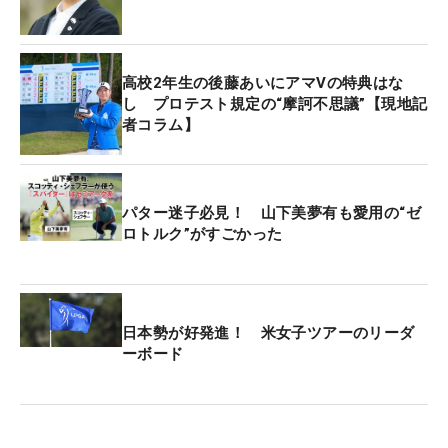
の2連戦に挑んでいる。
「先週は優勝した翌日の土曜日に学校に行きまし
高校2年生の後藤あいにアマVの特典はな
た。学校はお休みだったけど、先生にお願いして教
し プロテスト規定の“摩訶不思議”【現地記
者コラム】
室のカギを開けていただき、溜まっていたプリント
を持って帰って、勉強していました。かなり大変だ
けど、自分で決めたことなので大丈夫です」
パター迷子必見！ 山下美夢有も愛用の“ゼ
ロトルク”がすごかった
この大会が終われば普通の高校生に戻ることになる
が、学校に行ってもクラスメートは誰もいない。実
は来週はシンガポールへの修学旅行があり、後藤は
当初の予定では試合が入っており、早い段階でキャ
日本勢が好発進！ 米女子ツアーのリーダ
ンセルをしていたという。
ーボード
平日の練習時間は1時間と限られた中で成し遂げた
ステップV。2週前の「日本女子オープン」で痛めた