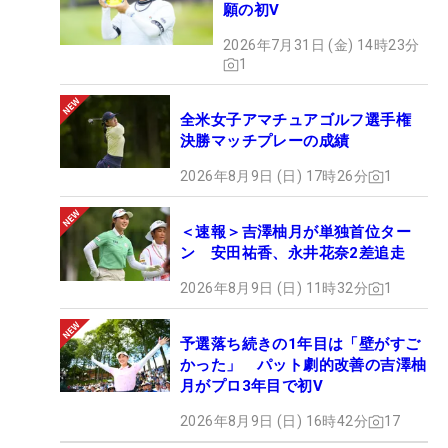
願の初V
2026年7月31日 (金) 14時23分
1
全米女子アマチュアゴルフ選手権
決勝マッチプレーの成績
2026年8月9日 (日) 17時26分
1
＜速報＞吉澤柚月が単独首位ター
ン 安田祐香、永井花奈2差追走
2026年8月9日 (日) 11時32分
1
予選落ち続きの1年目は「壁がすご
かった」 パット劇的改善の吉澤柚
月がプロ3年目で初V
2026年8月9日 (日) 16時42分
17