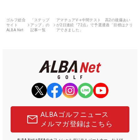
ゴルフ総合
「ステップ
アマチュアV→中間テスト 高2の後藤あい
サイト
アップ」の
が2日連続『72点』で予選通過「目標はクリ
ALBA Net
記事一覧
アできました」
ALBAゴルフニュース
メルマガ登録はこちら