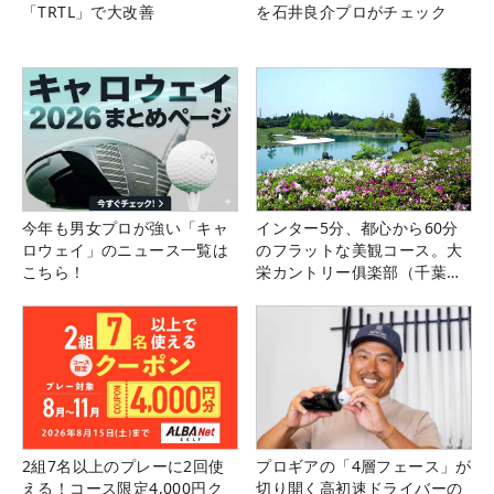
「TRTL」で大改善
を石井良介プロがチェック
今年も男女プロが強い「キャ
インター5分、都心から60分
ロウェイ」のニュース一覧は
のフラットな美観コース。大
こちら！
栄カントリー俱楽部（千葉
県）
2組7名以上のプレーに2回使
プロギアの「4層フェース」が
える！コース限定4,000円ク
切り開く高初速ドライバーの