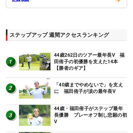
ステップアップ 週間アクセスランキング
44歳262日のツアー最年長V 福
1
田侑子の初優勝を支えた14本
【勝者のギア】
「40歳までやめないで」を支え
2
に 福田侑子が涙の最年長V
44歳・福田侑子がステップ最年
3
長優勝 プレーオフ制し悲願の初
V