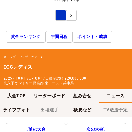
1
-
10
件
/
13
件
1
2
賞金ランキング
年間日程
ポイント・成績
ステップ・アップ・ツアー
ECCレディス
2025年10月15日-10月17日
賞金総額
¥20,000,000
北六甲カントリー倶楽部 東コース（兵庫県）
大会TOP
リーダーボード
組み合せ
ニュース
ライブフォト
出場選手
概要など
TV放送予定
前の大会
次の大会