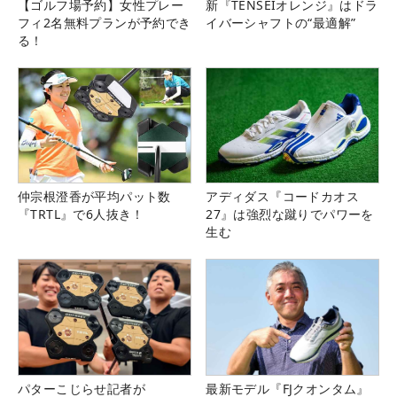
【ゴルフ場予約】女性プレー
新『TENSEIオレンジ』はドラ
フィ2名無料プランが予約でき
イバーシャフトの“最適解”
る！
仲宗根澄香が平均パット数
アディダス『コードカオス
『TRTL』で6人抜き！
27』は強烈な蹴りでパワーを
生む
パターこじらせ記者が
最新モデル『FJクオンタム』