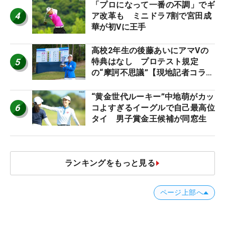
「プロになって一番の不調」でギ
4
ア改革も ミニドラ7割で宮田成
華が初Vに王手
高校2年生の後藤あいにアマVの
5
特典はなし プロテスト規定
の“摩訶不思議”【現地記者コラ
ム】
“黄金世代ルーキー”中地萌がカッ
6
コよすぎるイーグルで自己最高位
タイ 男子賞金王候補が同窓生
ランキングをもっと見る
ページ上部へ