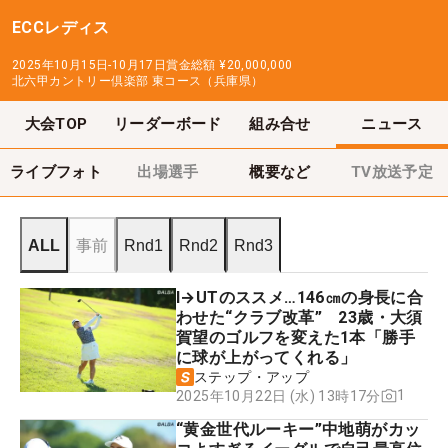
ECCレディス
2025年10月15日-10月17日
賞金総額
¥20,000,000
北六甲カントリー倶楽部 東コース（兵庫県）
大会TOP
リーダーボード
組み合せ
ニュース
ライブフォト
出場選手
概要など
TV放送予定
ALL
事前
Rnd1
Rnd2
Rnd3
I→UTのススメ…146㎝の身長に合
わせた“クラブ改革” 23歳・大須
賀望のゴルフを変えた1本「勝手
に球が上がってくれる」
ステップ・アップ
1
2025年10月22日 (水) 13時17分
“黄金世代ルーキー”中地萌がカッ