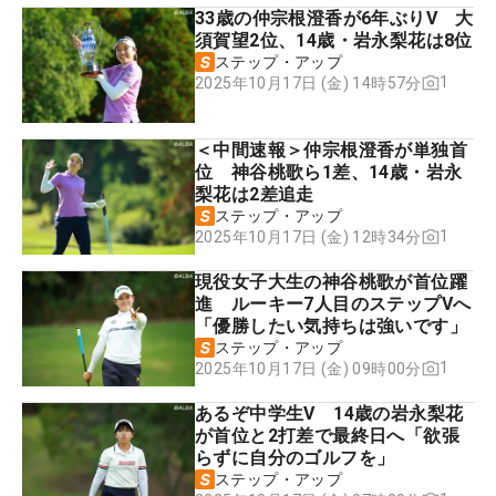
33歳の仲宗根澄香が6年ぶりV 大
須賀望2位、14歳・岩永梨花は8位
ステップ・アップ
1
2025年10月17日 (金) 14時57分
＜中間速報＞仲宗根澄香が単独首
位 神谷桃歌ら1差、14歳・岩永
梨花は2差追走
ステップ・アップ
1
2025年10月17日 (金) 12時34分
現役女子大生の神谷桃歌が首位躍
進 ルーキー7人目のステップVへ
「優勝したい気持ちは強いです」
ステップ・アップ
1
2025年10月17日 (金) 09時00分
あるぞ中学生V 14歳の岩永梨花
が首位と2打差で最終日へ「欲張
らずに自分のゴルフを」
ステップ・アップ