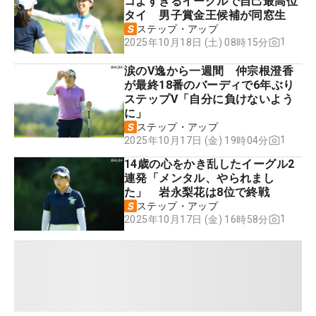
コよすぎるイーグルで自己最高位
タイ 男子賞金王候補が同窓生
ステップ・アップ
1
2025年10月18日 (土) 08時15分
涙のV逸から一週間 仲宗根澄香
が最終18番のバーディで6年ぶり
ステップV「自分に負けないよう
に」
ステップ・アップ
1
2025年10月17日 (金) 19時04分
14歳の心をかき乱したイーグル2
連発「メンタル、やられまし
た」 岩永梨花は8位で終戦
ステップ・アップ
1
2025年10月17日 (金) 16時58分