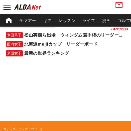
全ツアー
ギア
レッスン
ライフ
漫画
ゴルフ
メルマガ登録
松山英樹ら出場 ウィンダム選手権のリーダーボード
米国男子
北海道meijiカップ リーダーボード
国内女子
最新の世界ランキング
米国女子
ステップ・アップ・ツアー