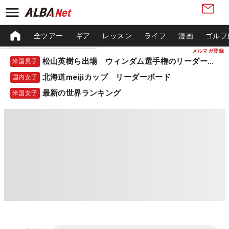
全ツアー
ギア
レッスン
ライフ
漫画
ゴルフ
メルマガ登録
松山英樹ら出場 ウィンダム選手権のリーダーボード
米国男子
北海道meijiカップ リーダーボード
国内女子
最新の世界ランキング
米国女子