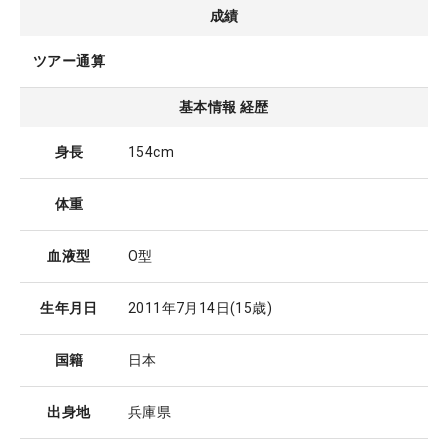
成績
ツアー通算
基本情報 経歴
身長
154cm
体重
血液型
O型
生年月日
2011年7月14日
(15歳)
国籍
日本
出身地
兵庫県