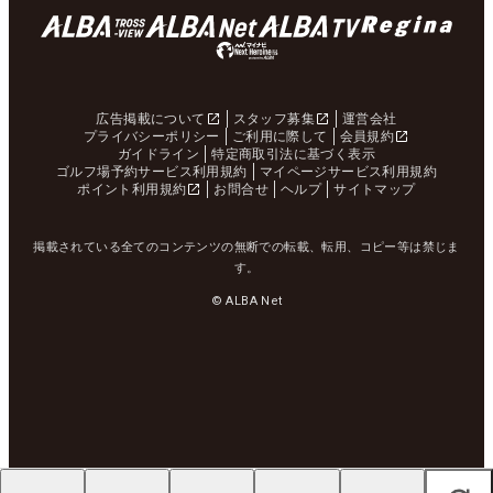
広告掲載について
スタッフ募集
運営会社
プライバシーポリシー
ご利用に際して
会員規約
ガイドライン
特定商取引法に基づく表示
ゴルフ場予約サービス利用規約
マイページサービス利用規約
ポイント利用規約
お問合せ
ヘルプ
サイトマップ
掲載されている全てのコンテンツの無断での転載、転用、コピー等は禁じま
す。
© ALBA Net