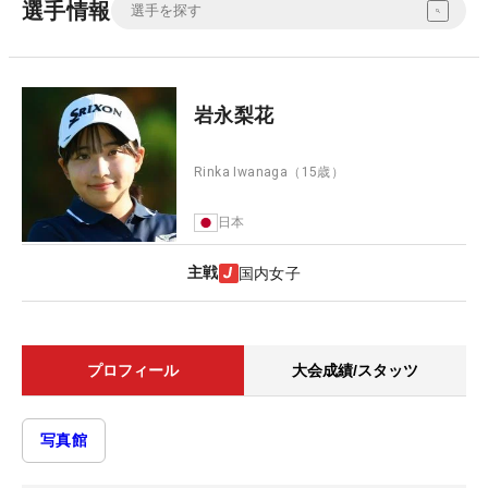
選手情報
岩永梨花
Rinka Iwanaga
（15歳）
日本
主戦
国内女子
プロフィール
大会成績/スタッツ
写真館