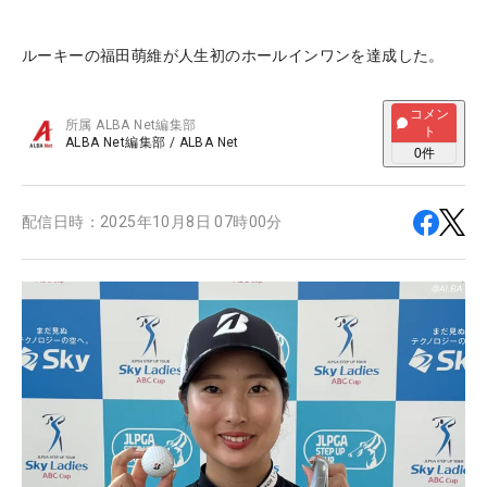
ルーキーの福田萌維が人生初のホールインワンを達成した。
コメン
所属
ALBA Net編集部
ト
ALBA Net編集部
/
ALBA Net
0
件
配信日時：
2025年10月8日 07時00分