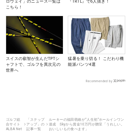
ロウェイ」のニュース一覧は
『TRTL』で6人抜き！
こちら！
スイスの叡智が生んだTPTシ
猛暑を乗り切る！ こだわり機
ャフトで、ゴルフを異次元の
能派パンツ4選
世界へ
Recommended by
ゴルフ総
「ステップ
ルーキーの福田萌維が“人生初”ホールインワン
合サイト
アップ」の
達成 Skyから賞金10万円が贈呈「うれしい。
ALBA Net
記事一覧
おいしいもの食べます」