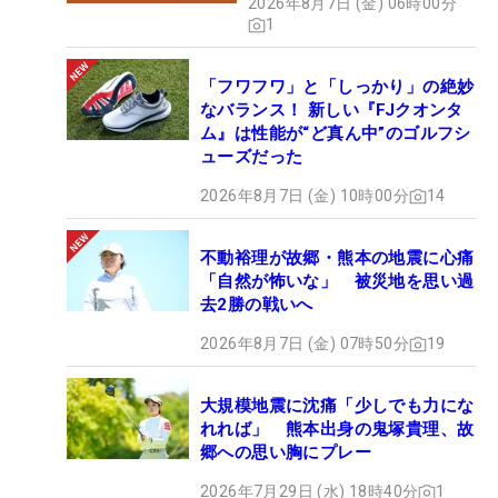
2026年8月7日 (金) 06時00分
1
「フワフワ」と「しっかり」の絶妙
なバランス！ 新しい『FJクオンタ
ム』は性能が“ど真ん中”のゴルフシ
ューズだった
2026年8月7日 (金) 10時00分
14
不動裕理が故郷・熊本の地震に心痛
「自然が怖いな」 被災地を思い過
去2勝の戦いへ
2026年8月7日 (金) 07時50分
19
大規模地震に沈痛「少しでも力にな
れれば」 熊本出身の鬼塚貴理、故
郷への思い胸にプレー
2026年7月29日 (水) 18時40分
1