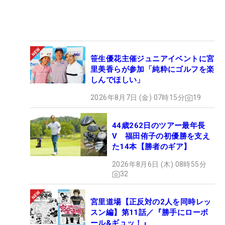
笹生優花主催ジュニアイベントに宮
里美香らが参加「純粋にゴルフを楽
しんでほしい」
2026年8月7日 (金) 07時15分
19
44歳262日のツアー最年長
V 福田侑子の初優勝を支え
た14本【勝者のギア】
2026年8月6日 (木) 08時55分
32
宮里道場【正反対の2人を同時レッ
スン編】第11話／『勝手にローボ
ール&ギュッ！』