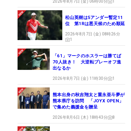
2026年8月7日 (金) 06時00分
1
松山英樹は5アンダー暫定11
位 第1Rは悪天候のため順延
2026年8月7日 (金) 08時26分
1
「61」マークのホスラーは勝てば
70人抜き！ 大逆転プレーオフ進
出なるか
2026年8月7日 (金) 11時30分
1
熊本出身の秋吉翔太と重永亜斗夢が
熊本県庁を訪問 「JOYX OPEN」
で集めた義援金を贈呈
2026年8月6日 (木) 18時43分
8