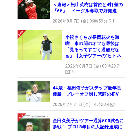
＜速報＞松山英樹は首位と4打差の
「65」 イーグル奪取で好発進
2026年8月7日 (金) 06時59分
1
小祝さくらが長岡花火を満
喫 束の間のオフも最後は
「見るってすごく過酷だな
ぁ」【女子ツアーの“ヒトネ
タ”】
2026年8月7日 (金) 09時29分
19
44歳・福田侑子がステップ最年長
優勝 プレーオフ制し悲願の初V
2026年7月31日 (金) 14時23分
1
金田久美子がツアー通算500試合に
参戦！ プロ18年目の大記録達成に