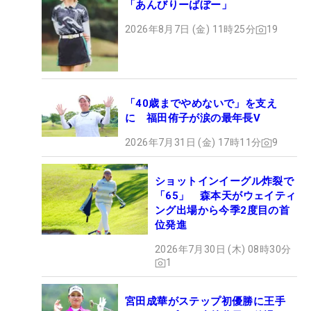
「あんびりーばぼー」
2026年8月7日 (金) 11時25分
19
「40歳までやめないで」を支え
に 福田侑子が涙の最年長V
2026年7月31日 (金) 17時11分
9
ショットインイーグル炸裂で
「65」 森本天がウェイティ
ング出場から今季2度目の首
位発進
2026年7月30日 (木) 08時30分
1
宮田成華がステップ初優勝に王手