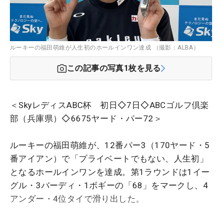
ルーキーの福田萌維が人生初のホールインワン達成 （撮影：ALBA）
この記事の写真
1
枚を見る
＜SkyレディスABC杯 初日◇7日◇ABCゴルフ倶楽
部（兵庫県）◇6675ヤード・パー72＞
ルーキーの福田萌維が、12番パー3（170ヤード・5
番アイアン）で「プライベートでもない、人生初」
となるホールインワンを達成。第1ラウンドは1イー
グル・3バーディ・1ボギーの「68」をマークし、4
アンダー・4位タイで滑り出した。