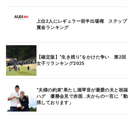
Skyから賞金10万円が贈られた。
上位2人にレギュラー前半出場権 ステップ
「うれしい。おいしいものを食べます。今週はステ
賞金ランキング
ップで唯一の4日間大会。特別な大会だし、賞金も
国内では最高額なので楽しみ」と喜びをかみしめな
がらも、残りの2日間に気を引き締める。
【確定版】“生き残り”をかけた争い 第2回
女子リランキング2025
ステップでは、今年出場した11試合のうち、2度の2
位を含めたトップ10入りが7回と安定感を見せてい
る。初優勝に向けて、好調なショットを生かし、上
位をキープして決勝ラウンドに進みたい。
“夫婦の約束”果たし堀琴音が最愛の夫と祝福
ハグ 優勝会見で赤面…夫からの一言に「動
揺しております」