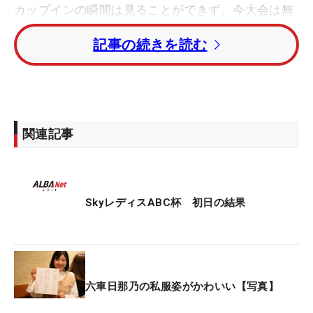
カップインの瞬間は見ることができず、今大会は無
観客での開催ということもあり、ギャラリーの反応
記事の続きを読む
もなかった。グリーンに上がって初めて、ホールイ
ンワンしたことを知った。
「うれしい。入ったのは見えなくて、パターを持っ
てグリーンに行ったら、ボールがないので『こぼれ
関連記事
たかな…』と思っていたら、テレビカメラのひとが
『入ったよ』と教えてくれました。カップをのぞい
たら本当にボールがあって、『えっ！ やった！ 入
ったんだ！』って感じでした」と、振り返る。
SkyレディスABC杯 初日の結果
この日の要因はショットだった。「ショットの調子
は悪くなくて、12番も（ピンに）行って、いい感じ
でした。ギャラリーさんがいたら喜んでもらえた
六車日那乃の私服姿がかわいい【写真】
し、もっとうれしかったと思います」。拍手や歓声
がなかったことには寂しさも感じるが、この達成で