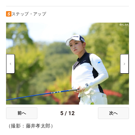
ステップ・アップ
5
/
12
前へ
次へ
（撮影：藤井孝太郎）