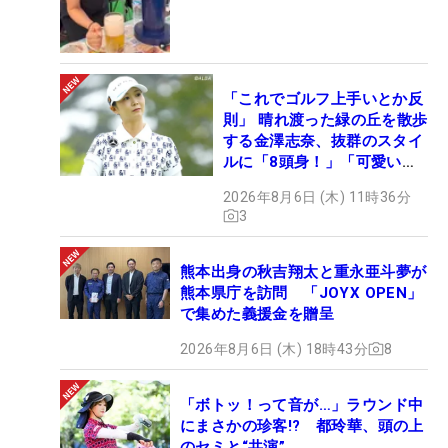
「これでゴルフ上手いとか反
則」 晴れ渡った緑の丘を散歩
する金澤志奈、抜群のスタイ
ルに「8頭身！」「可愛いに
も程がある」
2026年8月6日 (木) 11時36分
3
熊本出身の秋吉翔太と重永亜斗夢が
熊本県庁を訪問 「JOYX OPEN」
で集めた義援金を贈呈
2026年8月6日 (木) 18時43分
8
「ボトッ！って音が…」ラウンド中
にまさかの珍客!? 都玲華、頭の上
のセミと“共演”