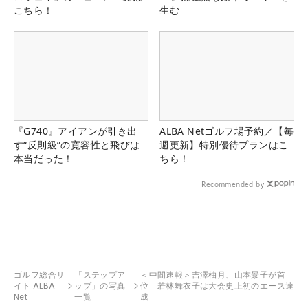
こちら！
生む
『G740』アイアンが引き出
ALBA Netゴルフ場予約／【毎
す“反則級”の寛容性と飛びは
週更新】特別優待プランはこ
本当だった！
ちら！
Recommended by
ゴルフ総合サ
「ステップア
＜中間速報＞吉澤柚月、山本景子が首
イト ALBA
ップ」の写真
位 若林舞衣子は大会史上初のエース達
Net
一覧
成