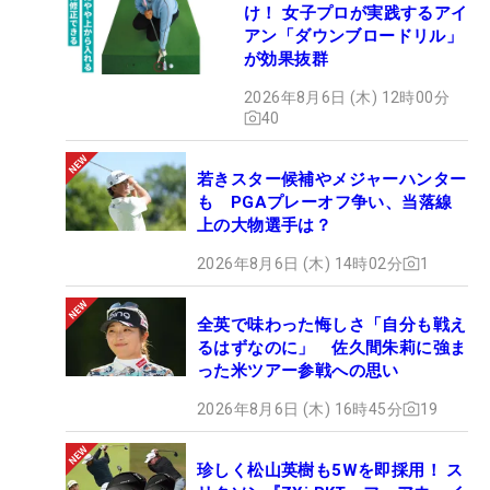
け！ 女子プロが実践するアイ
アン「ダウンブロードリル」
が効果抜群
2026年8月6日 (木) 12時00分
40
若きスター候補やメジャーハンター
も PGAプレーオフ争い、当落線
上の大物選手は？
2026年8月6日 (木) 14時02分
1
全英で味わった悔しさ「自分も戦え
るはずなのに」 佐久間朱莉に強ま
った米ツアー参戦への思い
2026年8月6日 (木) 16時45分
19
珍しく松山英樹も5Wを即採用！ ス