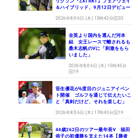
リクソン『ZXi RKT』フェアウェイ
＆ハイブリッド、9月12日デビュー
2026年8月6日 (木) 13時42分
33
全英より国内を選んだ河本
結 女王レースで離されるも
桑木志帆のVに「刺激をもら
いました」
2026年8月6日 (木) 15時45分
19
笹生優花が6度目のジュニアイベン
ト開催 ゴルフを通じて伝えたいこ
と「真剣だけど、それを楽しむ」
2026年8月6日 (木) 17時43分
19
44歳262日のツアー最年長V 福田
侑子の初優勝を支えた14本【勝者