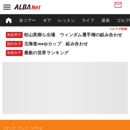
全ツアー
ギア
レッスン
ライフ
漫画
ゴルフ
メルマガ登録
松山英樹ら出場 ウィンダム選手権の組み合わせ
米国男子
北海道meijiカップ 組み合わせ
国内女子
最新の世界ランキング
米国女子
ステップ・アップ・ツアー