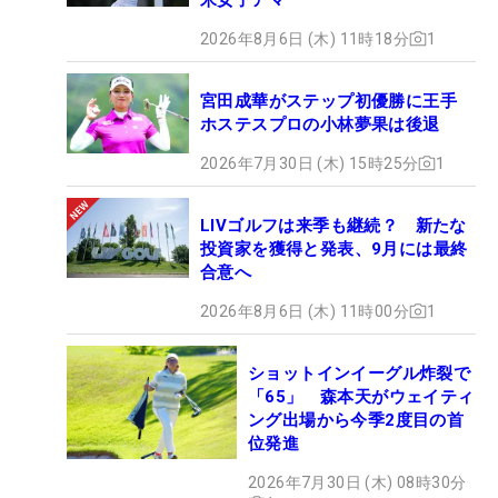
2026年8月6日 (木) 11時18分
1
宮田成華がステップ初優勝に王手
ホステスプロの小林夢果は後退
2026年7月30日 (木) 15時25分
1
LIVゴルフは来季も継続？ 新たな
投資家を獲得と発表、9月には最終
合意へ
2026年8月6日 (木) 11時00分
1
ショットインイーグル炸裂で
「65」 森本天がウェイティ
ング出場から今季2度目の首
位発進
2026年7月30日 (木) 08時30分