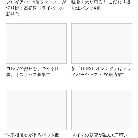
プロギアの「4層フェース」が
猛暑を乗り切る！ こだわり機
切り開く高初速ドライバーの
能派パンツ4選
新時代
ゴルフの熱狂を、つくる仕
新『TENSEIオレンジ』はドラ
事。｜スタッフ募集中
イバーシャフトの“最適解”
仲宗根澄香が平均パット数
スイスの叡智が生んだTPTシ