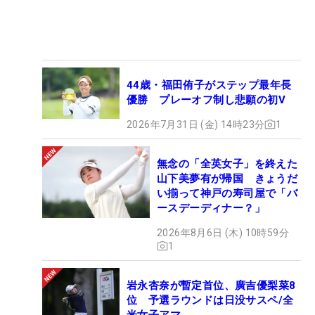
44歳・福田侑子がステップ最年長
優勝 プレーオフ制し悲願の初V
2026年7月31日 (金) 14時23分
1
無念の「全英女子」を終えた
山下美夢有が帰国 きょうだ
い揃って神戸の寿司屋で「バ
ースデーディナー？」
2026年8月6日 (木) 10時59分
1
岩永杏奈が暫定首位、廣吉優梨菜8
位 予選ラウンドは日没サスペ/全
米女子アマ