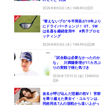
2026年8月6日 (木) 16時45分
3
“替えないプロ”今平周吾が10年ぶり
にドライバーチェンジ！ UT、5W
は名器を継続使用中 #男子プロセ
ッティング
2026年8月6日 (木) 15時49分
38
「試合勘は必要なかったのか
な」 川満陽香理が11カ月ぶ
りの実戦で得た気づき
2026年7月31日 (金) 12時45分
6
改名が呼び込んだ悲願の初V！ 苦節
を乗り越えた美女イ・ユルリンは、
同姓同名7人の混戦から這い上がっ