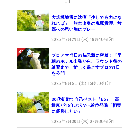
1
大規模地震に沈痛「少しでも力にな
れれば」 熊本出身の鬼塚貴理、故
郷への思い胸にプレー
2026年7月29日 (水) 18時40分
1
プロアマ当日の脇元華に密着！「早
朝のホテル出発から、ラウンド後の
練習まで」忙しく過ごすプロの1日
を公開
2026年8月6日 (木) 15時50分
1
30代初戦で自己ベスト『65』 髙
橋恵が16年ぶりVへ首位発進「切実
に優勝したい」
2026年7月30日 (木) 07時30分
1