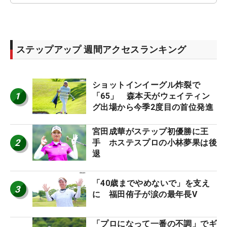
ステップアップ 週間アクセスランキング
ショットインイーグル炸裂で
1
「65」 森本天がウェイティン
グ出場から今季2度目の首位発進
宮田成華がステップ初優勝に王
2
手 ホステスプロの小林夢果は後
退
「40歳までやめないで」を支え
3
に 福田侑子が涙の最年長V
「プロになって一番の不調」でギ