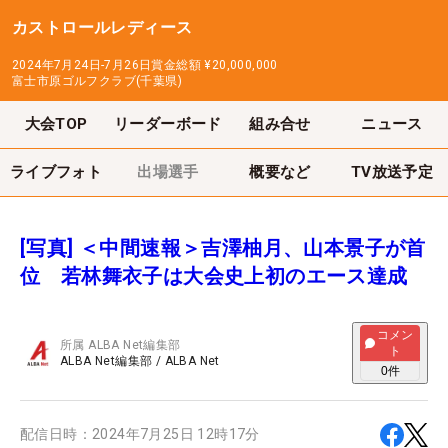
カストロールレディース
2024年7月24日-7月26日
賞金総額
¥20,000,000
富士市原ゴルフクラブ(千葉県)
大会TOP
リーダーボード
組み合せ
ニュース
ライブフォト
出場選手
概要など
TV放送予定
[写真] ＜中間速報＞吉澤柚月、山本景子が首
位 若林舞衣子は大会史上初のエース達成
コメン
所属
ALBA Net編集部
ト
ALBA Net編集部
/
ALBA Net
0
件
配信日時：
2024年7月25日 12時17分