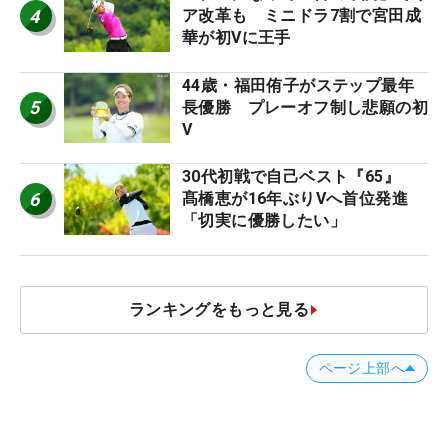
4
ア改革も ミニドラ7割で宮田成
華が初Vに王手
44歳・福田侑子がステップ最年
5
長優勝 プレーオフ制し悲願の初
V
30代初戦で自己ベスト『65』
6
髙橋恵が16年ぶりVへ首位発進
「切実に優勝したい」
ランキングをもっと見る
ページ上部へ