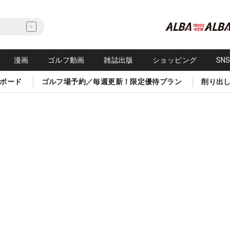
漫画
ゴルフ動画
雑誌出版
ショッピング
SN
ボード
ゴルフ場予約／毎週更新！限定優待プラン
削り出