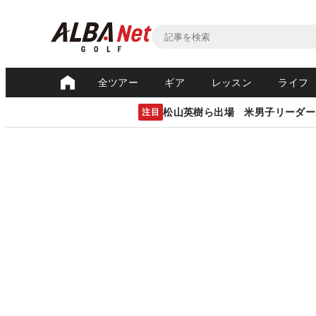
全ツアー
ギア
レッスン
ライフ
松山英樹ら出場 米男子リーダー
注目