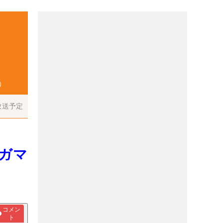
）
放送予定
超ガマ
コメン
ト