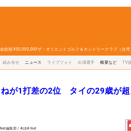
金総額
¥50,000,000
ザ・オリエントゴルフ＆カントリークラブ（台湾
組み合せ
ニュース
ライブフォト
出場選手
概要など
TV
ここねが1打差の2位 タイの29歳が
 Net編集部
/
ALBA Net