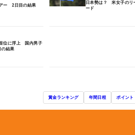
日本勢は？ 米女子のリ
アー 2日目の結果
ード
首位に浮上 国内男子
目の結果
賞金ランキング
年間日程
ポイント