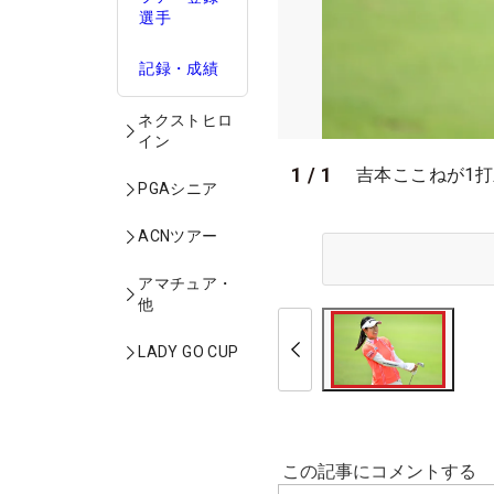
選手
記録・成績
ネクストヒロ
イン
1
/
1
吉本ここねが1打差
PGAシニア
ACNツアー
アマチュア・
他
LADY GO CUP