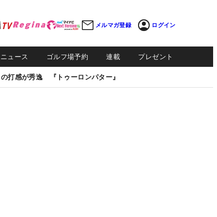
メルマガ登録
ログイン
Sニュース
ゴルフ場予約
連載
プレゼント
しの打感が秀逸 『トゥーロンパター』