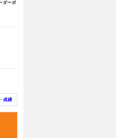
ーダーボ
・成績