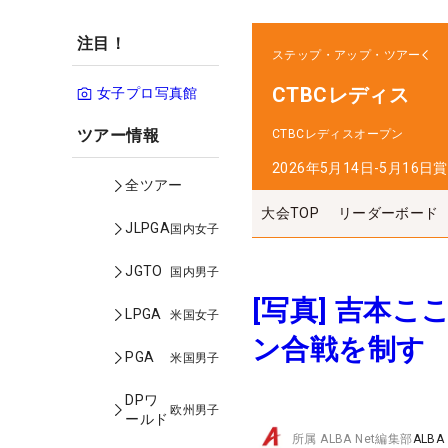
注目！
ステップ・アップ・ツアー
CTBCレディス
女子プロ写真館
ツアー情報
CTBCレディスオープン
2026年5月14日-5月16日
賞
全ツアー
大会TOP
リーダーボード
JLPGA
国内女子
JGTO
国内男子
[写真] 吉本
LPGA
米国女子
ン合戦を制す
PGA
米国男子
DPワ
欧州男子
ールド
所属
ALBA Net編集部
ALBA