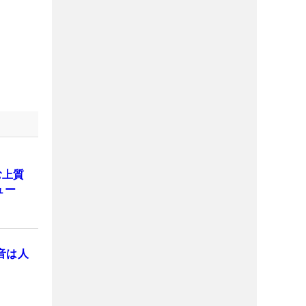
む上質
ュー
音は人