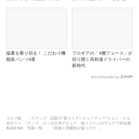
県）
る！！
猛暑を乗り切る！ こだわり機
プロギアの「4層フェース」が
能派パンツ4選
切り開く高初速ドライバーの
新時代
Recommended by
ゴルフ総
「ステップ
話題の“新コリアンビューティー”ジョン・ジユ
合サイト
アップ」の
が日本デビュー 桜イメージのウェアで存在感
ALBA Net
写真一覧
「韓国と雰囲気が違うので…」