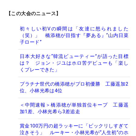
【この大会のニュース】
初々しい初Vの瞬間は「友達に怒られました
（笑）」 橋添穂が目指す『夢ある』“山内日菜
子ロード”
日本大好きな“韓流ビューティー”が語った目標
は？ ジョン・ジユはホロ苦デビューも「楽し
くプレーできた」
プラチナ世代の橋添穂がプロ初優勝 工藤遥加2
位、小林光希は4位
＜中間速報＞橋添穂が単独首位キープ 工藤遥
加1差、小林光希ら3差追走
賞金100万円の超ラッキーに「ビックリしすぎて
泣きそう」 ルーキー・小林光希が“人生初”のホ