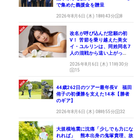
で集めた義援金を贈呈
2026年8月6日 (木) 18時43分
8
改名が呼び込んだ悲願の初
V！ 苦節を乗り越えた美女
イ・ユルリンは、同姓同名7
人の混戦から這い上がっ
た“新星ヒロイン”
2026年8月6日 (木) 11時30分
15
44歳262日のツアー最年長V 福田
侑子の初優勝を支えた14本【勝者
のギア】
2026年8月6日 (木) 08時55分
32
大規模地震に沈痛「少しでも力にな
れれば」 熊本出身の鬼塚貴理、故