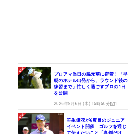
プロアマ当日の脇元華に密着！「早
朝のホテル出発から、ラウンド後の
練習まで」忙しく過ごすプロの1日
を公開
2026年8月6日 (木) 15時50分
1
笹生優花が6度目のジュニア
イベント開催 ゴルフを通じ
て伝えたいこと「真剣だけ