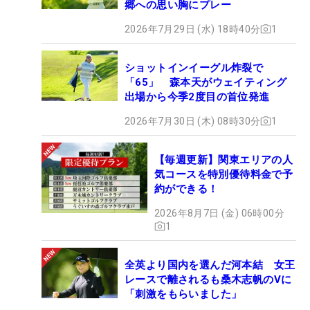
郷への思い胸にプレー
2026年7月29日 (水) 18時40分
1
ショットインイーグル炸裂で
「65」 森本天がウェイティング
出場から今季2度目の首位発進
2026年7月30日 (木) 08時30分
1
【毎週更新】関東エリアの人
気コースを特別優待料金で予
約ができる！
2026年8月7日 (金) 06時00分
1
全英より国内を選んだ河本結 女王
レースで離されるも桑木志帆のVに
「刺激をもらいました」