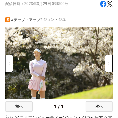
配信日時：
2023年3月29日 09時00分
#
ジョン・ジユ
ステップ・アップ
1
/
1
前へ
次へ
新たな“コリアンビューティー”ジョン・ジウが日本ツア