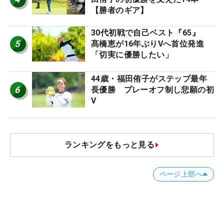
【勝者のギア】
30代初戦で自己ベスト『65』
5
髙橋恵が16年ぶりVへ首位発進
「切実に優勝したい」
44歳・福田侑子がステップ最年
6
長優勝 プレーオフ制し悲願の初
V
ランキングをもっと見る
ページ上部へ