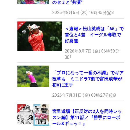
のセミと“共演”
2026年8月6日 (木) 16時45分
3
＜速報＞松山英樹は「65」で
首位と4差 イーグル奪取で
好発進
2026年8月7日 (金) 06時59分
1
「プロになって一番の不調」でギア
改革も ミニドラ7割で宮田成華が
初Vに王手
2026年7月31日 (金) 08時27分
9
宮里道場【正反対の2人を同時レッ
スン編】第11話／『勝手にローボ
ール&ギュッ！』