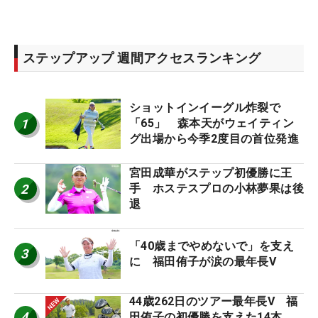
ステップアップ 週間アクセスランキング
ショットインイーグル炸裂で
1
「65」 森本天がウェイティン
グ出場から今季2度目の首位発進
宮田成華がステップ初優勝に王
2
手 ホステスプロの小林夢果は後
退
「40歳までやめないで」を支え
3
に 福田侑子が涙の最年長V
44歳262日のツアー最年長V 福
4
田侑子の初優勝を支えた14本