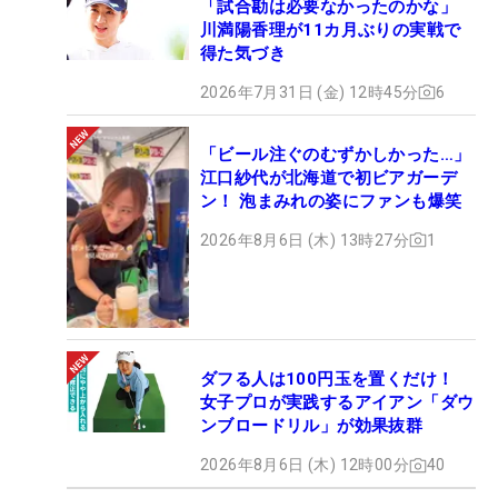
「試合勘は必要なかったのかな」
川満陽香理が11カ月ぶりの実戦で
得た気づき
2026年7月31日 (金) 12時45分
6
「ビール注ぐのむずかしかった…」
江口紗代が北海道で初ビアガーデ
ン！ 泡まみれの姿にファンも爆笑
2026年8月6日 (木) 13時27分
1
ダフる人は100円玉を置くだけ！
女子プロが実践するアイアン「ダウ
ンブロードリル」が効果抜群
2026年8月6日 (木) 12時00分
40