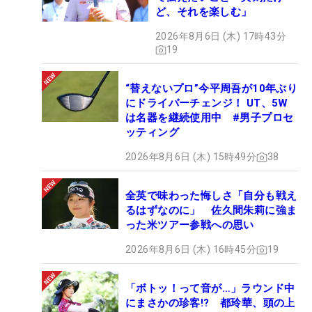
ど、それを楽しむ」
2026年8月6日 (木) 17時43分
19
“替えないプロ”今平周吾が10年ぶり
にドライバーチェンジ！ UT、5W
は名器を継続使用中 #男子プロセ
ッティング
2026年8月6日 (木) 15時49分
38
全英で味わった悔しさ「自分も戦え
るはずなのに」 佐久間朱莉に強ま
った米ツアー参戦への思い
2026年8月6日 (木) 16時45分
19
「ボトッ！って音が…」ラウンド中
にまさかの珍客!? 都玲華、頭の上