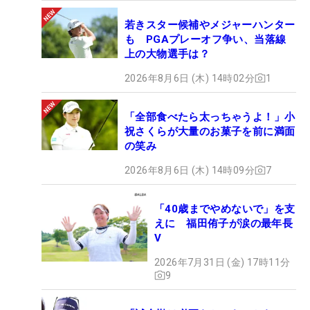
若きスター候補やメジャーハンター
も PGAプレーオフ争い、当落線
上の大物選手は？
2026年8月6日 (木) 14時02分
1
「全部食べたら太っちゃうよ！」小
祝さくらが大量のお菓子を前に満面
の笑み
2026年8月6日 (木) 14時09分
7
「40歳までやめないで」を支
えに 福田侑子が涙の最年長
V
2026年7月31日 (金) 17時11分
9