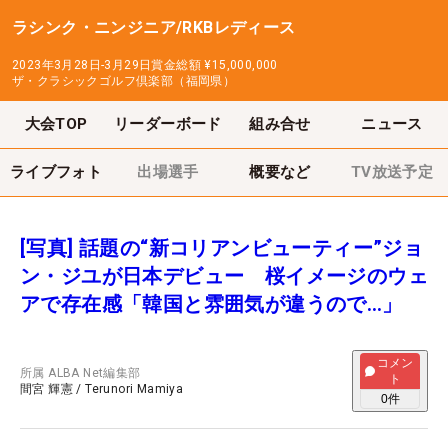
ラシンク・ニンジニア/RKBレディース
2023年3月28日-3月29日
賞金総額
¥15,000,000
ザ・クラシックゴルフ倶楽部（福岡県）
大会TOP
リーダーボード
組み合せ
ニュース
ライブフォト
出場選手
概要など
TV放送予定
[写真] 話題の“新コリアンビューティー”ジョ
ン・ジユが日本デビュー 桜イメージのウェ
アで存在感「韓国と雰囲気が違うので…」
コメン
所属
ALBA Net編集部
ト
間宮 輝憲
/
Terunori Mamiya
0
件