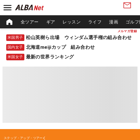
全ツアー
ギア
レッスン
ライフ
漫画
ゴルフ
メルマガ登録
松山英樹ら出場 ウィンダム選手権の組み合わせ
米国男子
北海道meijiカップ 組み合わせ
国内女子
最新の世界ランキング
米国女子
ステップ・アップ・ツアー