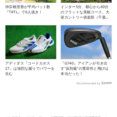
仲宗根澄香が平均パット数
インター5分、都心から60分
『TRTL』で6人抜き！
のフラットな美観コース。大
栄カントリー俱楽部（千葉
県）
アディダス『コードカオス
『G740』アイアンが引き出
27』は強烈な蹴りでパワーを
す“反則級”の寛容性と飛びは
生む
本当だった！
Recommended by