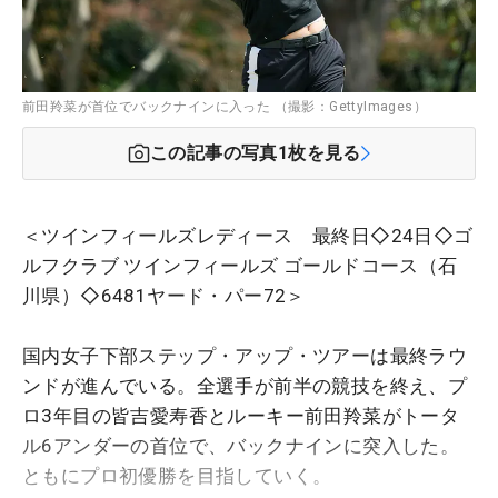
前田羚菜が首位でバックナインに入った （撮影：GettyImages）
この記事の写真
1
枚を見る
＜ツインフィールズレディース 最終日◇24日◇ゴ
ルフクラブ ツインフィールズ ゴールドコース（石
川県）◇6481ヤード・パー72＞
国内女子下部ステップ・アップ・ツアーは最終ラウ
ンドが進んでいる。全選手が前半の競技を終え、プ
ロ3年目の皆吉愛寿香とルーキー前田羚菜がトータ
ル6アンダーの首位で、バックナインに突入した。
ともにプロ初優勝を目指していく。