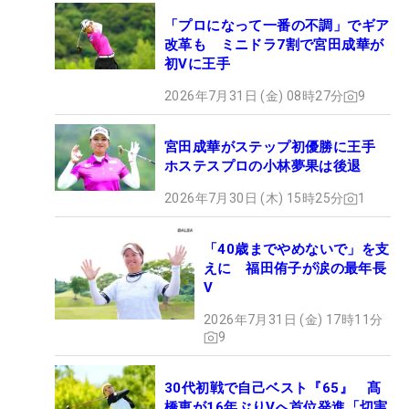
「プロになって一番の不調」でギア
改革も ミニドラ7割で宮田成華が
初Vに王手
2026年7月31日 (金) 08時27分
9
宮田成華がステップ初優勝に王手
ホステスプロの小林夢果は後退
2026年7月30日 (木) 15時25分
1
「40歳までやめないで」を支
えに 福田侑子が涙の最年長
V
2026年7月31日 (金) 17時11分
9
30代初戦で自己ベスト『65』 髙
橋恵が16年ぶりVへ首位発進「切実