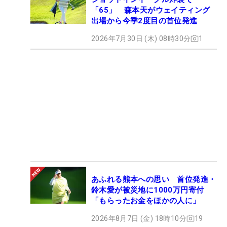
「65」 森本天がウェイティング
出場から今季2度目の首位発進
2026年7月30日 (木) 08時30分
1
あふれる熊本への思い 首位発進・
鈴木愛が被災地に1000万円寄付
「もらったお金をほかの人に」
2026年8月7日 (金) 18時10分
19