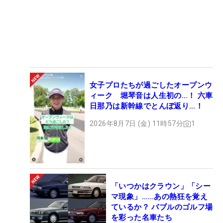
女子プロたちが過ごしたオープンウ
ィーク 堀琴音は人生初の…！ 六車
日那乃は新幹線でとんぼ返り…！
2026年8月7日 (金) 11時57分
1
「いつかはクラウン」「シー
マ現象」……あの熱狂を覚え
ているか？ バブルのゴルフ場
を彩った名車たち