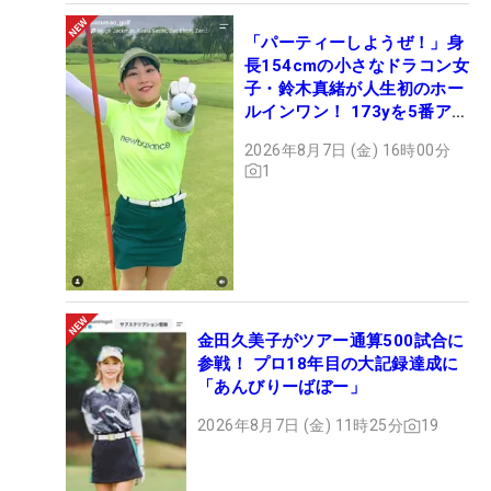
「パーティーしようぜ！」身
長154cmの小さなドラコン女
子・鈴木真緒が人生初のホー
ルインワン！ 173yを5番アイ
アンで会心のショット
2026年8月7日 (金) 16時00分
1
金田久美子がツアー通算500試合に
参戦！ プロ18年目の大記録達成に
「あんびりーばぼー」
2026年8月7日 (金) 11時25分
19