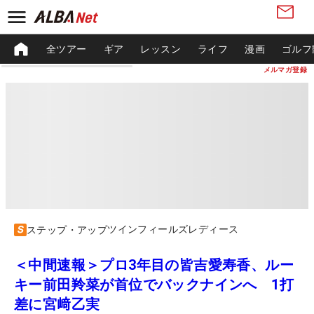
全ツアー
ギア
レッスン
ライフ
漫画
ゴルフ
メルマガ登録
ツインフィールズレディース
ステップ・アップ
＜中間速報＞プロ3年目の皆吉愛寿香、ルー
キー前田羚菜が首位でバックナインへ 1打
差に宮﨑乙実