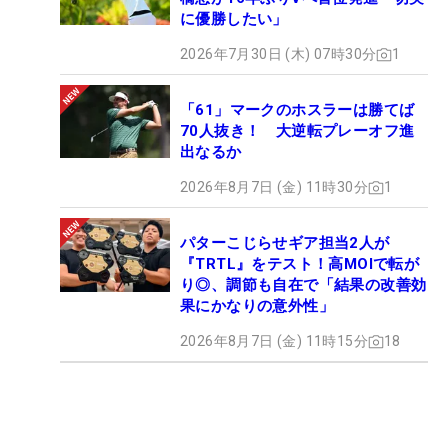
に優勝したい」
2026年7月30日 (木) 07時30分
1
「61」マークのホスラーは勝てば
70人抜き！ 大逆転プレーオフ進
出なるか
2026年8月7日 (金) 11時30分
1
パターこじらせギア担当2人が
『TRTL』をテスト！高MOIで転が
り◎、調節も自在で「結果の改善効
果にかなりの意外性」
2026年8月7日 (金) 11時15分
18