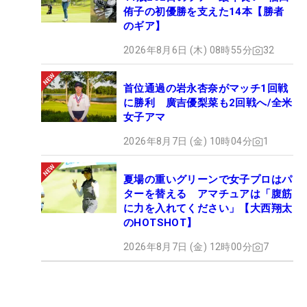
侑子の初優勝を支えた14本【勝者
のギア】
2026年8月6日 (木) 08時55分
32
首位通過の岩永杏奈がマッチ1回戦
に勝利 廣吉優梨菜も2回戦へ/全米
女子アマ
2026年8月7日 (金) 10時04分
1
夏場の重いグリーンで女子プロはパ
ターを替える アマチュアは「腹筋
に力を入れてください」【大西翔太
のHOTSHOT】
2026年8月7日 (金) 12時00分
7