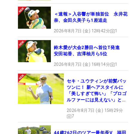
＜速報＞入谷響が単独首位 永井花
奈、金田久美子ら1差追走
2026年8月7日 (金) 12時42分
1
鈴木愛が大会2勝目へ首位T発進
安田祐香、吉澤柚月ら5位
2026年8月7日 (金) 16時14分
1
セキ・ユウティンが前髪パッ
ツンに！ 新ヘアスタイルに
「美しすぎて怖い」「プロゴ
ルファーには見えない」とコ
メント殺到
2026年8月7日 (金) 15時29分
7
44歳262日のツアー最年長V 福田