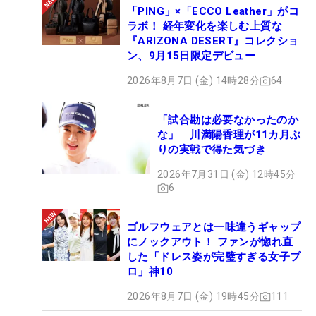
「PING」×「ECCO Leather」がコ
ラボ！ 経年変化を楽しむ上質な
『ARIZONA DESERT』コレクショ
ン、9月15日限定デビュー
2026年8月7日 (金) 14時28分
64
「試合勘は必要なかったのか
な」 川満陽香理が11カ月ぶ
りの実戦で得た気づき
2026年7月31日 (金) 12時45分
6
ゴルフウェアとは一味違うギャップ
にノックアウト！ ファンが惚れ直
した「ドレス姿が完璧すぎる女子プ
ロ」神10
2026年8月7日 (金) 19時45分
111