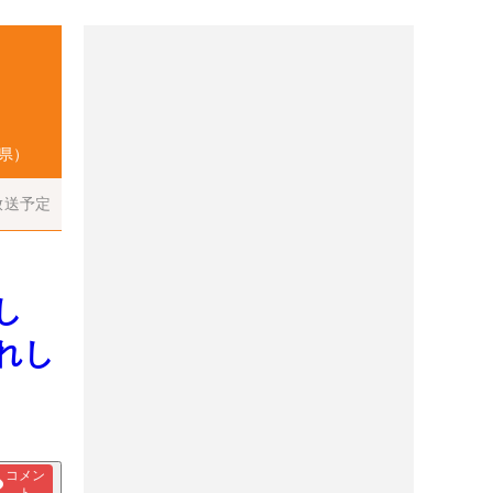
県）
放送予定
し
れし
コメン