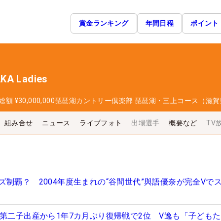
賞金ランキング
年間日程
ポイント
A Ladies
総額
¥30,000,000
琵琶湖カントリー倶楽部 琵琶湖・三上コース（滋賀
組み合せ
ニュース
ライブフォト
出場選手
概要など
TV
制覇？ 2004年度生まれの“谷間世代”與語優奈が完全Vで
が第二子出産から1年7カ月ぶり復帰戦で2位 V逸も「子ども