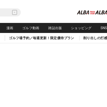
漫画
ゴルフ動画
雑誌出版
ショッピング
SN
ゴルフ場予約／毎週更新！限定優待プラン
削り出しの打