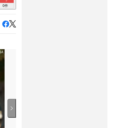
ト
0
件