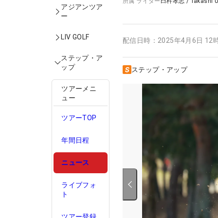
所属
ライター
臼杵孝志
/
Takashi 
アジアンツア
ー
LIV GOLF
配信日時：
2025年4月6日 12
ステップ・ア
ップ
ステップ・アップ
ツアーメニ
ュー
ツアーTOP
年間日程
ニュース
ライブフォ
ト
ツアー登録