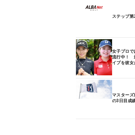
ステップ第
女子プロで
流行中！ 
イプを彼女
マスターズ
の3日目成