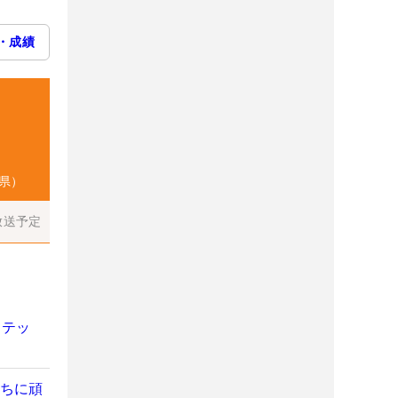
・成績
県）
放送予定
ステッ
たちに頑