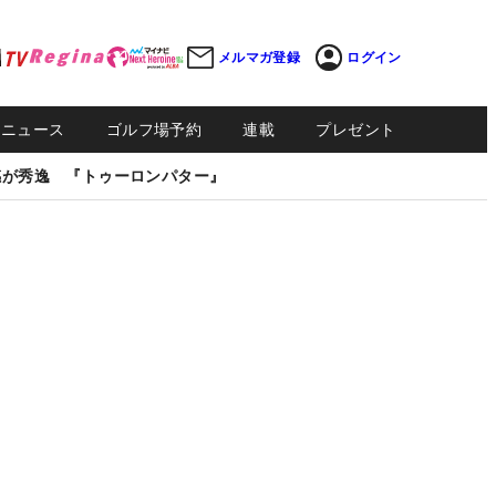
メルマガ登録
ログイン
Sニュース
ゴルフ場予約
連載
プレゼント
感が秀逸 『トゥーロンパター』