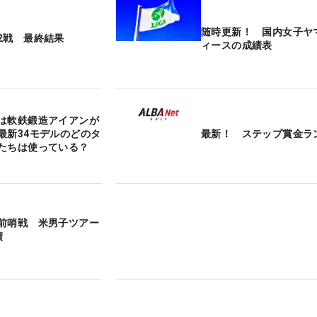
随時更新！ 国内女子ヤ
2戦 最終結果
ィースの成績表
は軟鉄鍛造アイアンが
最新34モデルのどのタ
最新！ ステップ賞金ラ
たちは使っている？
前哨戦 米男子ツアー
績