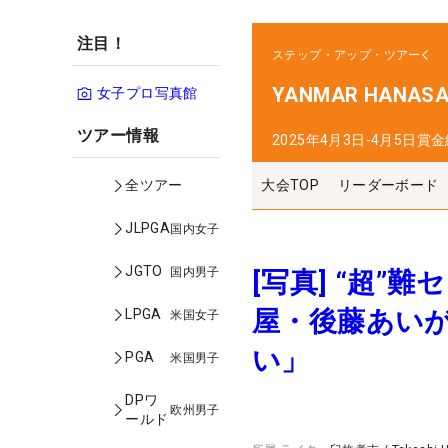
注目！
ステップ・アップ・ツアー
YANMAR HANASAK
女子プロ写真館
ツアー情報
2025年4月3日-4月5日
賞金
大会TOP
リーダーボード
全ツアー
JLPGA
国内女子
JGTO
国内男子
[写真] “超”
屋・後藤あい
LPGA
米国女子
い」
PGA
米国男子
DPワ
欧州男子
ールド