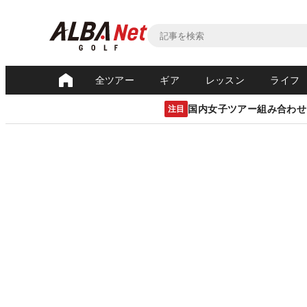
全ツアー
ギア
レッスン
ライフ
国内女子ツアー組み合わせ
注目