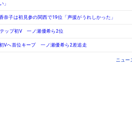
い」
香奈子は初見参の関西で19位「声援がうれしかった」
ステップ初V 一ノ瀬優希ら2位
初Vへ首位キープ 一ノ瀬優希ら2差追走
ニュー