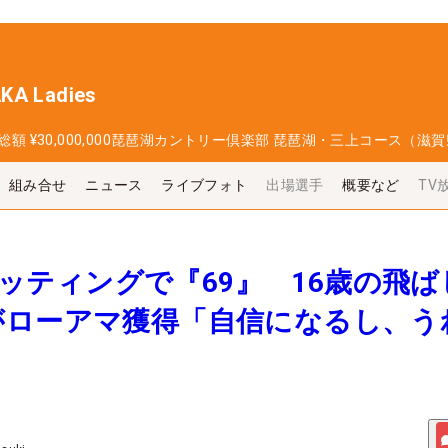
A Ladies
総額
¥30,000,000
琵琶湖カントリー倶楽部 琵琶湖・三上コース（滋賀
組み合せ
ニュース
ライブフォト
出場選手
概要など
TV
難セッティングで『69』 16歳の飛ば
がローアマ獲得「自信になるし、う