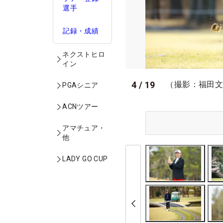
選手
記録・成績
ネクストヒロ
イン
4
/
19
（撮影：福田
PGAシニア
ACNツアー
アマチュア・
他
LADY GO CUP