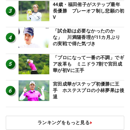
44歳・福田侑子がステップ最年
3
長優勝 プレーオフ制し悲願の初
V
「試合勘は必要なかったのか
4
な」 川満陽香理が11カ月ぶり
の実戦で得た気づき
「プロになって一番の不調」でギ
5
ア改革も ミニドラ7割で宮田成
華が初Vに王手
宮田成華がステップ初優勝に王
6
手 ホステスプロの小林夢果は後
退
ランキングをもっと見る