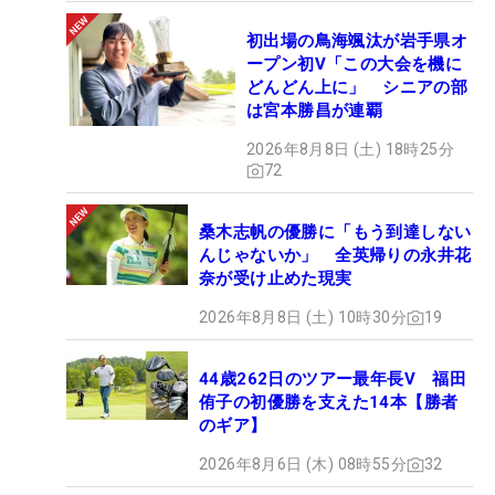
初出場の鳥海颯汰が岩手県オ
ープン初V「この大会を機に
どんどん上に」 シニアの部
は宮本勝昌が連覇
2026年8月8日 (土) 18時25分
72
桑木志帆の優勝に「もう到達しない
んじゃないか」 全英帰りの永井花
奈が受け止めた現実
2026年8月8日 (土) 10時30分
19
44歳262日のツアー最年長V 福田
侑子の初優勝を支えた14本【勝者
のギア】
2026年8月6日 (木) 08時55分
32