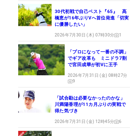
30代初戦で自己ベスト『65』 髙
橋恵が16年ぶりVへ首位発進「切実
に優勝したい」
2026年7月30日 (木) 07時30分
1
「プロになって一番の不調」
でギア改革も ミニドラ7割
で宮田成華が初Vに王手
2026年7月31日 (金) 08時27分
9
「試合勘は必要なかったのかな」
川満陽香理が11カ月ぶりの実戦で
得た気づき
2026年7月31日 (金) 12時45分
6