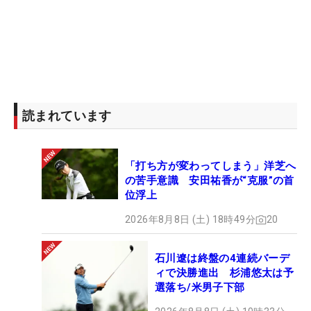
読まれています
「打ち方が変わってしまう」洋芝へ
の苦手意識 安田祐香が“克服”の首
位浮上
2026年8月8日 (土) 18時49分
20
石川遼は終盤の4連続バーデ
ィで決勝進出 杉浦悠太は予
選落ち/米男子下部