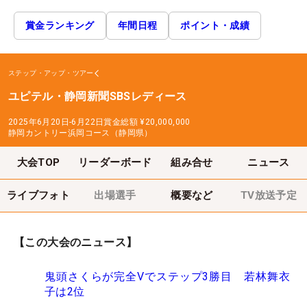
賞金ランキング
年間日程
ポイント・成績
ステップ・アップ・ツアー
ユピテル・静岡新聞SBSレディース
2025年6月20日-6月22日
賞金総額
¥20,000,000
静岡カントリー浜岡コース（静岡県）
大会TOP
リーダーボード
組み合せ
ニュース
ライブフォト
出場選手
概要など
TV放送予定
【この大会のニュース】
鬼頭さくらが完全Vでステップ3勝目 若林舞衣
子は2位