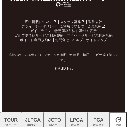
広告掲載について
スタッフ募集
運営会社
プライバシーポリシー
ご利用に際して
会員規約
ガイドライン
特定商取引法に基づく表示
ゴルフ場予約サービス利用規約
マイページサービス利用規約
ポイント利用規約
お問合せ
ヘルプ
サイトマップ
掲載されている全てのコンテンツの無断での転載、転用、コピー等は禁じま
す。
© ALBA Net
TOUR
JLPGA
JGTO
LPGA
PGA
閉じる
全ツアー
国内女子
国内男子
米国女子
米国男子
更新