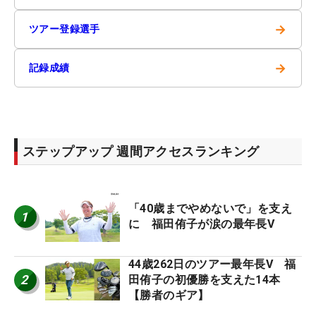
→
ツアー登録選手
→
記録成績
ステップアップ 週間アクセスランキング
「40歳までやめないで」を支え
1
に 福田侑子が涙の最年長V
44歳262日のツアー最年長V 福
2
田侑子の初優勝を支えた14本
【勝者のギア】