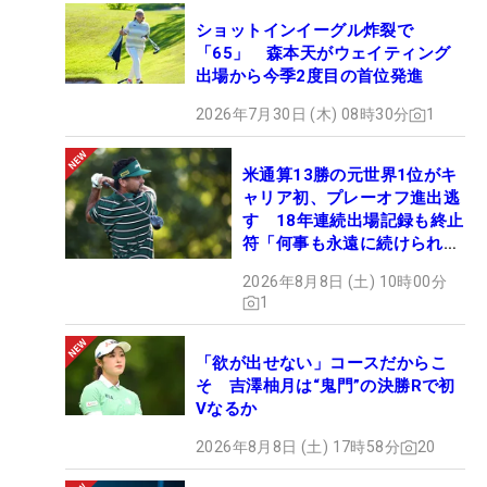
ショットインイーグル炸裂で
「65」 森本天がウェイティング
出場から今季2度目の首位発進
2026年7月30日 (木) 08時30分
1
米通算13勝の元世界1位がキ
ャリア初、プレーオフ進出逃
す 18年連続出場記録も終止
符「何事も永遠に続けられな
い」
2026年8月8日 (土) 10時00分
1
「欲が出せない」コースだからこ
そ 吉澤柚月は“鬼門”の決勝Rで初
Vなるか
2026年8月8日 (土) 17時58分
20