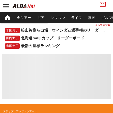
全ツアー
ギア
レッスン
ライフ
漫画
ゴルフ
メルマガ登録
松山英樹ら出場 ウィンダム選手権のリーダーボード
米国男子
北海道meijiカップ リーダーボード
国内女子
最新の世界ランキング
米国女子
ステップ・アップ・ツアー