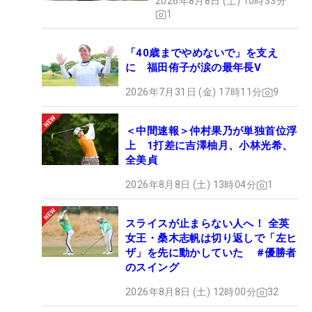
2026年8月8日 (土) 10時33分
1
「40歳までやめないで」を支え
に 福田侑子が涙の最年長V
2026年7月31日 (金) 17時11分
9
＜中間速報＞仲村果乃が単独首位浮
上 1打差に吉澤柚月、小林光希、
全美貞
2026年8月8日 (土) 13時04分
1
スライスが止まらない人へ！ 全英
女王・桑木志帆は切り返しで「左ヒ
ザ」を先に動かしていた #優勝者
のスイング
2026年8月8日 (土) 12時00分
32