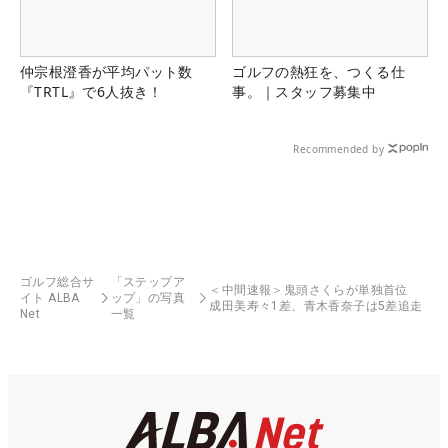
仲宗根澄香が平均パット数
ゴルフの熱狂を、つくる仕
『TRTL』で6人抜き！
事。｜スタッフ募集中
Recommended by
ゴルフ総合サ
「ステップア
＜中間速報＞鬼頭さくらが単独首位
イト ALBA
ップ」の写真
成田美寿々1差、青木香奈子は5差追走
Net
一覧