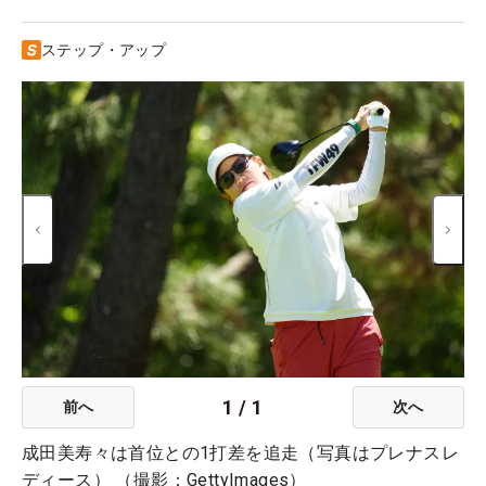
ステップ・アップ
1
/
1
前へ
次へ
成田美寿々は首位との1打差を追走（写真はプレナスレ
ディース） （撮影：GettyImages）