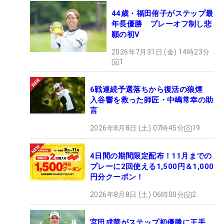
44歳・福田侑子がステップ最
年長優勝 プレーオフ制し悲
願の初V
2026年7月31日 (金) 14時23分
1
6戦連続予選落ちから復活の狼煙
入谷響を救った師匠・中嶋常幸の助
言
2026年8月8日 (土) 07時45分
19
4日間の期間限定配布！11月までの
プレーに2回使える1,500円＆1,000
円分クーポン！
2026年8月8日 (土) 06時00分
2
宮田成華がステップ初優勝に王手