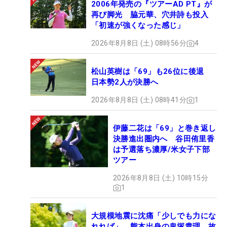
2006年発売の『ツアーAD PT』が
再び脚光 脇元華、穴井詩も投入
「初速が強くなった感じ」
2026年8月8日 (土) 08時56分
4
松山英樹は「69」も26位に後退
日本勢2人が決勝へ
2026年8月8日 (土) 08時41分
1
伊藤二花は「69」と巻き返し
決勝進出圏内へ 谷田侑里香
は予選落ち濃厚/米女子下部
ツアー
2026年8月8日 (土) 10時15分
1
大規模地震に沈痛「少しでも力にな
れれば」 熊本出身の鬼塚貴理、故