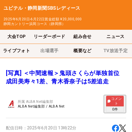
ユピテル・静岡新聞SBSレディース
2025年6月20日-6月22日
賞金総額
¥20,000,000
静岡カントリー浜岡コース（静岡県）
大会TOP
リーダーボード
組み合せ
ニュース
ライブフォト
出場選手
概要など
TV放送予定
[写真] ＜中間速報＞鬼頭さくらが単独首位
成田美寿々1差、青木香奈子は5差追走
コメン
所属
ALBA Net編集部
ト
ALBA Net編集部
/
ALBA Net
0
件
配信日時：
2025年6月20日 13時22分