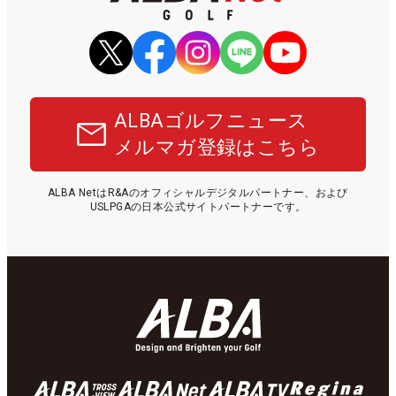
ALBAゴルフニュース
メルマガ登録はこちら
ALBA NetはR&Aのオフィシャルデジタルパートナー、および
USLPGAの日本公式サイトパートナーです。