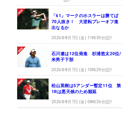
「61」マークのホスラーは勝てば
70人抜き！ 大逆転プレーオフ進
出なるか
2026年8月7日 (金) 11時30分
1
石川遼は12位発進 杉浦悠太20位/
米男子下部
2026年8月7日 (金) 10時29分
1
松山英樹は5アンダー暫定11位 第
1Rは悪天候のため順延
2026年8月7日 (金) 08時26分
1