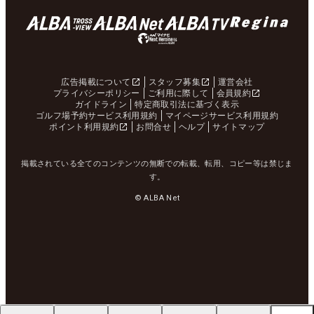
広告掲載について
スタッフ募集
運営会社
プライバシーポリシー
ご利用に際して
会員規約
ガイドライン
特定商取引法に基づく表示
ゴルフ場予約サービス利用規約
マイページサービス利用規約
ポイント利用規約
お問合せ
ヘルプ
サイトマップ
掲載されている全てのコンテンツの無断での転載、転用、コピー等は禁じま
す。
© ALBA Net