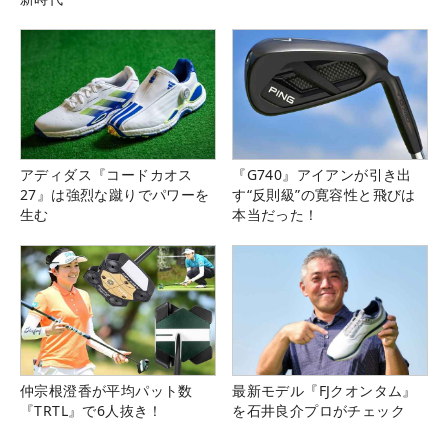
アディダス『コードカオス
『G740』アイアンが引き出
27』は強烈な蹴りでパワーを
す“反則級”の寛容性と飛びは
生む
本当だった！
仲宗根澄香が平均パット数
最新モデル『FJクオンタム』
『TRTL』で6人抜き！
を石井良介プロがチェック