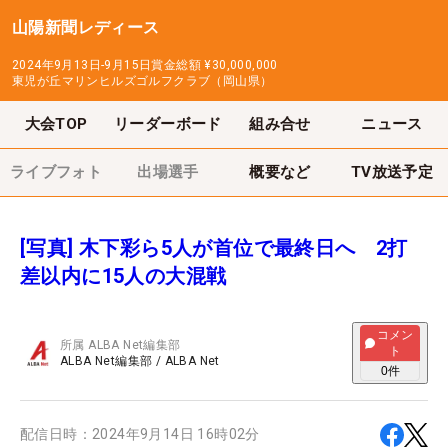
山陽新聞レディース
2024年9月13日-9月15日
賞金総額
¥30,000,000
東児が丘マリンヒルズゴルフクラブ（岡山県）
大会TOP
リーダーボード
組み合せ
ニュース
ライブフォト
出場選手
概要など
TV放送予定
[写真] 木下彩ら5人が首位で最終日へ 2打
差以内に15人の大混戦
コメン
所属
ALBA Net編集部
ト
ALBA Net編集部
/
ALBA Net
0
件
配信日時：
2024年9月14日 16時02分