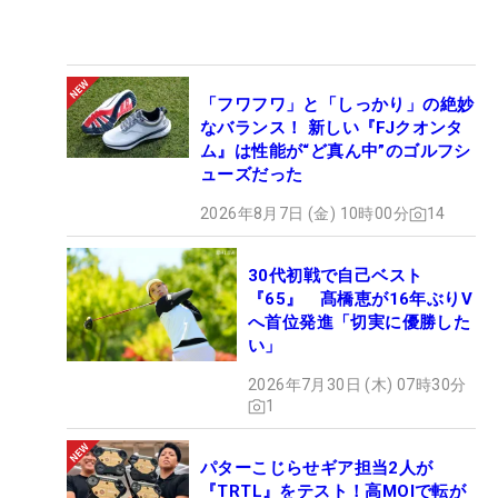
「フワフワ」と「しっかり」の絶妙
なバランス！ 新しい『FJクオンタ
ム』は性能が“ど真ん中”のゴルフシ
ューズだった
2026年8月7日 (金) 10時00分
14
30代初戦で自己ベスト
『65』 髙橋恵が16年ぶりV
へ首位発進「切実に優勝した
い」
2026年7月30日 (木) 07時30分
1
パターこじらせギア担当2人が
『TRTL』をテスト！高MOIで転が