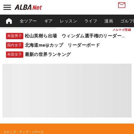
全ツアー
ギア
レッスン
ライフ
漫画
ゴルフ
メルマガ登録
松山英樹ら出場 ウィンダム選手権のリーダーボード
米国男子
北海道meijiカップ リーダーボード
国内女子
最新の世界ランキング
米国女子
ステップ・アップ・ツアー