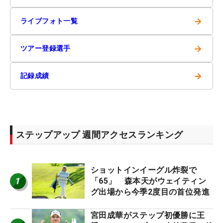
→
ライブフォト一覧
→
ツアー登録選手
→
記録成績
ステップアップ 週間アクセスランキング
ショットインイーグル炸裂で
1
「65」 森本天がウェイティン
グ出場から今季2度目の首位発進
宮田成華がステップ初優勝に王