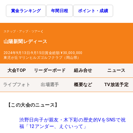
賞金ランキング
年間日程
ポイント・成績
ステップ・アップ・ツアー
山陽新聞レディース
2024年9月13日-9月15日
賞金総額
¥30,000,000
東児が丘マリンヒルズゴルフクラブ（岡山県）
大会TOP
リーダーボード
組み合せ
ニュース
ライブフォト
出場選手
概要など
TV放送予定
【この大会のニュース】
渋野日向子が親友・木下彩の歴史的VをSNSで祝
福「12アンダー、えぐいって」