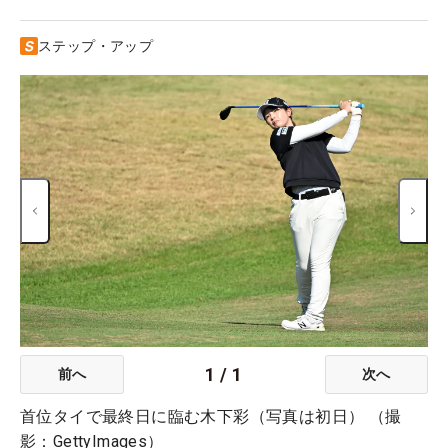
ステップ・アップ
1
/
1
前へ
次へ
首位タイで最終日に臨む木下彩（写真は初日） （撮
影：GettyImages）