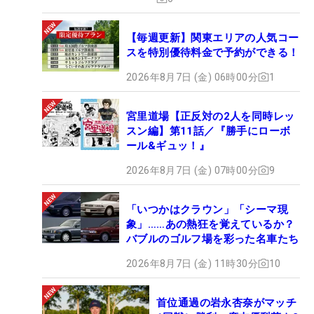
【毎週更新】関東エリアの人気コー
スを特別優待料金で予約ができる！
2026年8月7日 (金) 06時00分
1
宮里道場【正反対の2人を同時レッ
スン編】第11話／『勝手にローボ
ール&ギュッ！』
2026年8月7日 (金) 07時00分
9
「いつかはクラウン」「シーマ現
象」……あの熱狂を覚えているか？
バブルのゴルフ場を彩った名車たち
2026年8月7日 (金) 11時30分
10
首位通過の岩永杏奈がマッチ