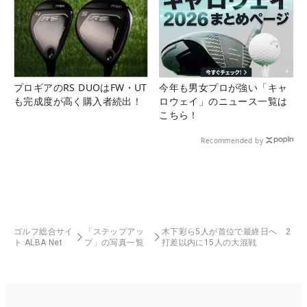
プロギアのRS DUOはFW・UT
今年も男女プロが強い「キャ
も完成度が高く購入者続出！
ロウェイ」のニュース一覧は
こちら！
Recommended by
ゴルフ総合サイ
「ステップアッ
木下彩ら5人が首位で最終日へ 2
ト ALBA Net
プ」の写真一覧
打差以内に15人の大混戦