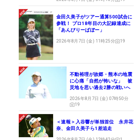
金田久美子がツアー通算500試合に
参戦！ プロ18年目の大記録達成に
「あんびりーばぼー」
2026年8月7日 (金) 11時25分
19
不動裕理が故郷・熊本の地震
に心痛「自然が怖いな」 被
災地を思い過去2勝の戦いへ
2026年8月7日 (金) 07時50分
19
＜速報＞入谷響が単独首位 永井花
奈、金田久美子ら1差追走
2026年8月7日 (金) 12時42分
1