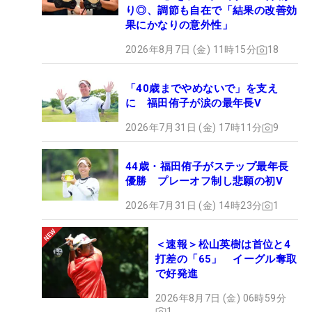
り◎、調節も自在で「結果の改善効
果にかなりの意外性」
2026年8月7日 (金) 11時15分
18
「40歳までやめないで」を支え
に 福田侑子が涙の最年長V
2026年7月31日 (金) 17時11分
9
44歳・福田侑子がステップ最年長
優勝 プレーオフ制し悲願の初V
2026年7月31日 (金) 14時23分
1
＜速報＞松山英樹は首位と4
打差の「65」 イーグル奪取
で好発進
2026年8月7日 (金) 06時59分
1