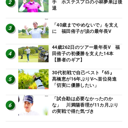
2
手 ホステスプロの小林夢果は後
退
「40歳までやめないで」を支え
3
に 福田侑子が涙の最年長V
44歳262日のツアー最年長V 福
4
田侑子の初優勝を支えた14本
【勝者のギア】
30代初戦で自己ベスト『65』
5
髙橋恵が16年ぶりVへ首位発進
「切実に優勝したい」
「試合勘は必要なかったのか
6
な」 川満陽香理が11カ月ぶり
の実戦で得た気づき