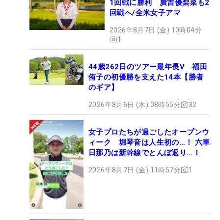
1回戦に勝利 廣吉優梨菜も2
回戦へ/全米女子アマ
2026年8月7日 (金) 10時04分
1
44歳262日のツアー最年長V 福田
侑子の初優勝を支えた14本【勝者
のギア】
2026年8月6日 (木) 08時55分
32
女子プロたちが過ごしたオープンウ
ィーク 堀琴音は人生初の…！ 六車
日那乃は新幹線でとんぼ返り…！
2026年8月7日 (金) 11時57分
1