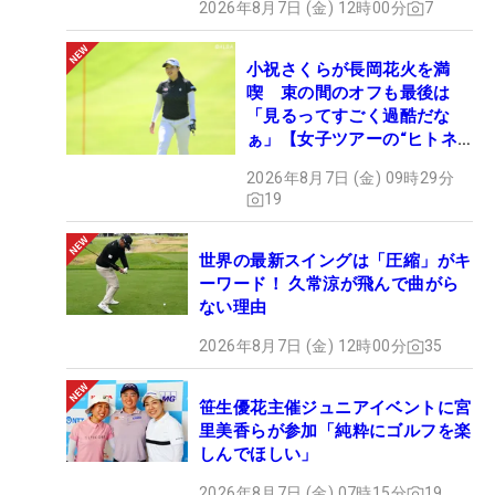
2026年8月7日 (金) 12時00分
7
小祝さくらが長岡花火を満
喫 束の間のオフも最後は
「見るってすごく過酷だな
ぁ」【女子ツアーの“ヒトネ
タ”】
2026年8月7日 (金) 09時29分
19
世界の最新スイングは「圧縮」がキ
ーワード！ 久常涼が飛んで曲がら
ない理由
2026年8月7日 (金) 12時00分
35
笹生優花主催ジュニアイベントに宮
里美香らが参加「純粋にゴルフを楽
しんでほしい」
2026年8月7日 (金) 07時15分
19