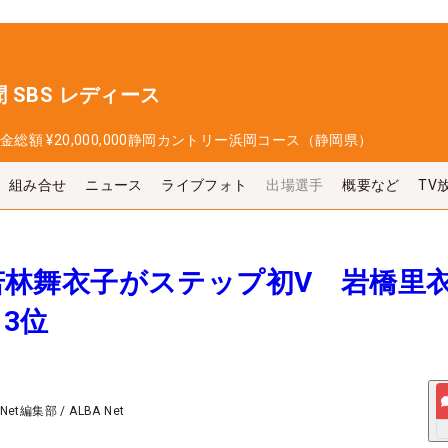
 SBS レディース
金総額
¥20,000,000
静岡カントリー浜岡コース（静岡県）
組み合せ
ニュース
ライブフォト
出場選手
概要など
TV
歳・若林舞衣子がステップ初V 岩橋里衣
3位
 Net編集部
/
ALBA Net