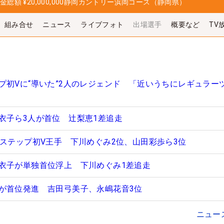
金総額
¥20,000,000
静岡カントリー浜岡コース（静岡県）
組み合せ
ニュース
ライブフォト
出場選手
概要など
TV
プ初Vに“導いた”2人のレジェンド 「近いうちにレギュラー
衣子ら3人が首位 辻梨恵1差追走
がステップ初V王手 下川めぐみ2位、山田彩歩ら3位
衣子が単独首位浮上 下川めぐみ1差追走
が首位発進 吉田弓美子、永嶋花音3位
ニュー