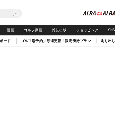
漫画
ゴルフ動画
雑誌出版
ショッピング
SN
ボード
ゴルフ場予約／毎週更新！限定優待プラン
削り出