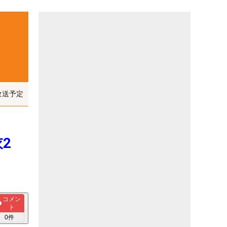
放送予定
2
コメン
ト
0
件