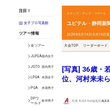
注目！
ステップ・アップ・ツアー
ユピテル・静岡新聞
女子プロ写真館
ツアー情報
2024年6月14日-6月16日
賞
大会TOP
リーダーボード
全ツアー
JLPGA
国内女子
JGTO
国内男子
[写真] 36
位、河村来未ら
LPGA
米国女子
PGA
米国男子
DPワ
欧州男子
所属
ALBA Net編集部
ALBA
ールド