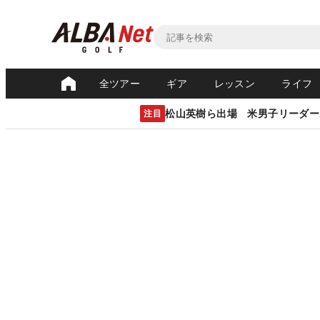
全ツアー
ギア
レッスン
ライフ
松山英樹ら出場 米男子リーダー
注目