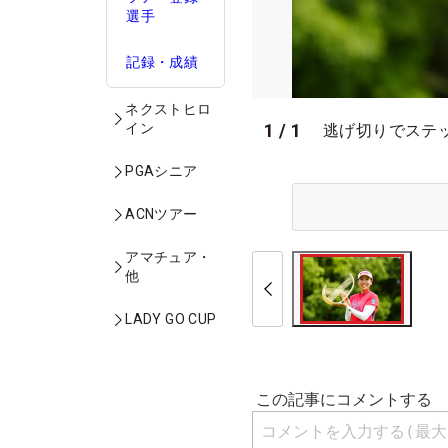
選手
記録・成績
ネクストヒロ
イン
1
/
1
逃げ切りでステ
PGAシニア
ACNツアー
アマチュア・
他
LADY GO CUP