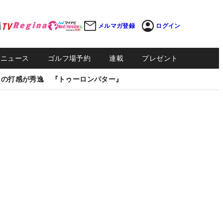
メルマガ登録
ログイン
Sニュース
ゴルフ場予約
連載
プレゼント
しの打感が秀逸 『トゥーロンパター』