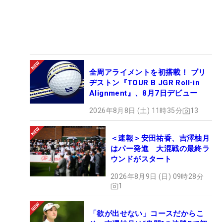
全周アライメントを初搭載！ ブリ
ヂストン『TOUR B JGR Roll-in
Alignment』、8月7日デビュー
2026年8月8日 (土) 11時35分
13
＜速報＞安田祐香、吉澤柚月
はパー発進 大混戦の最終ラ
ウンドがスタート
2026年8月9日 (日) 09時28分
1
「欲が出せない」コースだからこ