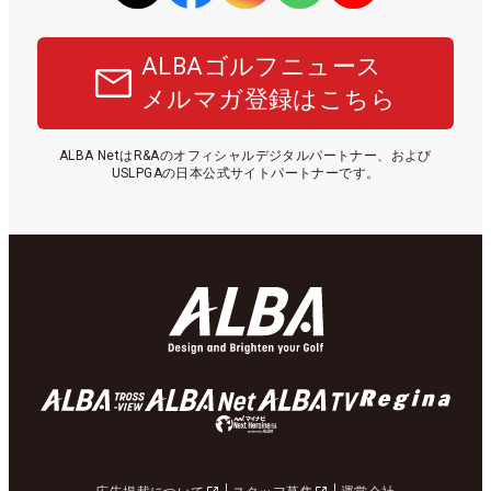
ALBAゴルフニュース
メルマガ登録はこちら
ALBA NetはR&Aのオフィシャルデジタルパートナー、および
USLPGAの日本公式サイトパートナーです。