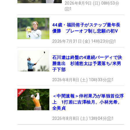
2026年8月9日 (日) 08時53分
1
44歳・福田侑子がステップ最年長
優勝 プレーオフ制し悲願の初V
2026年7月31日 (金) 14時23分
1
石川遼は終盤の4連続バーディで決
勝進出 杉浦悠太は予選落ち/米男
子下部
2026年8月8日 (土) 10時33分
1
＜中間速報＞仲村果乃が単独首位浮
上 1打差に吉澤柚月、小林光希、
全美貞
2026年8月8日 (土) 13時04分
1