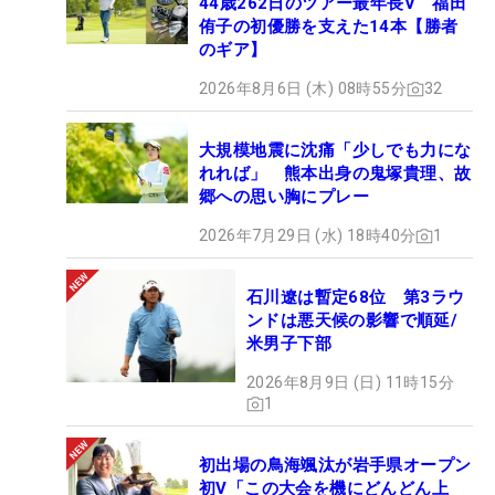
44歳262日のツアー最年長V 福田
侑子の初優勝を支えた14本【勝者
のギア】
2026年8月6日 (木) 08時55分
32
大規模地震に沈痛「少しでも力にな
れれば」 熊本出身の鬼塚貴理、故
郷への思い胸にプレー
2026年7月29日 (水) 18時40分
1
石川遼は暫定68位 第3ラウ
ンドは悪天候の影響で順延/
米男子下部
2026年8月9日 (日) 11時15分
1
初出場の鳥海颯汰が岩手県オープン
初V「この大会を機にどんどん上