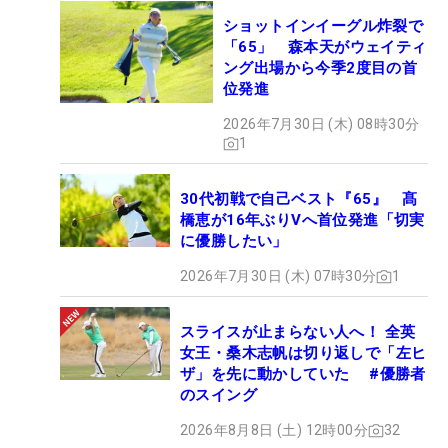
ショットインイーグル炸裂で
「65」 森本天がウェイティ
ング出場から今季2度目の首
位発進
2026年7月30日 (木) 08時30分
1
30代初戦で自己ベスト『65』 髙
橋恵が16年ぶりVへ首位発進「切実
に優勝したい」
2026年7月30日 (木) 07時30分
1
スライスが止まらない人へ！ 全英
女王・桑木志帆は切り返しで「左ヒ
ザ」を先に動かしていた #優勝者
のスイング
2026年8月8日 (土) 12時00分
32