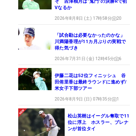
そ 吉澤柚月は“鬼門”の決勝Rで初
Vなるか
2026年8月8日 (土) 17時58分
20
「試合勘は必要なかったのかな」
川満陽香理が11カ月ぶりの実戦で
得た気づき
2026年7月31日 (金) 12時45分
6
伊藤二花は52位フィニッシュ 谷
田侑里香は最終ラウンドに進めず/
米女子下部ツアー
2026年8月9日 (日) 07時35分
1
松山英樹はイーグル奪取で11
位に浮上 ホスラー、ブレナ
ンが首位タイ