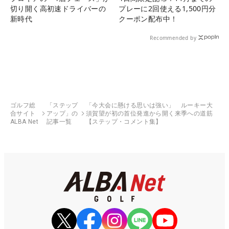
切り開く高初速ドライバーの
プレーに2回使える1,500円分
新時代
クーポン配布中！
Recommended by
ゴルフ総
「ステップ
「今大会に懸ける思いは強い」 ルーキー大
合サイト
アップ」の
須賀望が初の首位発進から開く来季への道筋
ALBA Net
記事一覧
【ステップ・コメント集】