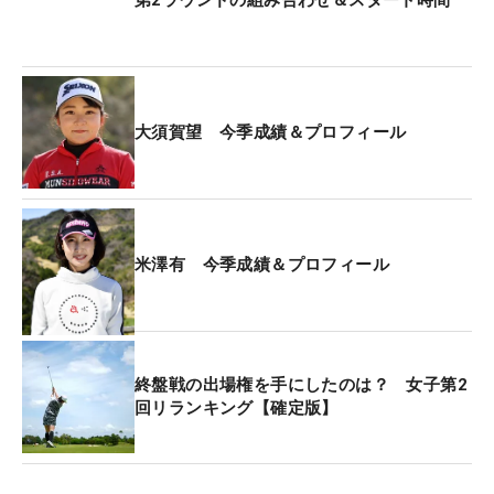
けるが、2位の鬼頭さくら（811万4607円）との差
は約129万円。今大会を含め残る9試合と終盤に差し
掛かっていくが、十分にひっくり返せる差だ。
「残りの試合が少なくなってきている中で、今大会
大須賀望 今季成績＆プロフィール
に懸ける思いはとても強い。初めて首位で2日目を
迎えますが、自分のやるべきことに集中したいで
す」。もちろん優勝でも、最終QT出場権は確定。
21歳はここから、より来季を強く意識した戦いを続
米澤有 今季成績＆プロフィール
けていく。
以下、その他主な上位勢のコメント。
終盤戦の出場権を手にしたのは？ 女子第2
■高木萌衣（4アンダー：3位タイ）
回リランキング【確定版】
「前半、雨が強くなってきた難所の4番から6番を、
1つのボギーで耐えられたのは合格点です。競技再
開後は、グリーンも止まりやすくなっていたので、