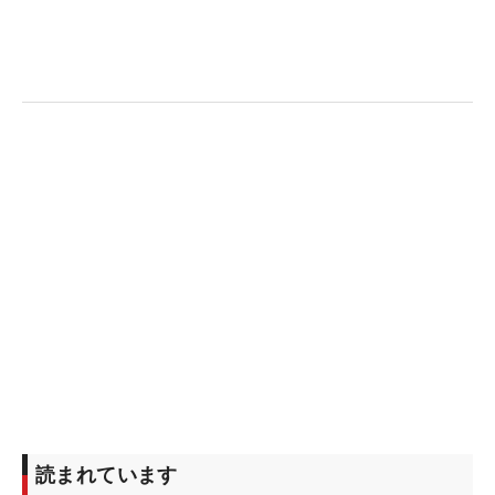
伸ばすことを意識。自分が獲りたいホールをモノに
できてよかった。夏場は疲れて予選落ちが続いた
分、これから調子を上げていきたいですね。初日で
はひさびさの上位フィニッシュ。上だけをみてプレ
ーしたい」
■米澤有（4アンダー：3位タイ）
「強い雨もありましたが、グリーンコンディション
が素晴らしかった。ゴルフ場の方々の努力に感服し
ています。ここ最近、パッティングが悩みのタネで
した。先週からジャストタッチを心掛けていたら、
フィーリングがよくなった。それがこのコースのグ
リーンと合ってくれたのかな。あすもパッティング
で流れをつくりたい」
■西山ゆかり（3アンダー：6位タイ）
読まれています