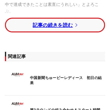
中で達成できたことは素直にうれしい」とよろこ
ぶ。
記事の続きを読む
目標は「5アンダー」だったが、前半のうちにそれ
は達成し、さらに1つ貯金も作った。2位になった6
月の「ルートインカップ」でも6位という滑り出し
だっただけに、“初優勝”への期待も膨らむ結果とい
える。本人も「優勝を狙っています」と力強く目標
関連記事
を語る。
現在ステップ・アップ・ツアーの賞金ランクは6
中国新聞ちゅーピーレディース 初日の結
位。このままの位置でも、3～10位以内の選手に与
果
えられる最終QT出場権は得られるが、見るのはもち
ろんさらに上だ。1、2位には来季レギュラーツアー
の前半戦出場権が付与される。1位のウー・チャイ
ェン（台湾）は通算1760万8750円を稼ぎ独走を続
第2ラウンドの組み合わせ＆スタート時間