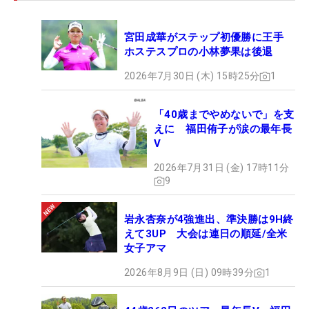
「4連続バーディもあったし、ひさしぶりにいい感
じだな～と思いながらラウンドできました。競技中
宮田成華がステップ初優勝に王手
断があって、再開後の14番ホールでもバーディ。気
ホステスプロの小林夢果は後退
持ちを切らすことなくできました。カギとなるホー
ルは6番と17番ですかね。アプローチとパッティン
2026年7月30日 (木) 15時25分
1
グが大事になってくる。あす以降、自分が持つイメ
ージをコースと対峙させながら、プロセスを大切
「40歳までやめないで」を支
えに 福田侑子が涙の最年長
に。優勝を目指します」
V
2026年7月31日 (金) 17時11分
■石川怜奈（2アンダー：10位タイ）※広島県出身
9
「きょうは中断もありましたが、長くは感じなかっ
たです。2021年大会では優勝しましたが、優勝経験
岩永杏奈が4強進出、準決勝は9H終
者という意識は全くしていない。一番は、地元なの
えて3UP 大会は連日の順延/全米
で頑張りたいという思いが強いですね。あすは60台
女子アマ
を目標に、地道にコツコツと頑張ります」
2026年8月9日 (日) 09時39分
1