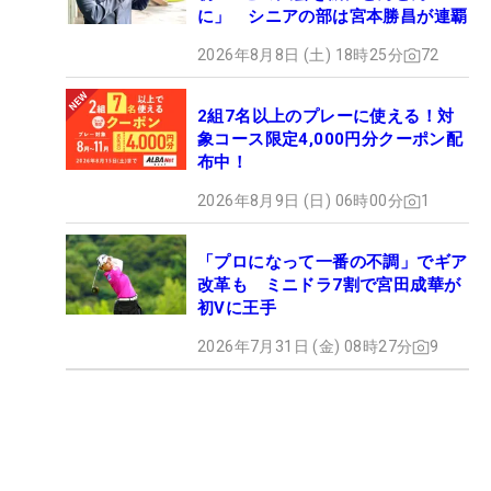
に」 シニアの部は宮本勝昌が連覇
2026年8月8日 (土) 18時25分
72
2組7名以上のプレーに使える！対
象コース限定4,000円分クーポン配
布中！
2026年8月9日 (日) 06時00分
1
「プロになって一番の不調」でギア
改革も ミニドラ7割で宮田成華が
初Vに王手
2026年7月31日 (金) 08時27分
9