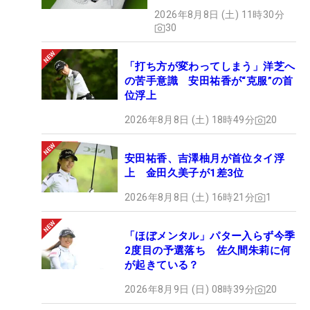
MAGICLACE』、8月8日デビ
2026年8月8日 (土) 11時30分
ュー
30
「打ち方が変わってしまう」洋芝へ
の苦手意識 安田祐香が“克服”の首
位浮上
2026年8月8日 (土) 18時49分
20
安田祐香、吉澤柚月が首位タイ浮
上 金田久美子が1差3位
2026年8月8日 (土) 16時21分
1
「ほぼメンタル」パター入らず今季
2度目の予選落ち 佐久間朱莉に何
が起きている？
2026年8月9日 (日) 08時39分
20