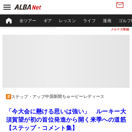
全ツアー
ギア
レッスン
ライフ
漫画
ゴルフ
メルマガ登録
中国新聞ちゅーピーレディース
ステップ・アップ
「今大会に懸ける思いは強い」 ルーキー大
須賀望が初の首位発進から開く来季への道筋
【ステップ・コメント集】