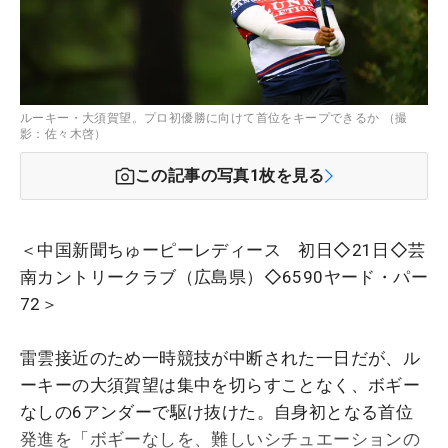
ルーキー・大須賀望。プロ初優勝に向けて首位をキープできるか （撮
影：佐々木啓）
この記事の写真
1
枚を見る
＜中国新聞ちゅーピーレディース 初日◇21日◇芸
南カントリークラブ（広島県）◇6590ヤード・パー
72＞
雷雲接近のため一時競技が中断された一日だが、ル
ーキーの大須賀望は集中を切らすことなく、ボギー
なしの6アンダーで駆け抜けた。自身初となる首位
発進を「ボギーなしを、難しいシチュエーションの