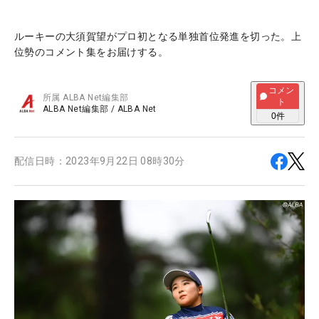
ルーキーの大須賀望がプロ初となる単独首位発進を切った。上
位勢のコメント集をお届けする。
コメン
所属
ALBA Net編集部
ト
ALBA Net編集部
/
ALBA Net
0
件
配信日時：
2023年9月22日 08時30分