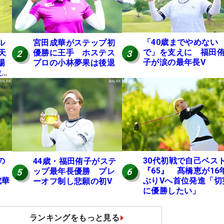
「40歳までやめない
ル
宮田成華がステップ初
で」を支えに 福田
天
優勝に王手 ホステス
3
2
子が涙の最年長V
場
プロの小林夢果は後退
位発
の
30代初戦で自己ベス
44歳・福田侑子がステ
も
『65』 髙橋恵が16
ップ最年長優勝 プレ
6
5
成華
ぶりVへ首位発進「切
ーオフ制し悲願の初V
に優勝したい」
ランキングをもっと見る