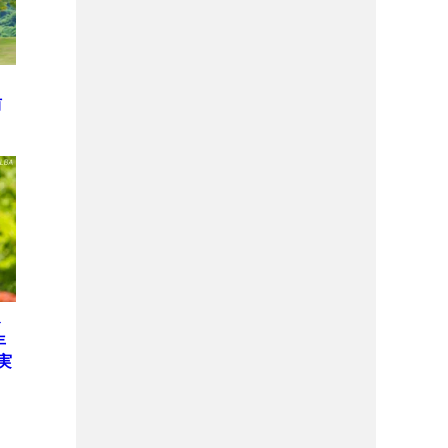
侑
ト
年
実