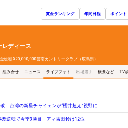
賞金ランキング
年間日程
ポイント
ーレディース
金総額
¥20,000,000
芸南カントリークラブ（広島県）
組み合せ
ニュース
ライブフォト
出場選手
概要など
TV
突破 台湾の新星チャイェンが“櫻井超え”視野に
4差逆転で今季3勝目 アマ吉田鈴は12位