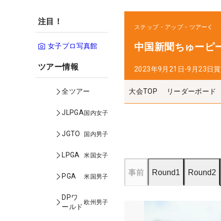
注目！
ステップ・アップ・ツアー
中国新聞ちゅーピ
女子プロ写真館
ツアー情報
2023年9月21日-9月23日
賞
大会TOP
リーダーボード
全ツアー
JLPGA
国内女子
JGTO
国内男子
LPGA
米国女子
事前
Round1
Round2
PGA
米国男子
DPワ
欧州男子
ールド