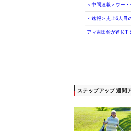
＜中間速報＞ウー・
＜速報＞史上6人目
アマ吉田鈴が首位T
ステップアップ 週間