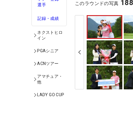
18
このラウンドの写真
選手
記録・成績
ネクストヒロ
イン
PGAシニア
ACNツアー
アマチュア・
他
LADY GO CUP