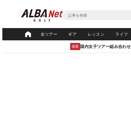
全ツアー
ギア
レッスン
ライフ
国内女子ツアー組み合わせ
注目