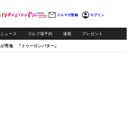
メルマガ登録
ログイン
Sニュース
ゴルフ場予約
連載
プレゼント
感が秀逸 『トゥーロンパター』