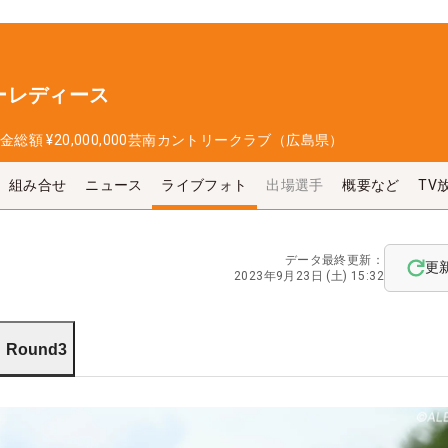
ーレディース
金総額
¥20,000,000
芸南カントリークラブ（広島県）
組み合せ
ニュース
ライブフォト
出場選手
概要など
TV
データ最終更新：
更
2023年9月23日 (土) 15:32
Round3