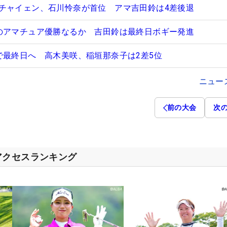
チャイェン、石川怜奈が首位 アマ吉田鈴は4差後退
のアマチュア優勝なるか 吉田鈴は最終日ボギー発進
で最終日へ 高木美咲、稲垣那奈子は2差5位
ニュー
前の大会
次
アクセスランキング