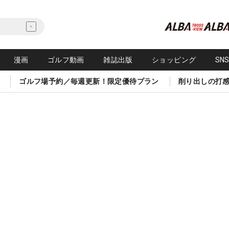
漫画
ゴルフ動画
雑誌出版
ショッピング
SN
ゴルフ場予約／毎週更新！限定優待プラン
削り出しの打