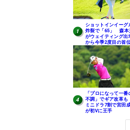
ショットインイーグ
炸裂で「65」 森本
1
がウェイティング出
から今季2度目の首
進
「プロになって一番
不調」でギア改革
4
ミニドラ7割で宮田
が初Vに王手