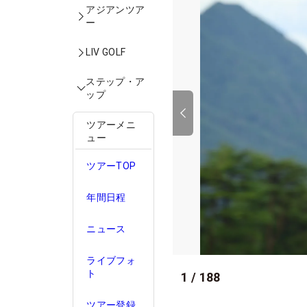
アジアンツア
ー
LIV GOLF
ステップ・ア
ップ
ツアーメニ
ュー
ツアーTOP
年間日程
ニュース
ライブフォ
ト
1
/
188
ツアー登録