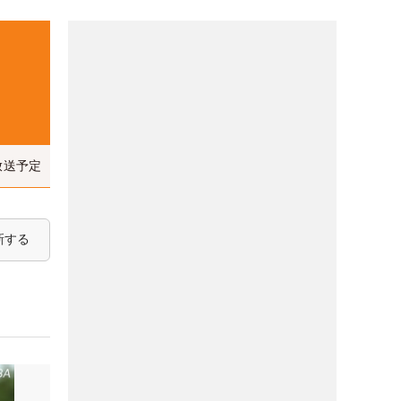
放送予定
新する