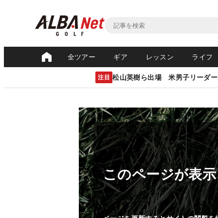
全ツアー
ギア
レッスン
ライフ
松山英樹ら出場 米男子リーダー
注目
このページが表示