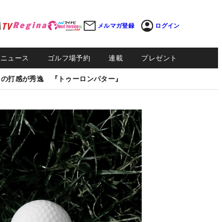
メルマガ登録
ログイン
Sニュース
ゴルフ場予約
連載
プレゼント
しの打感が秀逸 『トゥーロンパター』