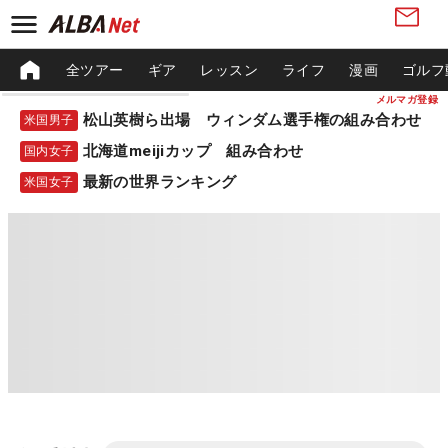
全ツアー
ギア
レッスン
ライフ
漫画
ゴルフ
メルマガ登録
松山英樹ら出場 ウィンダム選手権の組み合わせ
米国男子
北海道meijiカップ 組み合わせ
国内女子
最新の世界ランキング
米国女子