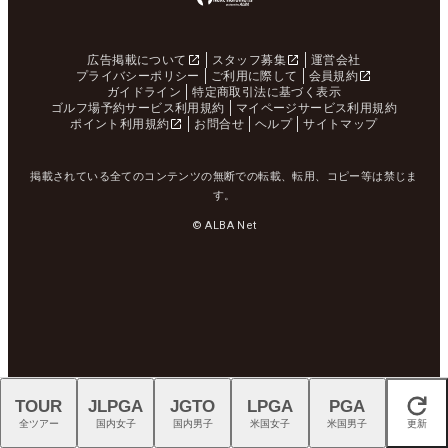
広告掲載について
スタッフ募集
運営会社
プライバシーポリシー
ご利用に際して
会員規約
ガイドライン
特定商取引法に基づく表示
ゴルフ場予約サービス利用規約
マイページサービス利用規約
ポイント利用規約
お問合せ
ヘルプ
サイトマップ
掲載されている全てのコンテンツの無断での転載、転用、コピー等は禁じま
す。
© ALBA Net
TOUR
JLPGA
JGTO
LPGA
PGA
閉じる
全ツアー
国内女子
国内男子
米国女子
米国男子
更新