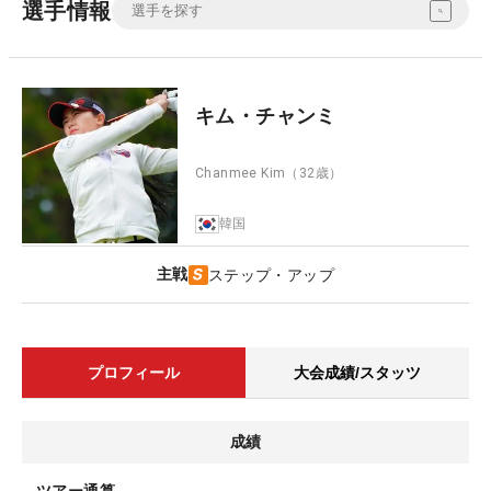
選手情報
キム・チャンミ
Chanmee Kim
（32歳）
韓国
主戦
ステップ・アップ
プロフィール
大会成績/スタッツ
成績