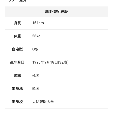
ツアー通算
基本情報 経歴
身長
161cm
体重
56kg
血液型
O型
生年月日
1993年9月18日
(32歳)
国籍
韓国
出身地
韓国
出身校
大邱韓医大学