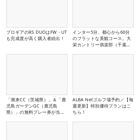
プロギアのRS DUOはFW・UT
インター5分、都心から60分
も完成度が高く購入者続出！
のフラットな美観コース。大
栄カントリー俱楽部（千葉
県）
「潮来CC（茨城県）」＆「鹿
ALBA Netゴルフ場予約／【毎
児島ガーデンGC（鹿児島
週更新】特別優待プランはこ
県）」の無料プレー券が当た
ちら！
る！！