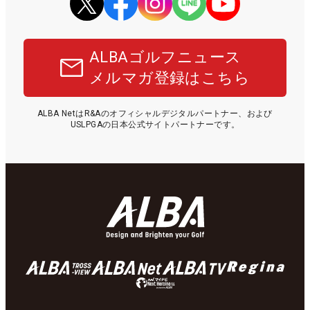
ALBAゴルフニュース
メルマガ登録はこちら
ALBA NetはR&Aのオフィシャルデジタルパートナー、および
USLPGAの日本公式サイトパートナーです。