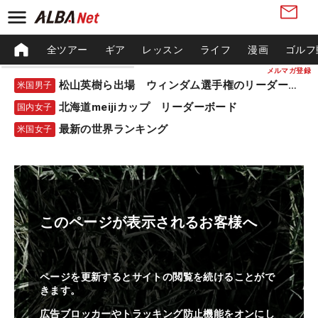
全ツアー
ギア
レッスン
ライフ
漫画
ゴルフ
メルマガ登録
松山英樹ら出場 ウィンダム選手権のリーダーボード
米国男子
北海道meijiカップ リーダーボード
国内女子
最新の世界ランキング
米国女子
このページが表示されるお客様へ
ページを更新するとサイトの閲覧を続けることがで
きます。
広告ブロッカーやトラッキング防止機能をオンにし